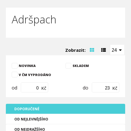
Adršpach
Zobrazit:
24
NOVINKA
SKLADEM
V ČM VYPRODÁNO
od
do
Kč
Kč
DOPORUČENÉ
OD NEJLEVNĚJŠÍHO
OD NEJDRAŽŠÍHO