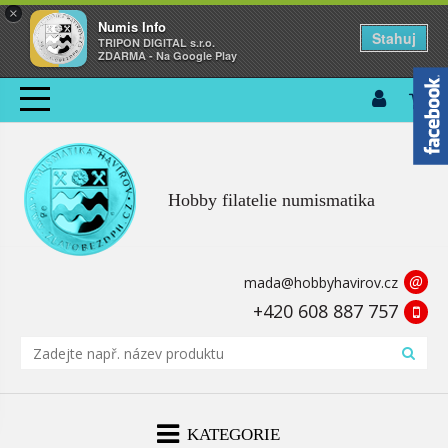
×
Numis Info
Stahuj
TRIPON DIGITAL s.r.o.
ZDARMA - Na Google Play
Hobby filatelie numismatika
@
mada@hobbyhavirov.cz
+420 608 887 757
KATEGORIE