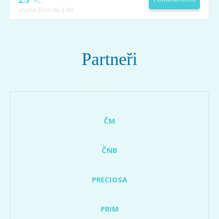
Kč
včetně DPH dle § 90
Partneři
ČM
ČNB
PRECIOSA
PRIM