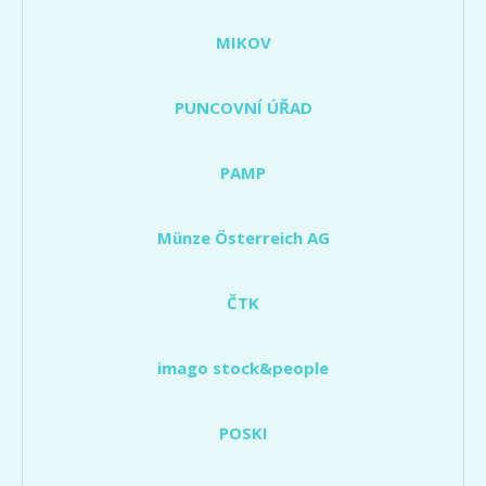
MIKOV
PUNCOVNÍ ÚŘAD
PAMP
Münze Österreich AG
ČTK
imago stock&people
POSKI