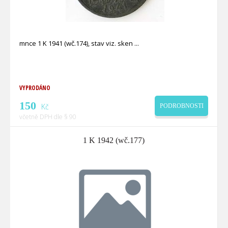
mnce 1 K 1941 (wč.174), stav viz. sken
VYPRODÁNO
150
Kč
PODROBNOSTI
včetně DPH dle § 90
1 K 1942 (wč.177)