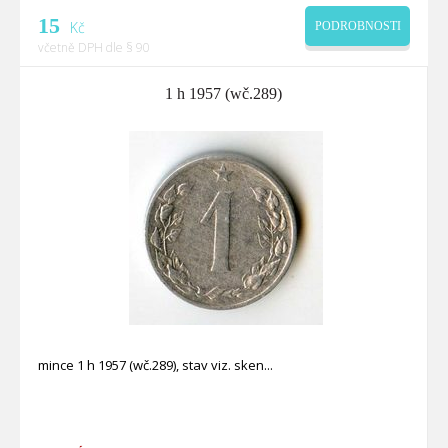
15
Kč
PODROBNOSTI
včetně DPH dle § 90
1 h 1957 (wč.289)
mince 1 h 1957 (wč.289), stav viz. sken