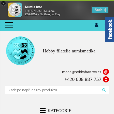
×
Numis Info
Stahuj
TRIPON DIGITAL s.r.o.
ZDARMA - Na Google Play
Hobby filatelie numismatika
@
mada@hobbyhavirov.cz
+420 608 887 757
KATEGORIE