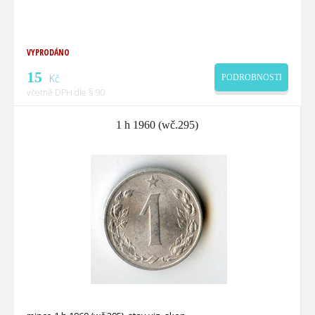
VYPRODÁNO
15
Kč
PODROBNOSTI
včetně DPH dle § 90
1 h 1960 (wč.295)