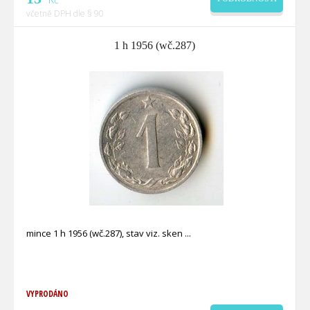
včetně DPH dle § 90
1 h 1956 (wč.287)
mince 1 h 1956 (wč.287), stav viz. sken
VYPRODÁNO