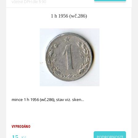
včetně DPH dle § 90
1 h 1956 (wč.286)
mince 1 h 1956 (wč.286), stav viz. sken
VYPRODÁNO
15
Kč
PODROBNOSTI