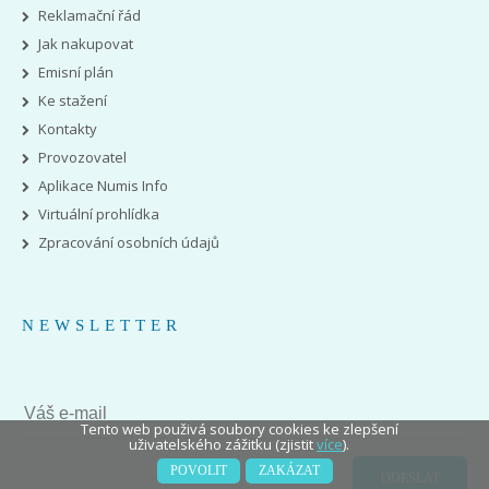
Reklamační řád
Jak nakupovat
Emisní plán
Ke stažení
Kontakty
Provozovatel
Aplikace Numis Info
Virtuální prohlídka
Zpracování osobních údajů
NEWSLETTER
Tento web použivá soubory cookies ke zlepšení
uživatelského zážitku (zjistit
více
).
POVOLIT
ZAKÁZAT
ODESLAT