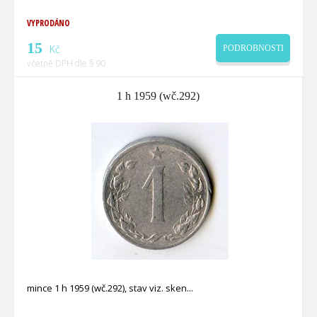
VYPRODÁNO
15
Kč
PODROBNOSTI
včetně DPH dle § 90
1 h 1959 (wč.292)
mince 1 h 1959 (wč.292), stav viz. sken