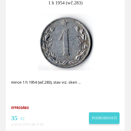
1 h 1954 (wč.283)
mince 1 h 1954 (wč.283), stav viz. sken
VYPRODÁNO
35
Kč
PODROBNOSTI
včetně DPH dle § 90