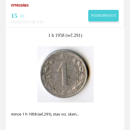
VYPRODÁNO
15
Kč
PODROBNOSTI
včetně DPH dle § 90
1 h 1958 (wč.291)
mince 1 h 1958 (wč.291), stav viz. sken