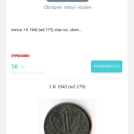
mince 1 K 1942 (wč.177), stav viz. sken
VYPRODÁNO
50
Kč
PODROBNOSTI
včetně DPH dle § 90
1 K 1943 (wč.179)