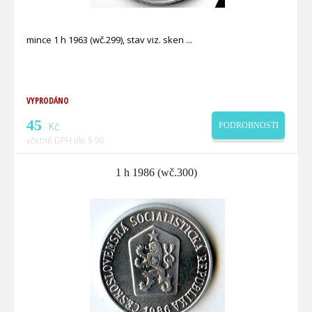
mince 1 h 1963 (wč.299), stav viz. sken
VYPRODÁNO
45
Kč
PODROBNOSTI
včetně DPH dle § 90
1 h 1986 (wč.300)