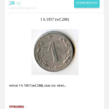
20
Kč
PODROBNOSTI
včetně DPH dle § 90
1 h 1957 (wč.288)
mince 1 h 1957 (wč.288), stav viz. sken
VYPRODÁNO