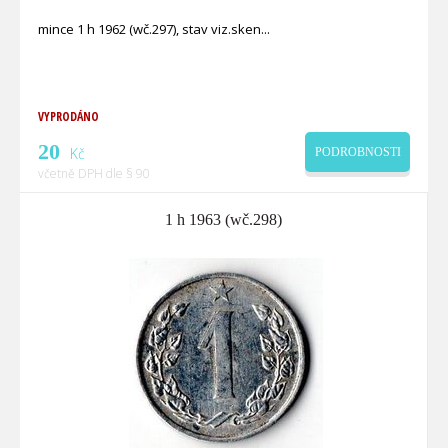
mince 1 h 1962 (wč.297), stav viz.sken
VYPRODÁNO
20
Kč
PODROBNOSTI
včetně DPH dle § 90
1 h 1963 (wč.298)