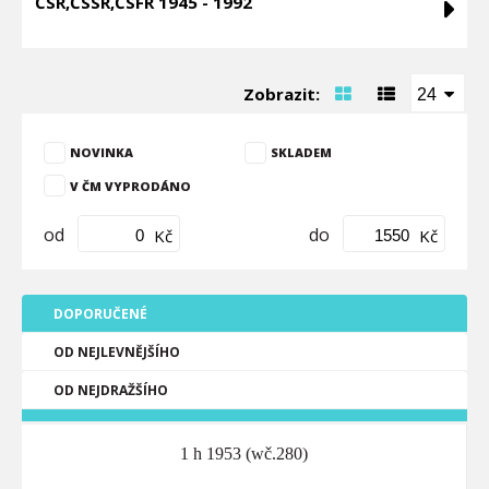
ČSR,ČSSR,ČSFR 1945 - 1992
Zobrazit:
24
NOVINKA
SKLADEM
V ČM VYPRODÁNO
od
do
Kč
Kč
DOPORUČENÉ
OD NEJLEVNĚJŠÍHO
OD NEJDRAŽŠÍHO
1 h 1953 (wč.280)