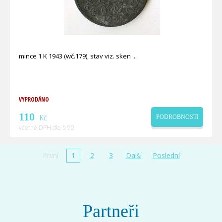
mince 1 K 1943 (wč.179), stav viz. sken
VYPRODÁNO
110
Kč
PODROBNOSTI
včetně DPH dle § 90
První
1
2
3
Další
Poslední
Partneři