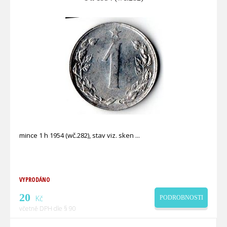
mince 1 h 1954 (wč.282), stav viz. sken
VYPRODÁNO
20
Kč
PODROBNOSTI
včetně DPH dle § 90