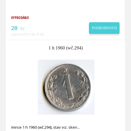
VYPRODÁNO
20
Kč
PODROBNOSTI
včetně DPH dle § 90
1 h 1960 (wč.294)
mince 1 h 1960 (wč.294), stav viz. sken