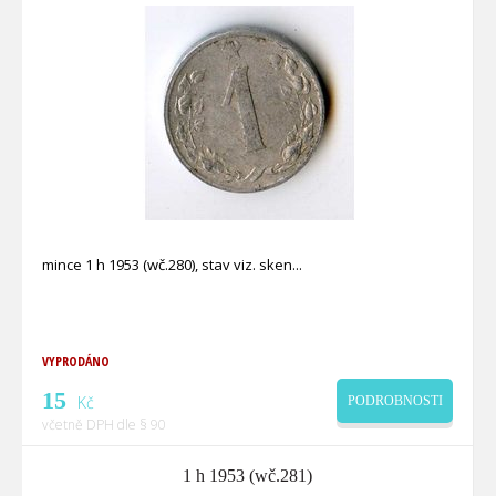
mince 1 h 1953 (wč.280), stav viz. sken
VYPRODÁNO
15
Kč
PODROBNOSTI
včetně DPH dle § 90
1 h 1953 (wč.281)