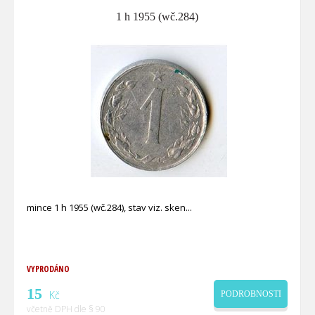
1 h 1955 (wč.284)
mince 1 h 1955 (wč.284), stav viz. sken
VYPRODÁNO
15
Kč
PODROBNOSTI
včetně DPH dle § 90