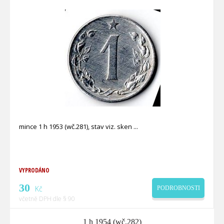
mince 1 h 1953 (wč.281), stav viz. sken
VYPRODÁNO
30
Kč
PODROBNOSTI
včetně DPH dle § 90
1 h 1954 (wč.282)