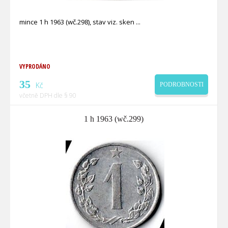
mince 1 h 1963 (wč.298), stav viz. sken
VYPRODÁNO
35
Kč
PODROBNOSTI
včetně DPH dle § 90
1 h 1963 (wč.299)