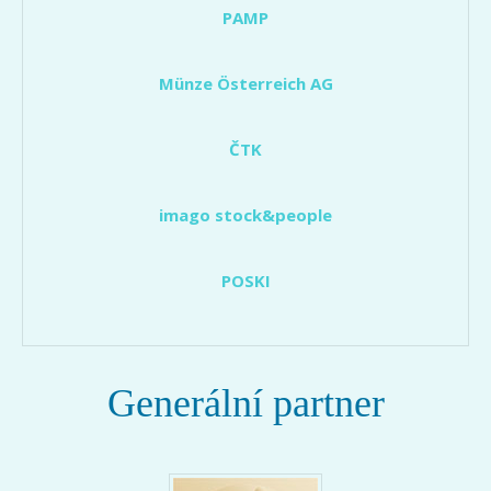
PAMP
Münze Österreich AG
ČTK
imago stock&people
POSKI
Generální partner