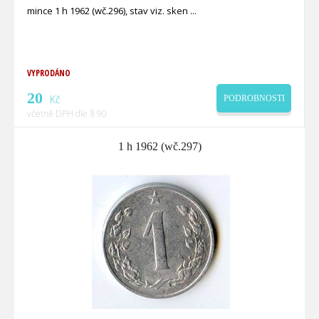
mince 1 h 1962 (wč.296), stav viz. sken
VYPRODÁNO
20
Kč
PODROBNOSTI
včetně DPH dle § 90
1 h 1962 (wč.297)