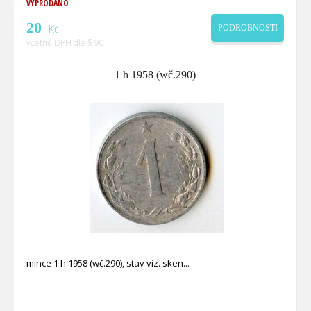
VYPRODÁNO
20
Kč
PODROBNOSTI
včetně DPH dle § 90
1 h 1958 (wč.290)
mince 1 h 1958 (wč.290), stav viz. sken