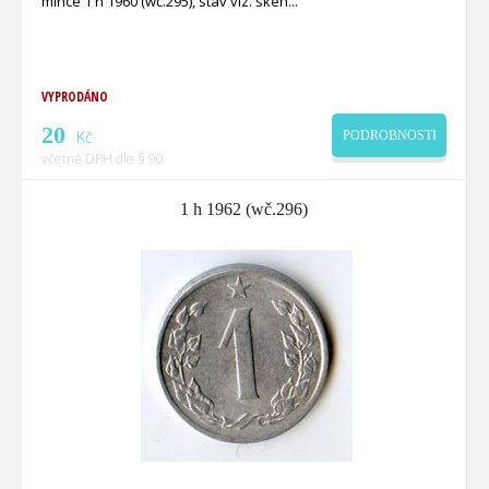
mince 1 h 1960 (wč.295), stav viz. sken
VYPRODÁNO
20
Kč
PODROBNOSTI
včetně DPH dle § 90
1 h 1962 (wč.296)