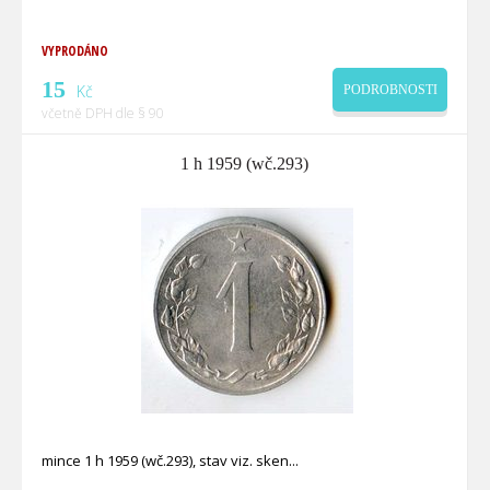
VYPRODÁNO
15
Kč
PODROBNOSTI
včetně DPH dle § 90
1 h 1959 (wč.293)
mince 1 h 1959 (wč.293), stav viz. sken