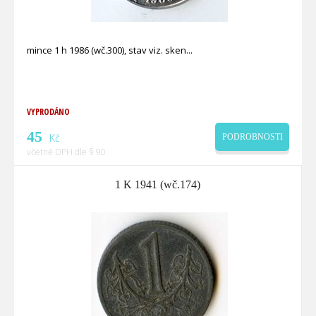
mince 1 h 1986 (wč.300), stav viz. sken
VYPRODÁNO
45
Kč
PODROBNOSTI
včetně DPH dle § 90
1 K 1941 (wč.174)