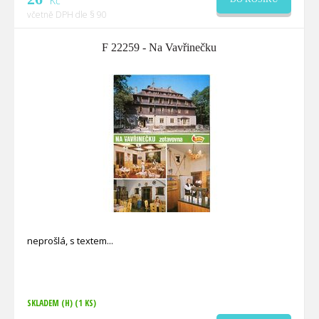
Kč
včetně DPH dle § 90
F 22259 - Na Vavřinečku
neprošlá, s textem
SKLADEM (H)
(1 KS)