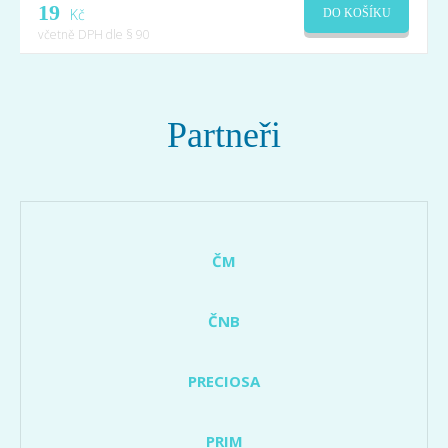
19
Kč
DO KOŠÍKU
včetně DPH dle § 90
Partneři
ČM
ČNB
PRECIOSA
PRIM