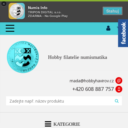
×
Numis Info
Stahuj
TRIPON DIGITAL s.r.o.
ZDARMA - Na Google Play
Hobby filatelie numismatika
@
mada@hobbyhavirov.cz
+420 608 887 757
KATEGORIE