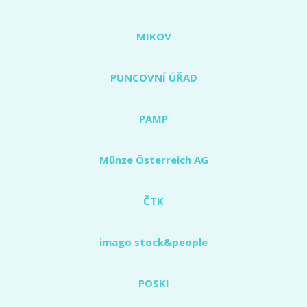
MIKOV
PUNCOVNÍ ÚŘAD
PAMP
Münze Österreich AG
ČTK
imago stock&people
POSKI