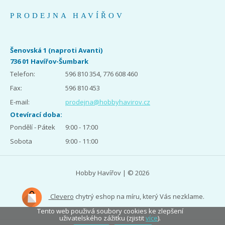
PRODEJNA HAVÍŘOV
Šenovská 1 (naproti Avanti)
736 01 Havířov-Šumbark
Telefon:
596 810 354, 776 608 460
Fax:
596 810 453
E-mail:
prodejna@hobbyhavirov.cz
Otevírací doba:
Pondělí - Pátek
9:00 - 17:00
Sobota
9:00 - 11:00
Hobby Havířov | © 2026
Clevero
chytrý eshop na míru, který Vás nezklame.
Tento web použivá soubory cookies ke zlepšení
uživatelského zážitku (zjistit
více
).