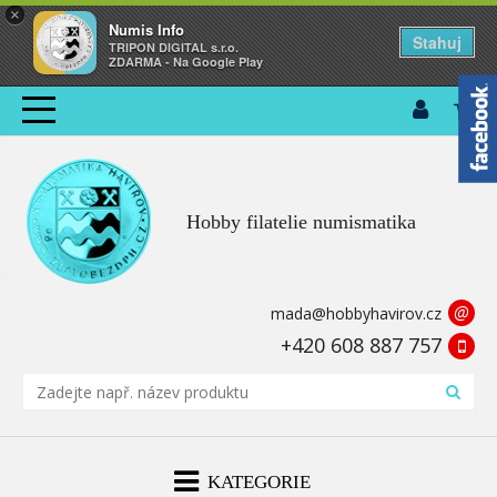
×
Numis Info
Stahuj
TRIPON DIGITAL s.r.o.
ZDARMA - Na Google Play
Hobby filatelie numismatika
@
mada@hobbyhavirov.cz
+420 608 887 757
KATEGORIE