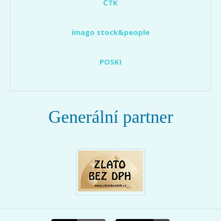
ČTK
imago stock&people
POSKI
Generální partner