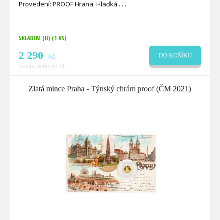
Provedení: PROOF Hrana: Hladká ...
SKLADEM (H)
(1 KS)
2 290
Kč
DO KOŠÍKU
osvobozeno od DPH
Zlatá mince Praha - Týnský chrám proof (ČM 2021)