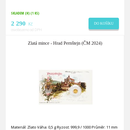
SKLADEM (H)
(1 KS)
2 290
Kč
DO KOŠÍKU
osvobozeno od DPH
Zlatá mince - Hrad Pernštejn (ČM 2024)
Materiál: Zlato Váha: 0,5 g Ryzost: 999,9 / 1000 Průměr: 11 mm