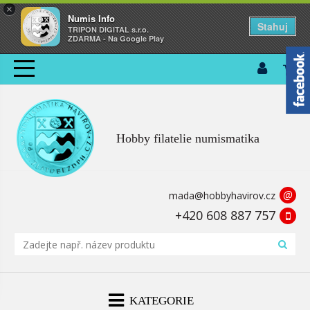
×
Numis Info
Stahuj
TRIPON DIGITAL s.r.o.
ZDARMA - Na Google Play
Hobby filatelie numismatika
@
mada@hobbyhavirov.cz
+420 608 887 757
KATEGORIE