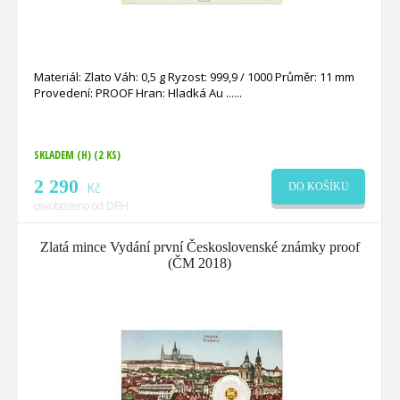
Materiál: Zlato Váh: 0,5 g Ryzost: 999,9 / 1000 Průměr: 11 mm
Provedení: PROOF Hran: Hladká Au ...
SKLADEM (H)
(2 KS)
2 290
Kč
DO KOŠÍKU
osvobozeno od DPH
Zlatá mince Vydání první Československé známky proof
(ČM 2018)