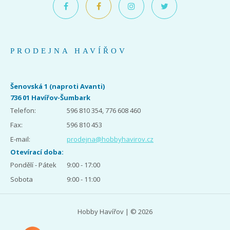
PRODEJNA HAVÍŘOV
Šenovská 1 (naproti Avanti)
736 01 Havířov-Šumbark
Telefon:
596 810 354, 776 608 460
Fax:
596 810 453
E-mail:
prodejna@hobbyhavirov.cz
Otevírací doba:
Pondělí - Pátek
9:00 - 17:00
Sobota
9:00 - 11:00
Hobby Havířov | © 2026