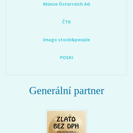
Münze Österreich AG
ČTK
imago stock&people
POSKI
Generální partner