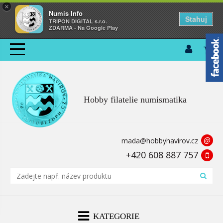
×
Numis Info
Stahuj
TRIPON DIGITAL s.r.o.
ZDARMA - Na Google Play
Hobby filatelie numismatika
@
mada@hobbyhavirov.cz
+420 608 887 757
KATEGORIE