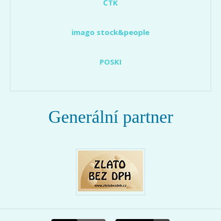
ČTK
imago stock&people
POSKI
Generální partner