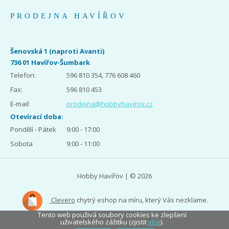
PRODEJNA HAVÍŘOV
Šenovská 1 (naproti Avanti)
736 01 Havířov-Šumbark
Telefon:
596 810 354, 776 608 460
Fax:
596 810 453
E-mail:
prodejna@hobbyhavirov.cz
Otevírací doba:
Pondělí - Pátek
9:00 - 17:00
Sobota
9:00 - 11:00
Hobby Havířov | © 2026
Clevero
chytrý eshop na míru, který Vás nezklame.
Tento web použivá soubory cookies ke zlepšení
uživatelského zážitku (zjistit
více
).