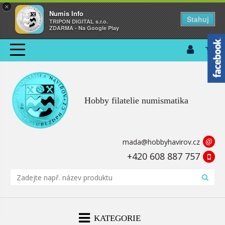
×
Numis Info
Stahuj
TRIPON DIGITAL s.r.o.
ZDARMA - Na Google Play
Hobby filatelie numismatika
@
mada@hobbyhavirov.cz
+420 608 887 757
KATEGORIE