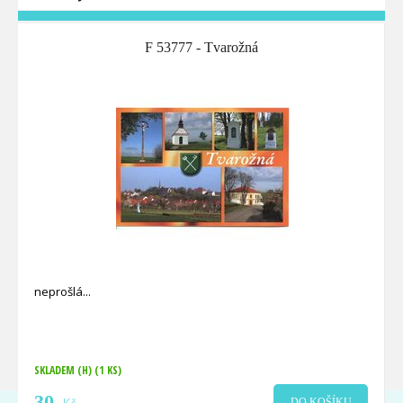
F 53777 - Tvarožná
neprošlá
SKLADEM (H)
(1 KS)
30
DO KOŠÍKU