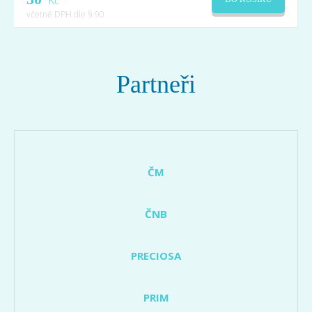
Kč
včetně DPH dle § 90
Partneři
ČM
ČNB
PRECIOSA
PRIM