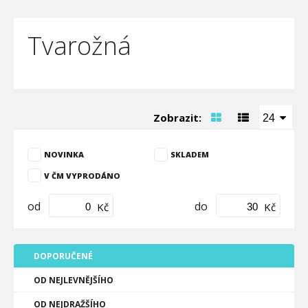
Tvarožná
Zobrazit:
24
NOVINKA
SKLADEM
V ČM VYPRODÁNO
od
do
Kč
Kč
DOPORUČENÉ
OD NEJLEVNĚJŠÍHO
OD NEJDRAŽŠÍHO