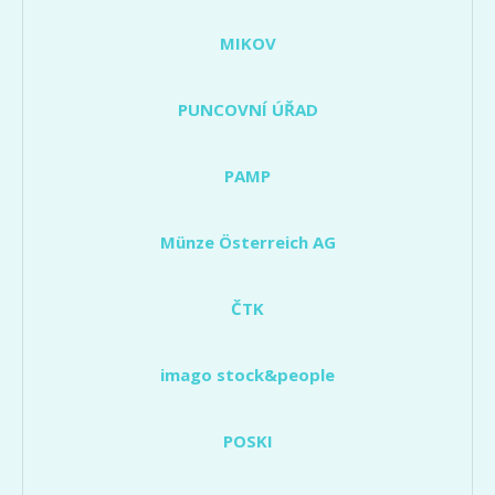
MIKOV
PUNCOVNÍ ÚŘAD
PAMP
Münze Österreich AG
ČTK
imago stock&people
POSKI