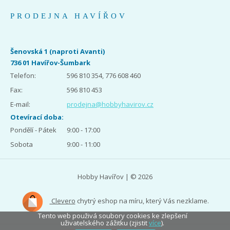
PRODEJNA HAVÍŘOV
Šenovská 1 (naproti Avanti)
736 01 Havířov-Šumbark
Telefon:
596 810 354, 776 608 460
Fax:
596 810 453
E-mail:
prodejna@hobbyhavirov.cz
Otevírací doba:
Pondělí - Pátek
9:00 - 17:00
Sobota
9:00 - 11:00
Hobby Havířov | © 2026
Clevero
chytrý eshop na míru, který Vás nezklame.
Tento web použivá soubory cookies ke zlepšení
uživatelského zážitku (zjistit
více
).