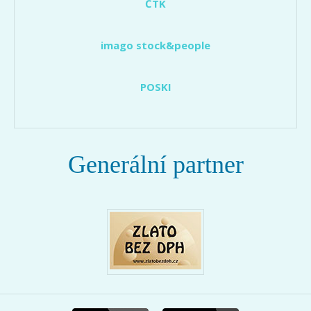
ČTK
imago stock&people
POSKI
Generální partner