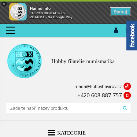
×
Numis Info
Stahuj
TRIPON DIGITAL s.r.o.
ZDARMA - Na Google Play
Hobby filatelie numismatika
@
mada@hobbyhavirov.cz
+420 608 887 757
KATEGORIE