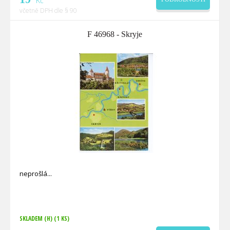
Kč
včetně DPH dle § 90
F 46968 - Skryje
neprošlá
SKLADEM (H)
(1 KS)