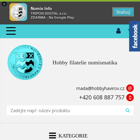
×
Numis Info
Stahuj
TRIPON DIGITAL s.r.o.
ZDARMA - Na Google Play
Hobby filatelie numismatika
@
mada@hobbyhavirov.cz
+420 608 887 757
KATEGORIE