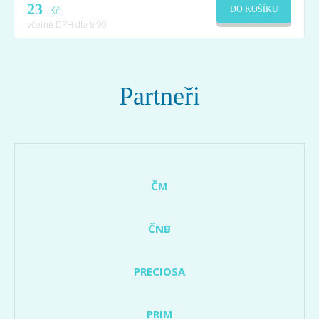
23
Kč
DO KOŠÍKU
včetně DPH dle § 90
Partneři
ČM
ČNB
PRECIOSA
PRIM