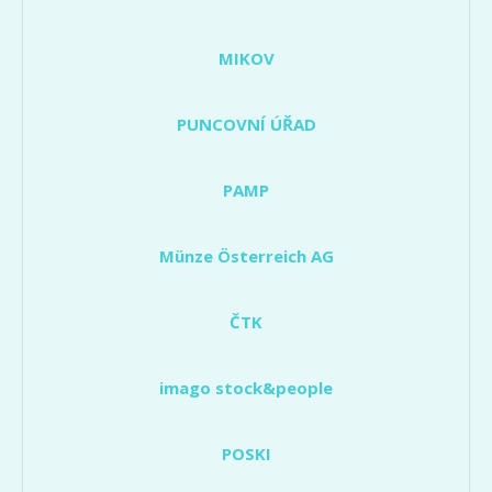
MIKOV
PUNCOVNÍ ÚŘAD
PAMP
Münze Österreich AG
ČTK
imago stock&people
POSKI