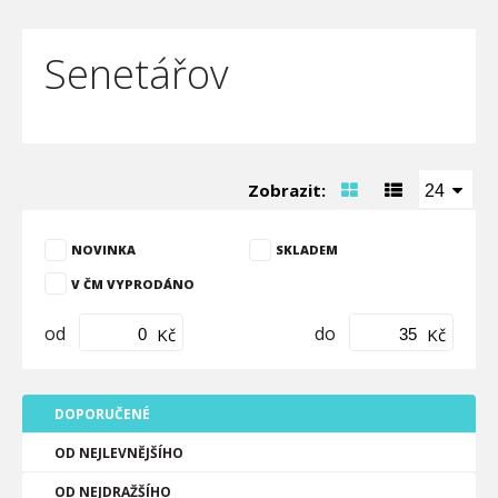
Senetářov
Zobrazit:
24
NOVINKA
SKLADEM
V ČM VYPRODÁNO
od
do
Kč
Kč
DOPORUČENÉ
OD NEJLEVNĚJŠÍHO
OD NEJDRAŽŠÍHO