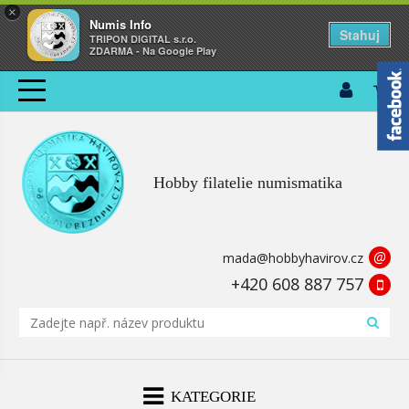
×
Numis Info
Stahuj
TRIPON DIGITAL s.r.o.
ZDARMA - Na Google Play
Hobby filatelie numismatika
@
mada@hobbyhavirov.cz
+420 608 887 757
KATEGORIE