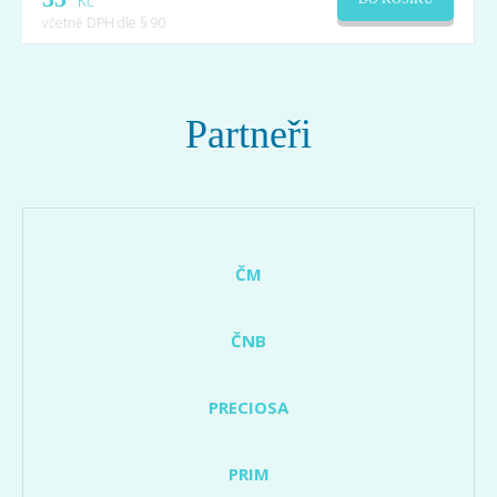
Kč
včetně DPH dle § 90
Partneři
ČM
ČNB
PRECIOSA
PRIM