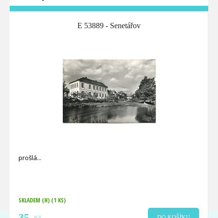
E 53889 - Senetářov
prošlá
SKLADEM (H)
(1 KS)
35
DO KOŠÍKU