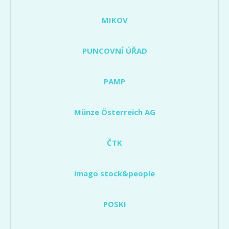
MIKOV
PUNCOVNÍ ÚŘAD
PAMP
Münze Österreich AG
ČTK
imago stock&people
POSKI