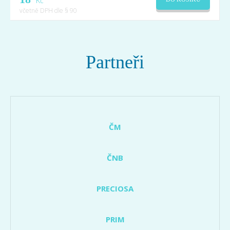
Kč
včetně DPH dle § 90
Partneři
ČM
ČNB
PRECIOSA
PRIM