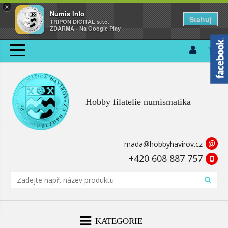
×
Numis Info
Stahuj
TRIPON DIGITAL s.r.o.
ZDARMA - Na Google Play
Hobby filatelie numismatika
@
mada@hobbyhavirov.cz
+420 608 887 757
KATEGORIE