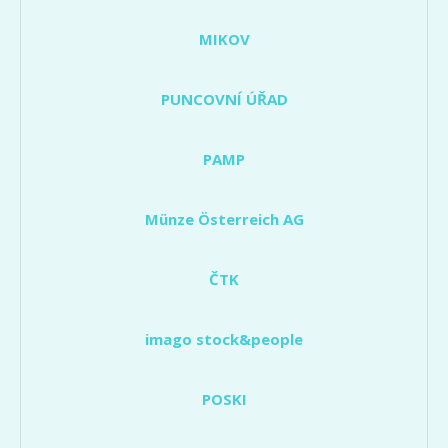
MIKOV
PUNCOVNÍ ÚŘAD
PAMP
Münze Österreich AG
ČTK
imago stock&people
POSKI