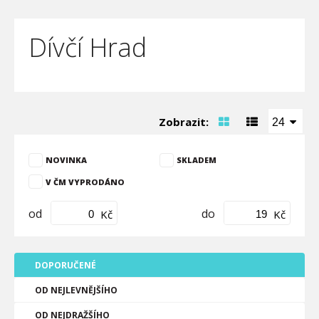
Dívčí Hrad
Zobrazit:
24
NOVINKA
SKLADEM
V ČM VYPRODÁNO
od
do
Kč
Kč
DOPORUČENÉ
OD NEJLEVNĚJŠÍHO
OD NEJDRAŽŠÍHO