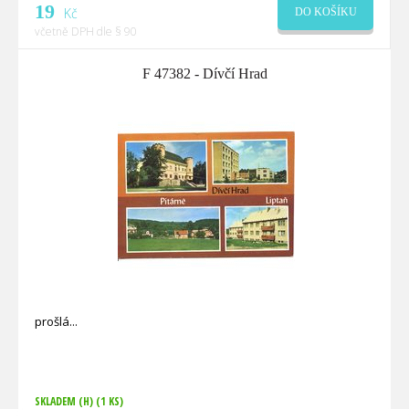
19
Kč
DO KOŠÍKU
včetně DPH dle § 90
F 47382 - Dívčí Hrad
prošlá
SKLADEM (H)
(1 KS)