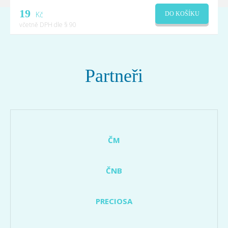
19
Kč
DO KOŠÍKU
včetně DPH dle § 90
Partneři
ČM
ČNB
PRECIOSA