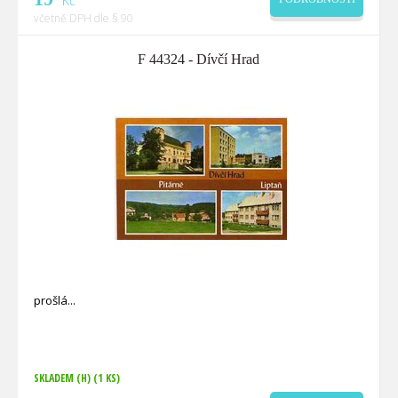
Kč
včetně DPH dle § 90
F 44324 - Dívčí Hrad
prošlá
SKLADEM (H)
(1 KS)