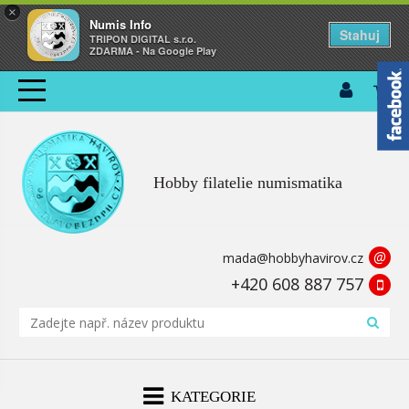
×
Numis Info
Stahuj
TRIPON DIGITAL s.r.o.
ZDARMA - Na Google Play
Hobby filatelie numismatika
@
mada@hobbyhavirov.cz
+420 608 887 757
KATEGORIE