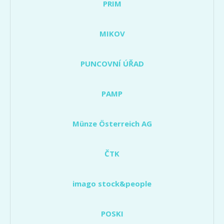
PRIM
MIKOV
PUNCOVNÍ ÚŘAD
PAMP
Münze Österreich AG
ČTK
imago stock&people
POSKI