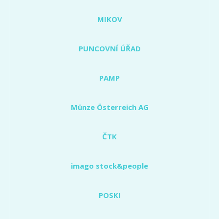
MIKOV
PUNCOVNÍ ÚŘAD
PAMP
Münze Österreich AG
ČTK
imago stock&people
POSKI