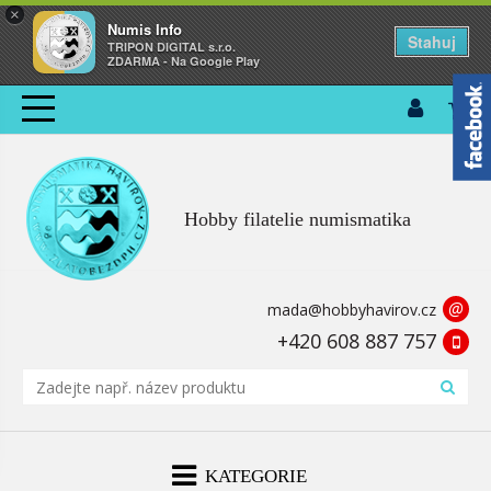
×
Numis Info
Stahuj
TRIPON DIGITAL s.r.o.
ZDARMA - Na Google Play
Hobby filatelie numismatika
@
mada@hobbyhavirov.cz
+420 608 887 757
KATEGORIE