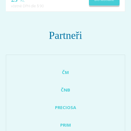
Kč
včetně DPH dle § 90
Partneři
ČM
ČNB
PRECIOSA
PRIM