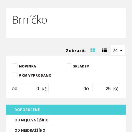
Brníčko
Zobrazit:
24
NOVINKA
SKLADEM
V ČM VYPRODÁNO
od
do
Kč
Kč
DOPORUČENÉ
OD NEJLEVNĚJŠÍHO
OD NEJDRAŽŠÍHO