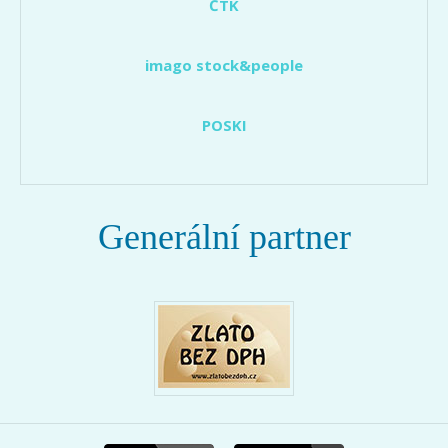
ČTK
imago stock&people
POSKI
Generální partner