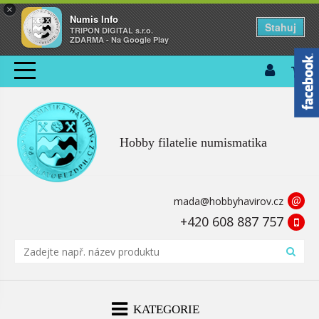
×
Numis Info
Stahuj
TRIPON DIGITAL s.r.o.
ZDARMA - Na Google Play
Hobby filatelie numismatika
@
mada@hobbyhavirov.cz
+420 608 887 757
KATEGORIE