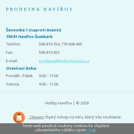
PRODEJNA HAVÍŘOV
Šenovská 1 (naproti Avanti)
736 01 Havířov-Šumbark
Telefon:
596 810 354, 776 608 460
Fax:
596 810 453
E-mail:
prodejna@hobbyhavirov.cz
Otevírací doba:
Pondělí - Pátek
9:00 - 17:00
Sobota
9:00 - 11:00
Hobby Havířov | © 2026
Clevero
chytrý eshop na míru, který Vás nezklame.
Tento web použivá soubory cookies ke zlepšení
uživatelského zážitku (zjistit
více
).