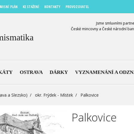
MISNÍ PLÁN
KE STAŽENÍ
KONTAKTY
PROVOZOVATEL
Jsme smluvními partne
České mincovny a České národní ban
mismatika
KÁTY
OSTRAVA
DÁRKY
VYZNAMENÁNÍ A ODZ
ava a Slezsko)
okr. Frýdek - Místek
Palkovice
Palkovice