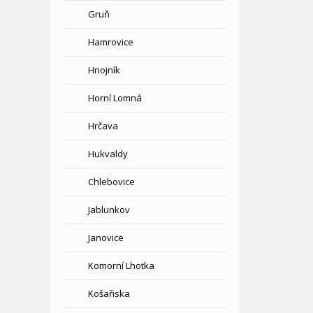
Gruň
Hamrovice
Hnojník
Horní Lomná
Hrčava
Hukvaldy
Chlebovice
Jablunkov
Janovice
Komorní Lhotka
Košařiska