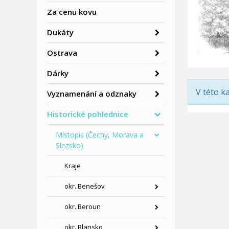
Za cenu kovu
Dukáty
Ostrava
Dárky
V této k
Vyznamenání a odznaky
Historické pohlednice
Místopis (Čechy, Morava a
Slezsko)
Kraje
okr. Benešov
okr. Beroun
okr. Blansko