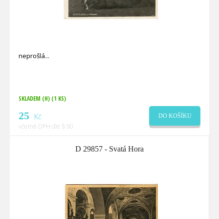
neprošlá
SKLADEM (H)
(1 KS)
25
Kč
DO KOŠÍKU
včetně DPH dle § 90
D 29857 - Svatá Hora