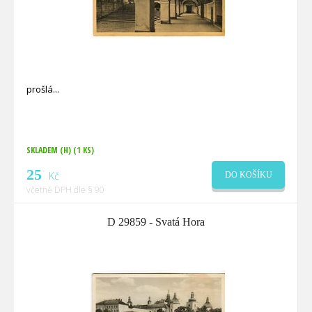
prošlá
SKLADEM (H)
(1 KS)
25
Kč
DO KOŠÍKU
včetně DPH dle § 90
D 29859 - Svatá Hora