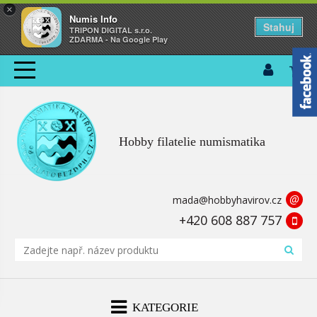
×
Numis Info
Stahuj
TRIPON DIGITAL s.r.o.
ZDARMA - Na Google Play
Hobby filatelie numismatika
@
mada@hobbyhavirov.cz
+420 608 887 757
KATEGORIE