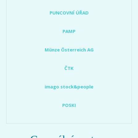
PUNCOVNÍ ÚŘAD
PAMP
Münze Österreich AG
ČTK
imago stock&people
POSKI