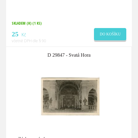
SKLADEM (H)
(1 KS)
25
Kč
DO KOŠÍKU
včetně DPH dle § 90
D 29847 - Svatá Hora