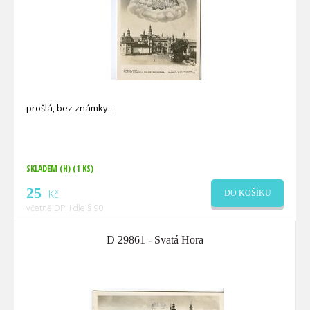
prošlá, bez známky
SKLADEM (H)
(1 KS)
25
Kč
DO KOŠÍKU
včetně DPH dle § 90
D 29861 - Svatá Hora