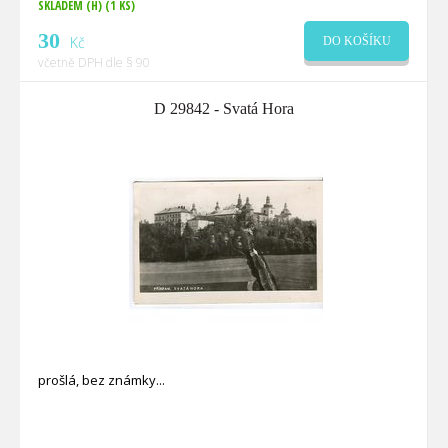
SKLADEM (H)
(1 KS)
30
Kč
DO KOŠÍKU
včetně DPH dle § 90
D 29842 - Svatá Hora
prošlá, bez známky