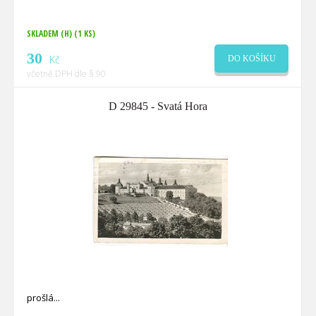
SKLADEM (H)
(1 KS)
30
Kč
DO KOŠÍKU
včetně DPH dle § 90
D 29845 - Svatá Hora
prošlá