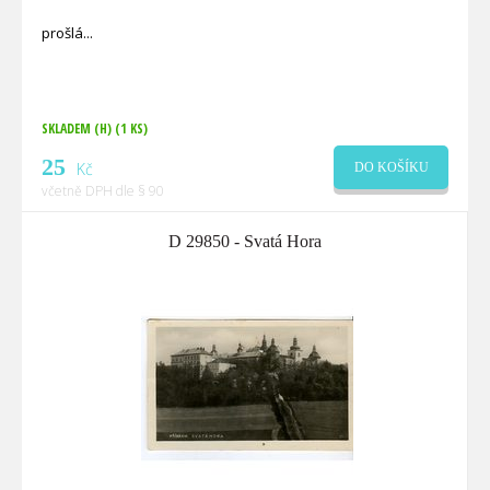
prošlá
SKLADEM (H)
(1 KS)
25
Kč
DO KOŠÍKU
včetně DPH dle § 90
D 29850 - Svatá Hora