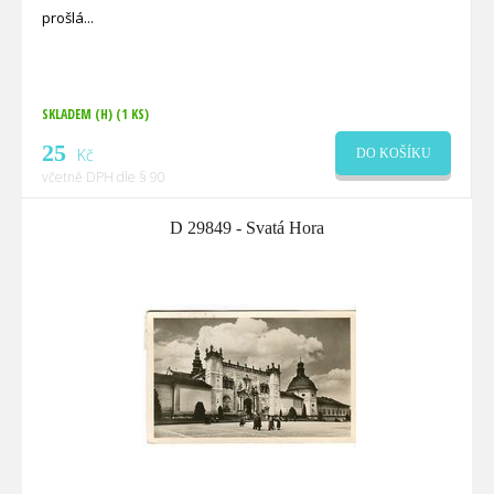
prošlá
SKLADEM (H)
(1 KS)
25
Kč
DO KOŠÍKU
včetně DPH dle § 90
D 29849 - Svatá Hora