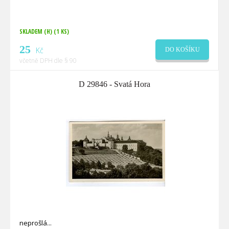
SKLADEM (H)
(1 KS)
25
Kč
DO KOŠÍKU
včetně DPH dle § 90
D 29846 - Svatá Hora
neprošlá