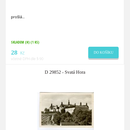
prošlá
SKLADEM (H)
(1 KS)
28
Kč
DO KOŠÍKU
včetně DPH dle § 90
D 29852 - Svatá Hora