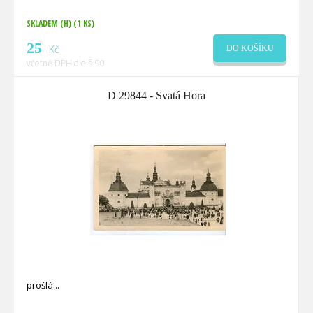
SKLADEM (H)
(1 KS)
25
Kč
DO KOŠÍKU
včetně DPH dle § 90
D 29844 - Svatá Hora
prošlá