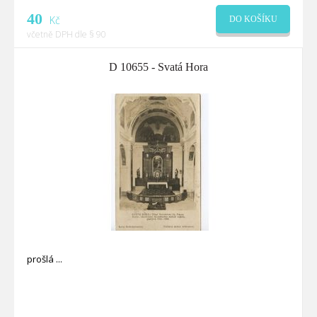
40
Kč
DO KOŠÍKU
včetně DPH dle § 90
D 10655 - Svatá Hora
prošlá