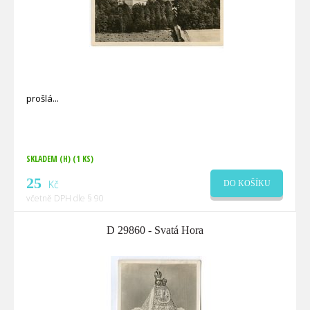
prošlá
SKLADEM (H)
(1 KS)
25
Kč
DO KOŠÍKU
včetně DPH dle § 90
D 29860 - Svatá Hora