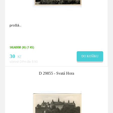
prošlá
SKLADEM (H)
(1 KS)
30
Kč
DO KOŠÍKU
včetně DPH dle § 90
D 29855 - Svatá Hora