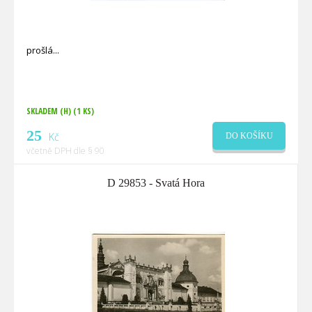
prošlá
SKLADEM (H)
(1 KS)
25
Kč
DO KOŠÍKU
včetně DPH dle § 90
D 29853 - Svatá Hora