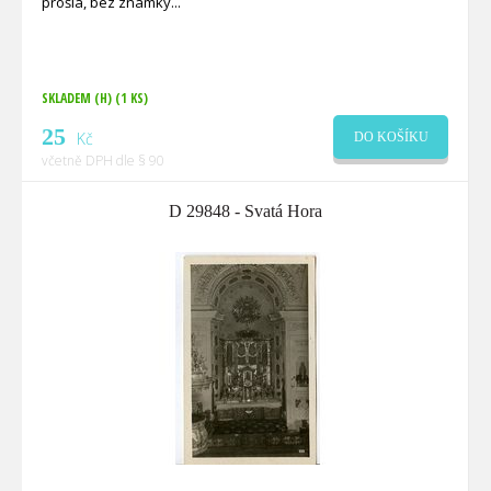
prošlá, bez známky
SKLADEM (H)
(1 KS)
25
Kč
DO KOŠÍKU
včetně DPH dle § 90
D 29848 - Svatá Hora