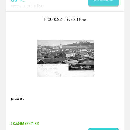
Kč
včetně DPH dle § 90
B 000692 - Svatá Hora
prošlá
SKLADEM (H)
(1 KS)