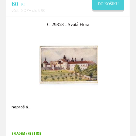
60
Kč
DO KOŠÍKU
včetně DPH dle § 90
C 29858 - Svatá Hora
neprošlá
SKLADEM (H)
(1 KS)