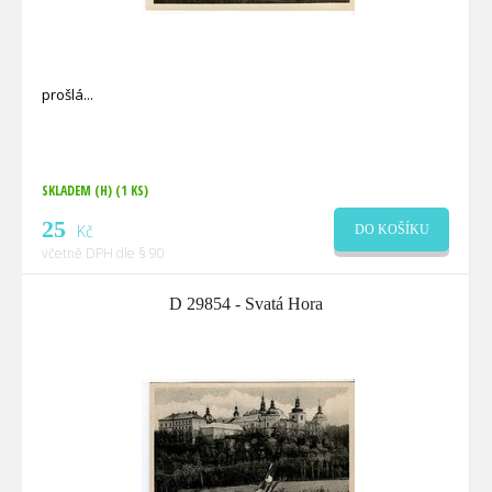
prošlá
SKLADEM (H)
(1 KS)
25
Kč
DO KOŠÍKU
včetně DPH dle § 90
D 29854 - Svatá Hora