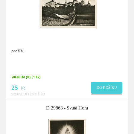
prošlá
SKLADEM (H)
(1 KS)
25
Kč
DO KOŠÍKU
včetně DPH dle § 90
D 29863 - Svatá Hora