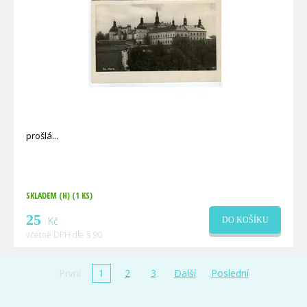
prošlá
SKLADEM (H)
(1 KS)
25
Kč
DO KOŠÍKU
včetně DPH dle § 90
První
1
2
3
Další
Poslední