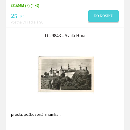
SKLADEM (H)
(1 KS)
25
Kč
DO KOŠÍKU
včetně DPH dle § 90
D 29843 - Svatá Hora
prošlá, poškozená známka