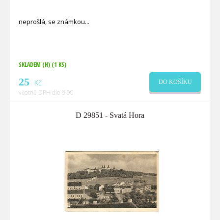
neprošlá, se známkou
SKLADEM (H)
(1 KS)
25
Kč
DO KOŠÍKU
včetně DPH dle § 90
D 29851 - Svatá Hora