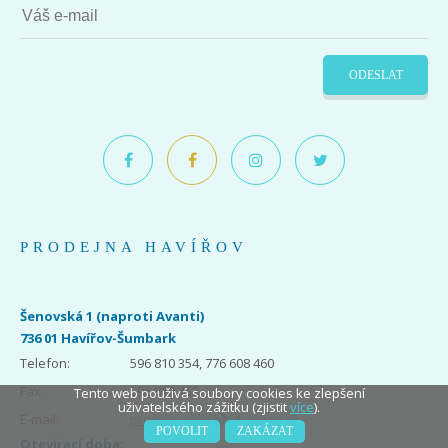
ODESLAT
PRODEJNA HAVÍŘOV
Šenovská 1 (naproti Avanti)
736 01 Havířov-Šumbark
Telefon:
596 810 354, 776 608 460
Fax:
596 810 453
Tento web použivá soubory cookies ke zlepšení
uživatelského zážitku (zjistit
více
).
E-mail:
prodejna@hobbyhavirov.cz
POVOLIT
ZAKÁZAT
Otevírací doba: