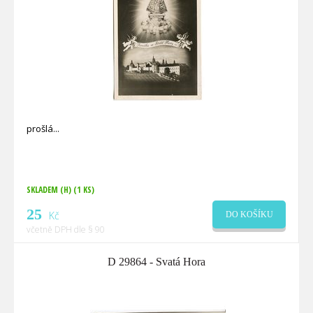
prošlá
SKLADEM (H)
(1 KS)
25
Kč
DO KOŠÍKU
včetně DPH dle § 90
D 29864 - Svatá Hora