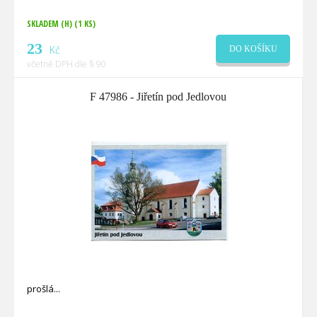
SKLADEM (H)
(1 KS)
23
Kč
DO KOŠÍKU
včetně DPH dle § 90
F 47986 - Jiřetín pod Jedlovou
prošlá