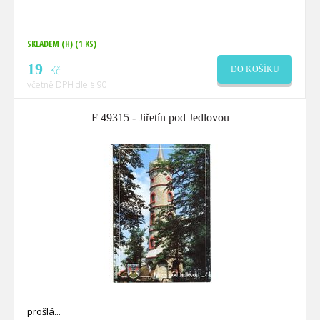
SKLADEM (H)
(1 KS)
19
Kč
DO KOŠÍKU
včetně DPH dle § 90
F 49315 - Jiřetín pod Jedlovou
prošlá