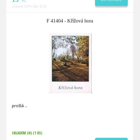
Kč
včetně DPH dle § 90
F 41404 - Křížová hora
prošlá
SKLADEM (H)
(1 KS)