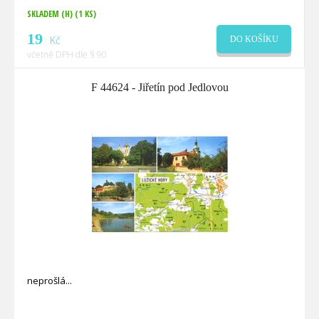
SKLADEM (H)
(1 KS)
19
Kč
DO KOŠÍKU
včetně DPH dle § 90
F 44624 - Jiřetín pod Jedlovou
neprošlá