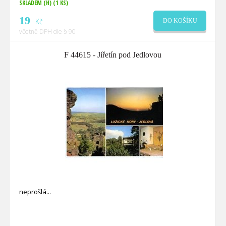
SKLADEM (H)
(1 KS)
19
Kč
DO KOŠÍKU
včetně DPH dle § 90
F 44615 - Jiřetín pod Jedlovou
neprošlá