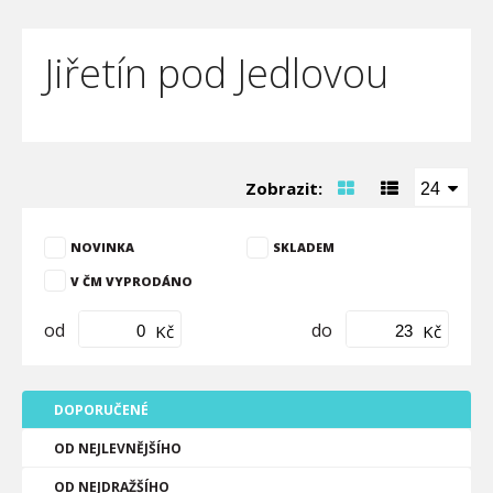
Jiřetín pod Jedlovou
Zobrazit:
24
NOVINKA
SKLADEM
V ČM VYPRODÁNO
od
do
Kč
Kč
DOPORUČENÉ
OD NEJLEVNĚJŠÍHO
OD NEJDRAŽŠÍHO