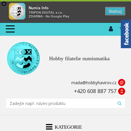
×
Numis Info
Stahuj
TRIPON DIGITAL s.r.o.
ZDARMA - Na Google Play
Hobby filatelie numismatika
@
mada@hobbyhavirov.cz
+420 608 887 757
KATEGORIE