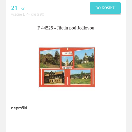
21
Kč
DO KOŠÍKU
včetně DPH dle § 90
F 44525 - Jiřetín pod Jedlovou
neprošlá