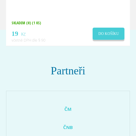
SKLADEM (H)
(1 KS)
19
Kč
DO KOŠÍKU
včetně DPH dle § 90
Partneři
ČM
ČNB