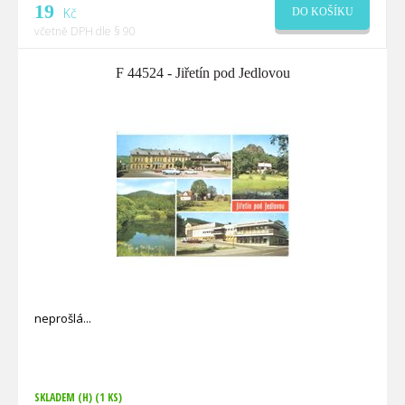
19
Kč
DO KOŠÍKU
včetně DPH dle § 90
F 44524 - Jiřetín pod Jedlovou
neprošlá
SKLADEM (H)
(1 KS)