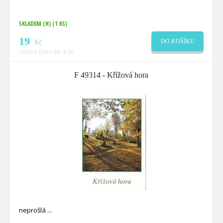
SKLADEM (H)
(1 KS)
19
Kč
DO KOŠÍKU
včetně DPH dle § 90
F 49314 - Křížová hora
neprošlá