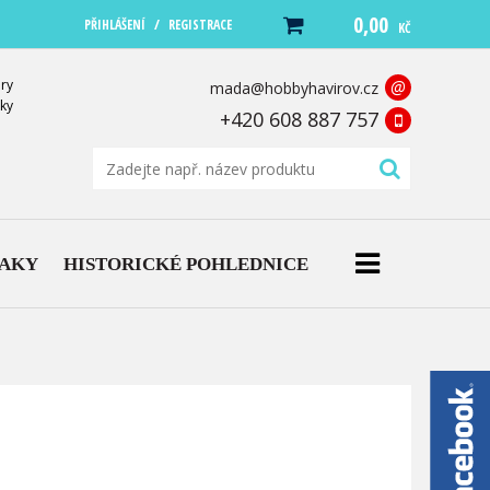
0,00
/
PŘIHLÁŠENÍ
REGISTRACE
KČ
ry
@
mada@hobbyhavirov.cz
ky
+420 608 887 757
NAKY
HISTORICKÉ POHLEDNICE