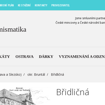
MISNÍ PLÁN
KE STAŽENÍ
KONTAKTY
PROVOZOVATEL
Jsme smluvními partne
České mincovny a České národní ban
mismatika
KÁTY
OSTRAVA
DÁRKY
VYZNAMENÁNÍ A ODZ
ava a Slezsko)
okr. Bruntál
Břidličná
Břidličná