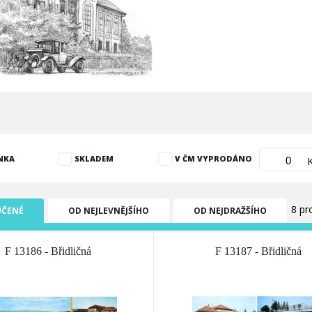
NKA
SKLADEM
V ČM VYPRODÁNO
8 pr
ČENÉ
OD NEJLEVNĚJŠÍHO
OD NEJDRAŽŠÍHO
F 13186 - Břidličná
F 13187 - Břidličná