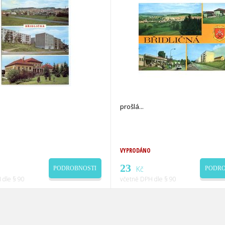
prošlá
VYPRODÁNO
23
Kč
PODROBNOSTI
PODRO
 dle § 90
včetně DPH dle § 90