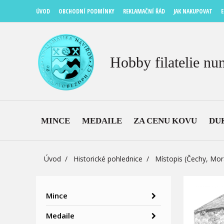
ÚVOD
OBCHODNÍ PODMÍNKY
REKLAMAČNÍ ŘÁD
JAK NAKUPOVAT
E
Hobby filatelie nu
MINCE
MEDAILE
ZA CENU KOVU
DU
Úvod
Historické pohlednice
Místopis (Čechy, Mor
Mince
Medaile