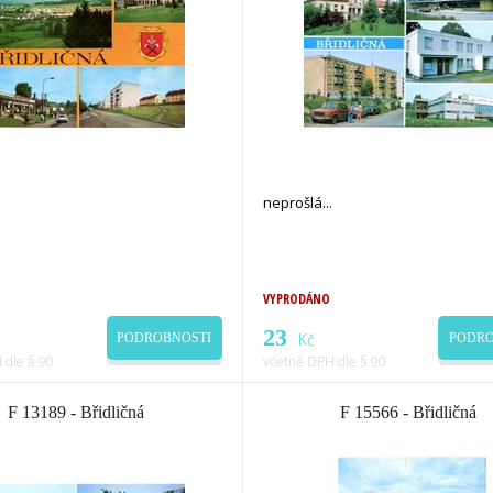
neprošlá
VYPRODÁNO
23
Kč
PODROBNOSTI
PODRO
 dle § 90
včetně DPH dle § 90
F 13189 - Břidličná
F 15566 - Břidličná