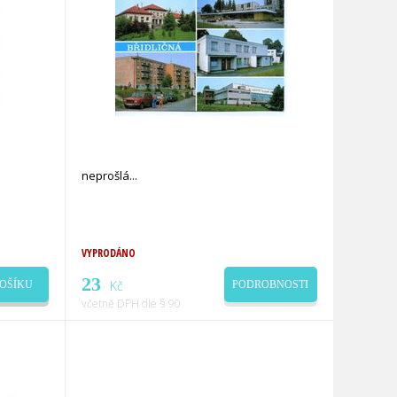
neprošlá
VYPRODÁNO
23
Kč
OŠÍKU
PODROBNOSTI
včetně DPH dle § 90