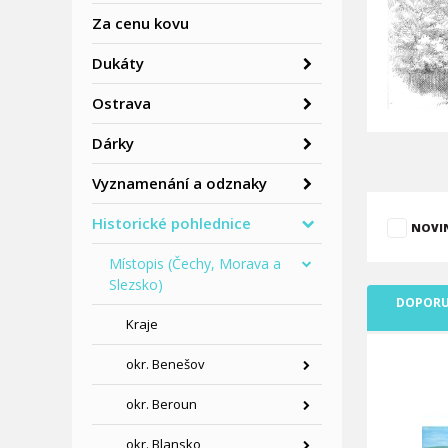
Za cenu kovu
Dukáty
Ostrava
Dárky
Vyznamenání a odznaky
Historické pohlednice
NOVI
Místopis (Čechy, Morava a
Slezsko)
DOPORU
Kraje
okr. Benešov
okr. Beroun
okr. Blansko