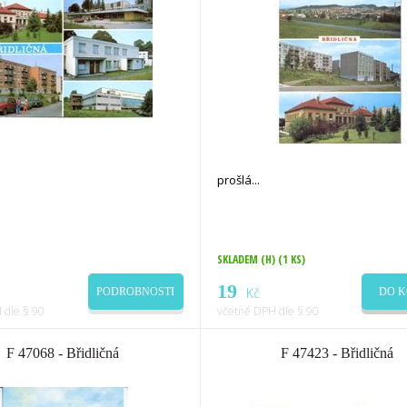
prošlá
SKLADEM (H)
(1 KS)
19
Kč
DO K
PODROBNOSTI
 dle § 90
včetně DPH dle § 90
F 47068 - Břidličná
F 47423 - Břidličná