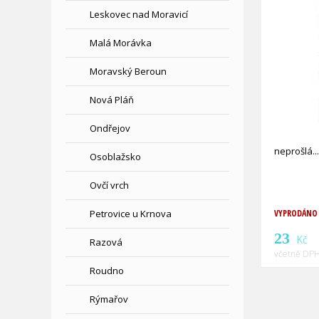
Leskovec nad Moravicí
Malá Morávka
Moravský Beroun
Nová Pláň
Ondřejov
neprošlá
Osoblažsko
Ovčí vrch
Petrovice u Krnova
VYPRODÁNO
23
Kč
Razová
včetně DPH
Roudno
Rýmařov