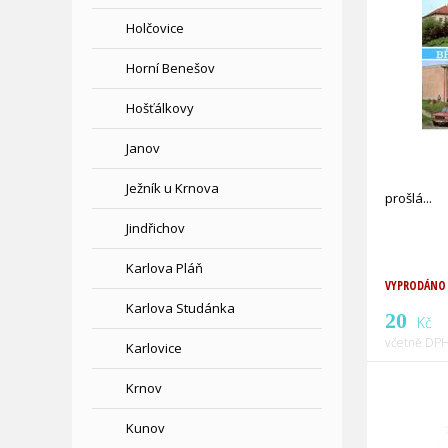
Holčovice
Horní Benešov
Hošťálkovy
Janov
Ježník u Krnova
prošlá
Jindřichov
Karlova Pláň
VYPRODÁNO
Karlova Studánka
20
Kč
včetně DPH
Karlovice
Krnov
Kunov