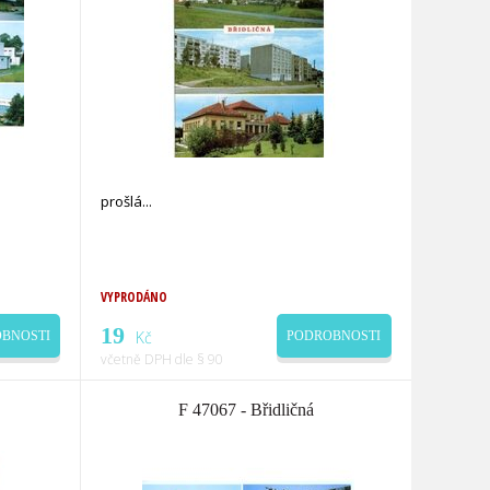
prošlá
VYPRODÁNO
19
Kč
BNOSTI
PODROBNOSTI
včetně DPH dle § 90
F 47067 - Břidličná