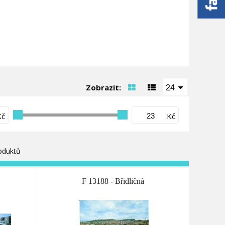
Zobrazit:
24
Kč
Kč
oduktů
F 13188 - Břidličná