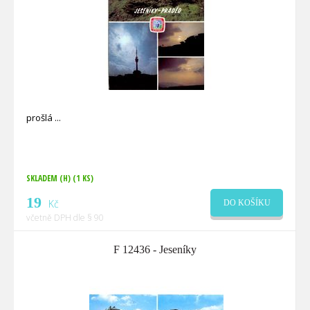
prošlá
SKLADEM (H)
(1 KS)
19
Kč
DO KOŠÍKU
včetně DPH dle § 90
F 12436 - Jeseníky