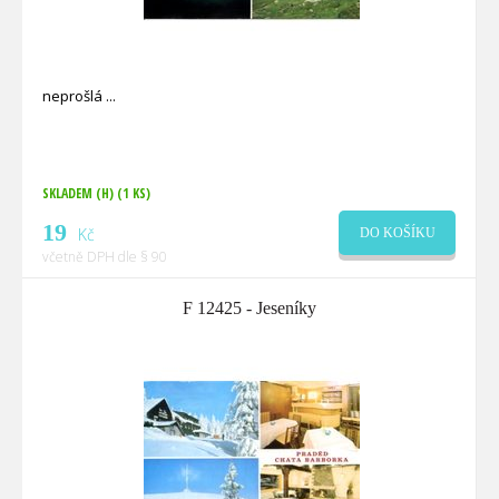
neprošlá
SKLADEM (H)
(1 KS)
19
Kč
DO KOŠÍKU
včetně DPH dle § 90
F 12425 - Jeseníky