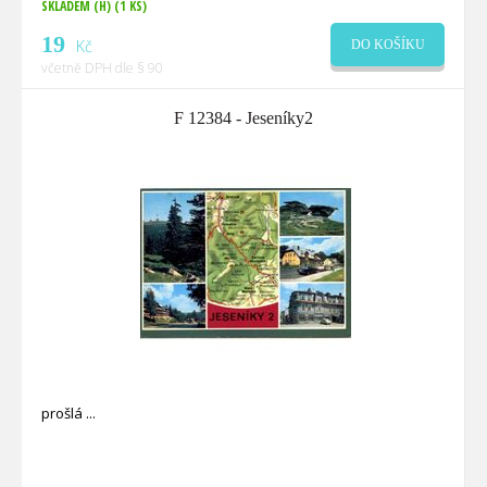
SKLADEM (H)
(1 KS)
19
Kč
DO KOŠÍKU
včetně DPH dle § 90
F 12384 - Jeseníky2
prošlá