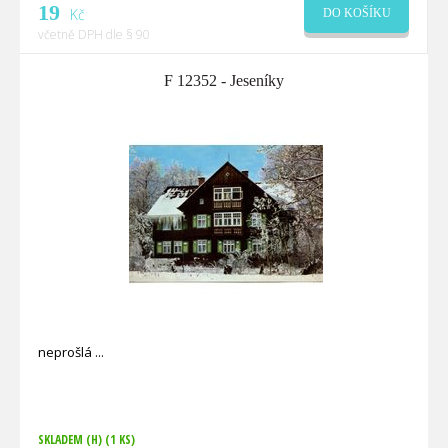
19
Kč
DO KOŠÍKU
včetně DPH dle § 90
F 12352 - Jeseníky
neprošlá
SKLADEM (H)
(1 KS)