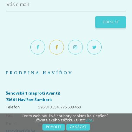
ODESLAT
PRODEJNA HAVÍŘOV
Šenovská 1 (naproti Avanti)
736 01 Havířov-Šumbark
Telefon:
596 810 354, 776 608 460
Fax:
596 810 453
Tento web použivá soubory cookies ke zlepšení
uživatelského zážitku (zjistit
více
).
E-mail:
prodejna@hobbyhavirov.cz
POVOLIT
ZAKÁZAT
Otevírací doba: