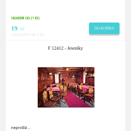
SKLADEM (H)
(1 KS)
19
Kč
DO KOŠÍKU
včetně DPH dle § 90
F 12412 - Jeseníky
neprošlá