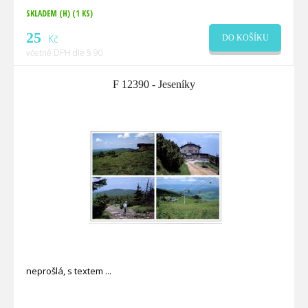
SKLADEM (H)
(1 KS)
25
Kč
DO KOŠÍKU
včetně DPH dle § 90
F 12390 - Jeseníky
neprošlá, s textem