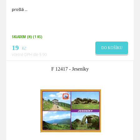
prošlá
SKLADEM (H)
(1 KS)
19
Kč
DO KOŠÍKU
včetně DPH dle § 90
F 12417 - Jeseníky