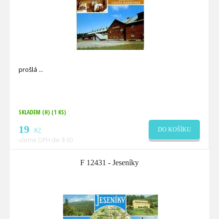
prošlá
SKLADEM (H)
(1 KS)
19
Kč
DO KOŠÍKU
včetně DPH dle § 90
F 12431 - Jeseníky