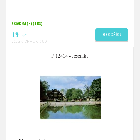
SKLADEM (H)
(1 KS)
19
Kč
DO KOŠÍKU
včetně DPH dle § 90
F 12414 - Jeseníky