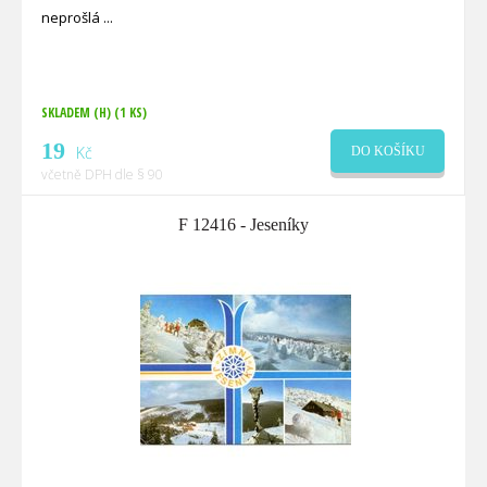
neprošlá
SKLADEM (H)
(1 KS)
19
Kč
DO KOŠÍKU
včetně DPH dle § 90
F 12416 - Jeseníky