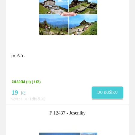
prošlá
SKLADEM (H)
(1 KS)
19
Kč
DO KOŠÍKU
včetně DPH dle § 90
F 12437 - Jeseníky