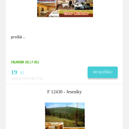
prošlá
SKLADEM (H)
(1 KS)
19
Kč
DO KOŠÍKU
včetně DPH dle § 90
F 12430 - Jeseníky