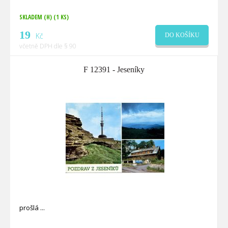
SKLADEM (H)
(1 KS)
19
Kč
DO KOŠÍKU
včetně DPH dle § 90
F 12391 - Jeseníky
prošlá