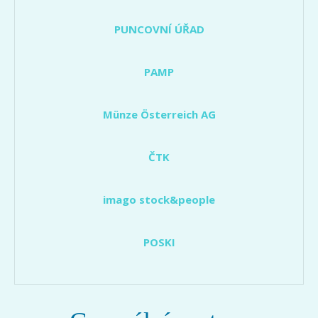
PUNCOVNÍ ÚŘAD
PAMP
Münze Österreich AG
ČTK
imago stock&people
POSKI