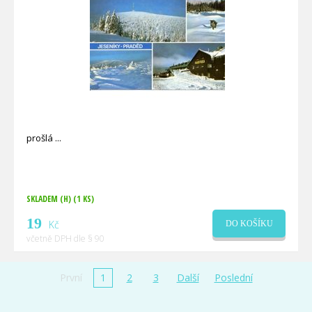
prošlá
SKLADEM (H)
(1 KS)
19
Kč
DO KOŠÍKU
včetně DPH dle § 90
První
1
2
3
Další
Poslední