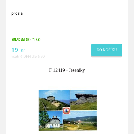
prošlá
SKLADEM (H)
(1 KS)
19
Kč
DO KOŠÍKU
včetně DPH dle § 90
F 12419 - Jeseníky