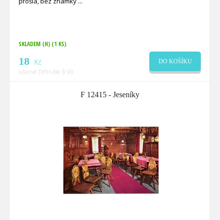
prošlá, bez známky
SKLADEM (H)
(1 KS)
18
Kč
DO KOŠÍKU
včetně DPH dle § 90
F 12415 - Jeseníky