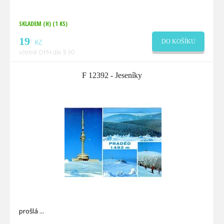
SKLADEM (H)
(1 KS)
19
Kč
DO KOŠÍKU
včetně DPH dle § 90
F 12392 - Jeseníky
prošlá