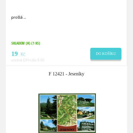
prošlá
SKLADEM (H)
(1 KS)
19
Kč
DO KOŠÍKU
včetně DPH dle § 90
F 12421 - Jeseníky