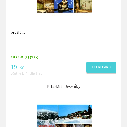
prošlá
SKLADEM (H)
(1 KS)
19
Kč
DO KOŠÍKU
včetně DPH dle § 90
F 12428 - Jeseníky