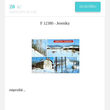
20
Kč
DO KOŠÍKU
včetně DPH dle § 90
F 12380 - Jeseníky
neprošlá