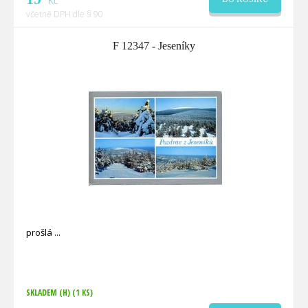
Kč
včetně DPH dle § 90
F 12347 - Jeseníky
prošlá
SKLADEM (H)
(1 KS)