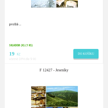
prošlá
SKLADEM (H)
(1 KS)
19
Kč
DO KOŠÍKU
včetně DPH dle § 90
F 12427 - Jeseníky