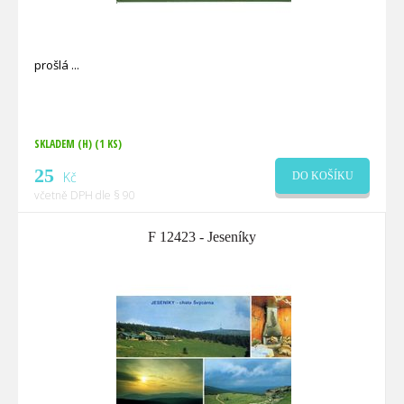
prošlá
SKLADEM (H)
(1 KS)
25
Kč
DO KOŠÍKU
včetně DPH dle § 90
F 12423 - Jeseníky