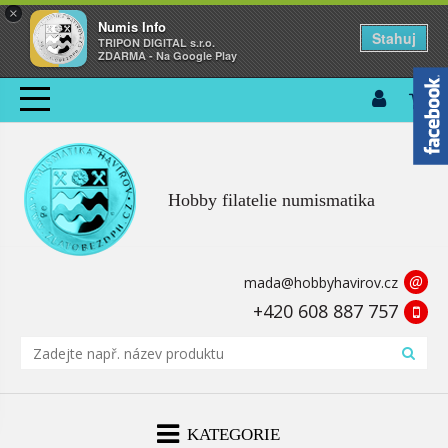
×
Numis Info
Stahuj
TRIPON DIGITAL s.r.o.
ZDARMA - Na Google Play
Hobby filatelie numismatika
@
mada@hobbyhavirov.cz
+420 608 887 757
KATEGORIE