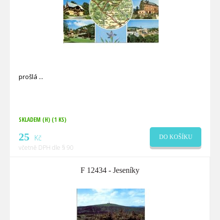
prošlá
SKLADEM (H)
(1 KS)
25
Kč
DO KOŠÍKU
včetně DPH dle § 90
F 12434 - Jeseníky