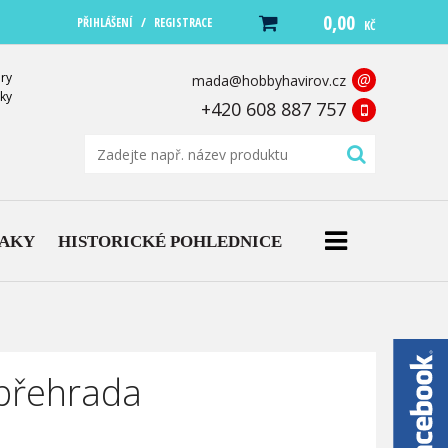
0,00
/
PŘIHLÁŠENÍ
REGISTRACE
KČ
ry
@
mada@hobbyhavirov.cz
ky
+420 608 887 757
NAKY
HISTORICKÉ POHLEDNICE
přehrada