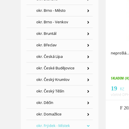
okr. Brno - Město
okr. Brno - Venkov
okr. Bruntál
okr. Břeclav
neprošlá
okr. Česká Lípa
okr. České Budějovice
SKLADEM (H
okr. Český Krumlov
19
Kč
okr. Český Těšín
včetně DPH
okr. Děčín
F 20
okr. Domažlice
okr. Frýdek - Místek