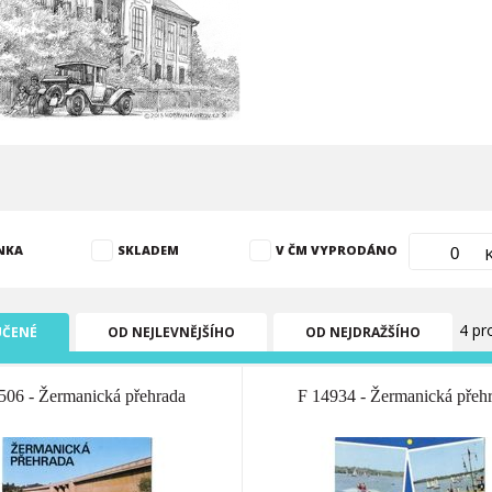
NKA
SKLADEM
V ČM VYPRODÁNO
4 pr
ČENÉ
OD NEJLEVNĚJŠÍHO
OD NEJDRAŽŠÍHO
506 - Žermanická přehrada
F 14934 - Žermanická přeh