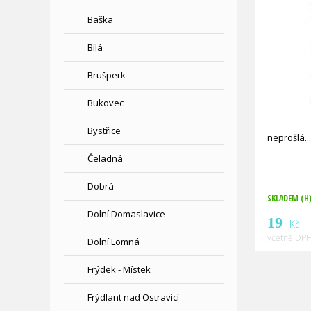
Baška
Bílá
Brušperk
Bukovec
Bystřice
neprošlá
Čeladná
Dobrá
SKLADEM (H
Dolní Domaslavice
19
Kč
včetně DPH
Dolní Lomná
Frýdek - Místek
Frýdlant nad Ostravicí