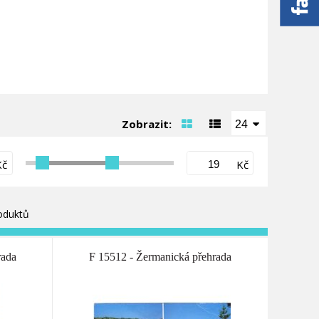
Zobrazit:
24
Kč
Kč
oduktů
rada
F 15512 - Žermanická přehrada