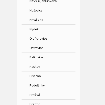
Návsí u Jablunkova
Nošovice
Nová Ves
Nýdek
Oldřichovice
Ostravice
Palkovice
Paskov
Písečná
Podolánky
Prašivá
Pražmo