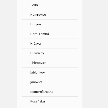
Gruň
Hamrovice
Hnojník
Horní Lomná
Hrčava
Hukvaldy
Chlebovice
Jablunkov
Janovice
Komorní Lhotka
Košařiska