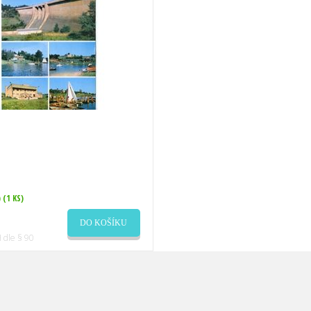
)
(1 KS)
DO KOŠÍKU
 dle § 90