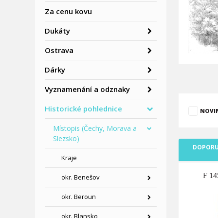
Za cenu kovu
Dukáty
Ostrava
Dárky
Vyznamenání a odznaky
Historické pohlednice
NOVI
Místopis (Čechy, Morava a
Slezsko)
DOPORU
Kraje
F 14
okr. Benešov
okr. Beroun
okr. Blansko