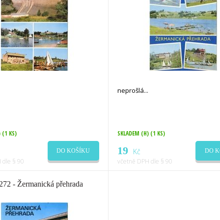
neprošlá
)
(1 KS)
SKLADEM (H)
(1 KS)
19
Kč
DO KOŠÍKU
DO K
 dle § 90
včetně DPH dle § 90
272 - Žermanická přehrada