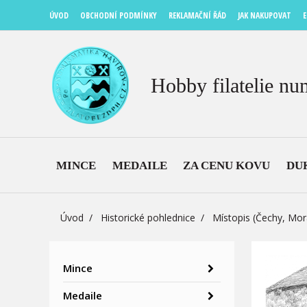
ÚVOD
OBCHODNÍ PODMÍNKY
REKLAMAČNÍ ŘÁD
JAK NAKUPOVAT
E
Hobby filatelie nu
MINCE
MEDAILE
ZA CENU KOVU
DU
Úvod
Historické pohlednice
Místopis (Čechy, Mor
Mince
Medaile