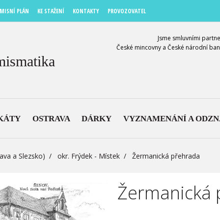
MISNÍ PLÁN
KE STAŽENÍ
KONTAKTY
PROVOZOVATEL
Jsme smluvními partne
České mincovny a České národní ban
mismatika
KÁTY
OSTRAVA
DÁRKY
VYZNAMENÁNÍ A ODZ
ava a Slezsko)
okr. Frýdek - Místek
Žermanická přehrada
Žermanická 