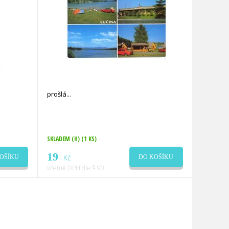
prošlá
SKLADEM (H)
(1 KS)
19
Kč
OŠÍKU
DO KOŠÍKU
včetně DPH dle § 90