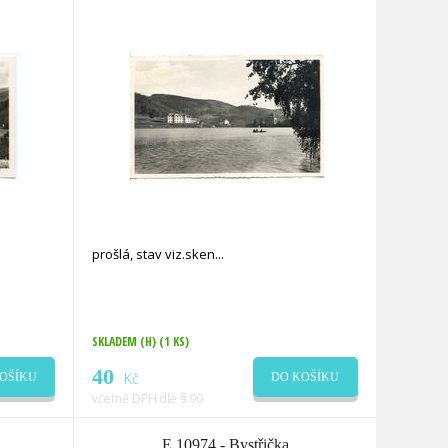
prošlá, stav viz.sken
SKLADEM (H)
(1 KS)
40
Kč
OŠÍKU
DO KOŠÍKU
včetně DPH dle § 90
E 10974 - Bystřička