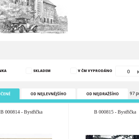
NKA
SKLADEM
V ČM VYPRODÁNO
97 p
ČENÉ
OD NEJLEVNĚJŠÍHO
OD NEJDRAŽŠÍHO
B 000814 - Bystřička
B 000815 - Bystřička