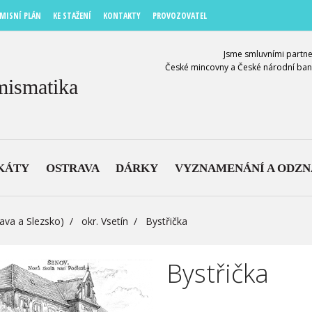
MISNÍ PLÁN
KE STAŽENÍ
KONTAKTY
PROVOZOVATEL
Jsme smluvními partne
České mincovny a České národní ban
mismatika
KÁTY
OSTRAVA
DÁRKY
VYZNAMENÁNÍ A ODZ
ava a Slezsko)
okr. Vsetín
Bystřička
Bystřička