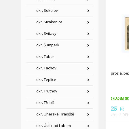
okr. Sokolov
okr. Strakonice
okr. Svitavy
okr. Šumperk
okr. Tábor
okr. Tachov
prošlá, b
okr. Teplice
okr. Trutnov
SKLADEM (H
okr. Třebíč
25
Kč
okr. Uherské Hradiště
včetně DPH
okr. Ústí nad Labem