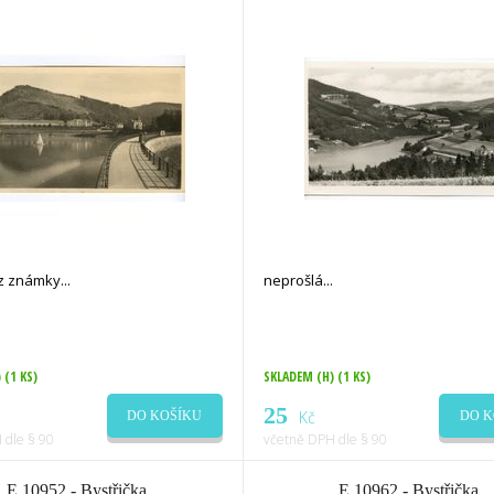
ez známky
neprošlá
)
(1 KS)
SKLADEM (H)
(1 KS)
25
Kč
DO KOŠÍKU
DO K
 dle § 90
včetně DPH dle § 90
E 10952 - Bystřička
E 10962 - Bystřička