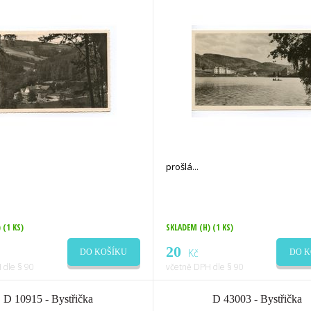
prošlá
)
(1 KS)
SKLADEM (H)
(1 KS)
20
Kč
DO KOŠÍKU
DO K
 dle § 90
včetně DPH dle § 90
D 10915 - Bystřička
D 43003 - Bystřička