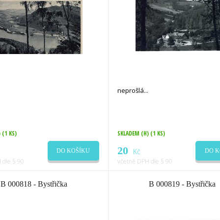
neprošlá
)
(1 KS)
SKLADEM (H)
(1 KS)
20
Kč
DO KOŠÍKU
DO K
 dle § 90
včetně DPH dle § 90
B 000818 - Bystřička
B 000819 - Bystřička