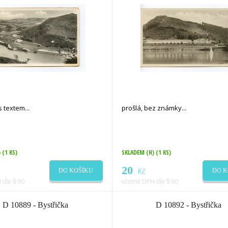
s textem
prošlá, bez známky
)
(1 KS)
SKLADEM (H)
(1 KS)
20
Kč
DO KOŠÍKU
DO K
 dle § 90
včetně DPH dle § 90
D 10889 - Bystřička
D 10892 - Bystřička