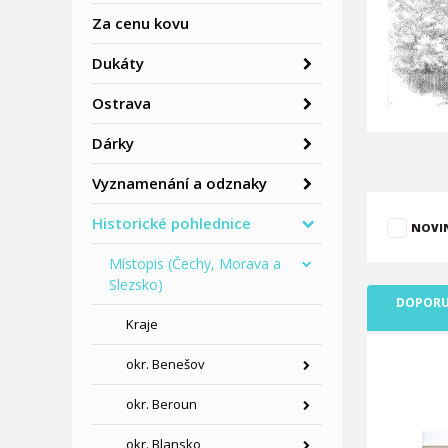
Za cenu kovu
Dukáty
Ostrava
Dárky
Vyznamenání a odznaky
Historické pohlednice
NOVI
Místopis (Čechy, Morava a
Slezsko)
DOPORU
Kraje
okr. Benešov
okr. Beroun
okr. Blansko