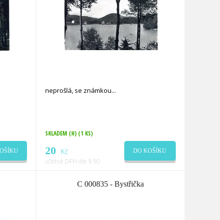
neprošlá, se známkou
SKLADEM (H)
(1 KS)
20
Kč
OŠÍKU
DO KOŠÍKU
včetně DPH dle § 90
C 000835 - Bystřička