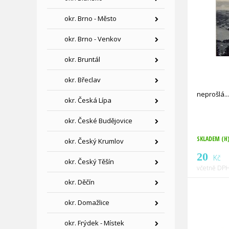
okr. Brno - Město
okr. Brno - Venkov
okr. Bruntál
okr. Břeclav
neprošlá
okr. Česká Lípa
okr. České Budějovice
SKLADEM (H
okr. Český Krumlov
20
Kč
okr. Český Těšín
včetně DPH
okr. Děčín
okr. Domažlice
okr. Frýdek - Místek