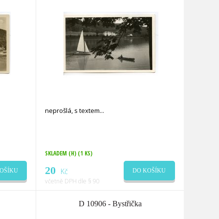
neprošlá, s textem
SKLADEM (H)
(1 KS)
20
Kč
OŠÍKU
DO KOŠÍKU
včetně DPH dle § 90
D 10906 - Bystřička