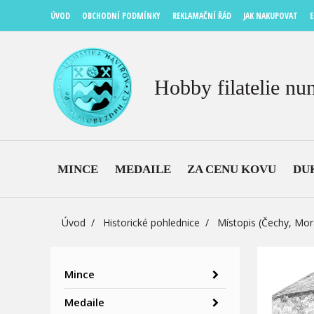
ÚVOD
OBCHODNÍ PODMÍNKY
REKLAMAČNÍ ŘÁD
JAK NAKUPOVAT
E
Hobby filatelie nu
MINCE
MEDAILE
ZA CENU KOVU
DU
Úvod
Historické pohlednice
Místopis (Čechy, Mor
Mince
Medaile