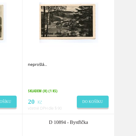
neprošlá
SKLADEM (H)
(1 KS)
20
Kč
OŠÍKU
DO KOŠÍKU
včetně DPH dle § 90
D 10894 - Bystřička