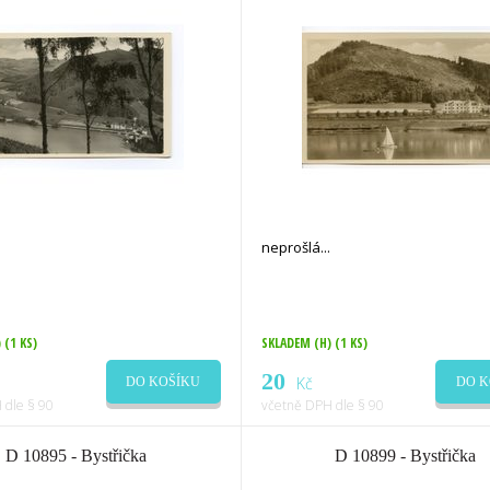
neprošlá
)
(1 KS)
SKLADEM (H)
(1 KS)
20
Kč
DO KOŠÍKU
DO K
 dle § 90
včetně DPH dle § 90
D 10895 - Bystřička
D 10899 - Bystřička