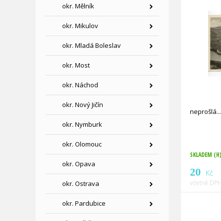
okr. Mělník
okr. Mikulov
okr. Mladá Boleslav
okr. Most
okr. Náchod
okr. Nový Jičín
neprošlá
okr. Nymburk
okr. Olomouc
SKLADEM (H
okr. Opava
20
Kč
včetně DPH
okr. Ostrava
okr. Pardubice