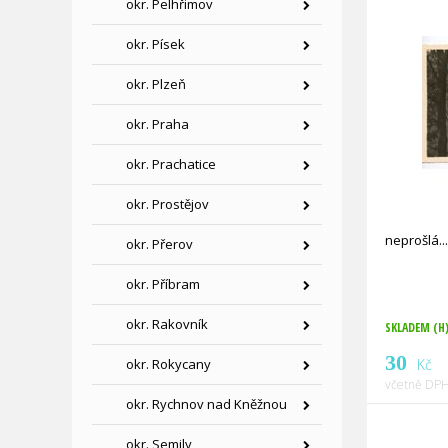
okr. Pelhřimov
okr. Písek
okr. Plzeň
okr. Praha
okr. Prachatice
okr. Prostějov
neprošlá
okr. Přerov
okr. Příbram
okr. Rakovník
SKLADEM (H
30
okr. Rokycany
Kč
včetně DPH
okr. Rychnov nad Kněžnou
okr. Semily