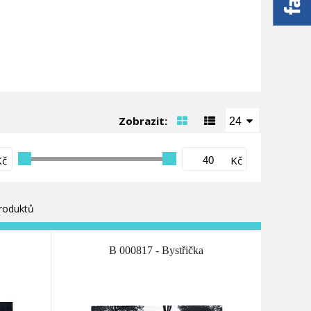
Zobrazit:
24
Kč
Kč
roduktů
B 000817 - Bystřička