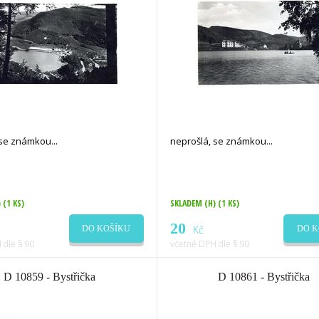
 se známkou
neprošlá, se známkou
)
(1 KS)
SKLADEM (H)
(1 KS)
20
Kč
DO KOŠÍKU
DO K
 dle § 90
včetně DPH dle § 90
D 10859 - Bystřička
D 10861 - Bystřička