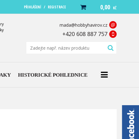
0,00
/
PŘIHLÁŠENÍ
REGISTRACE
KČ
ry
@
mada@hobbyhavirov.cz
ky
+420 608 887 757
NAKY
HISTORICKÉ POHLEDNICE