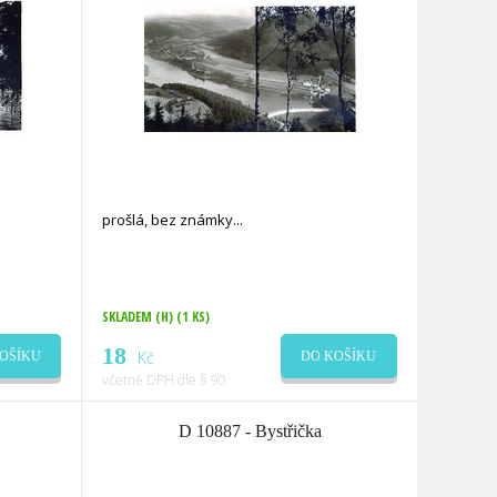
prošlá, bez známky
SKLADEM (H)
(1 KS)
18
Kč
OŠÍKU
DO KOŠÍKU
včetně DPH dle § 90
D 10887 - Bystřička