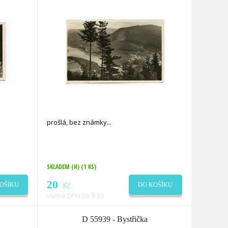
prošlá, bez známky
SKLADEM (H)
(1 KS)
20
Kč
OŠÍKU
DO KOŠÍKU
včetně DPH dle § 90
D 55939 - Bystřička