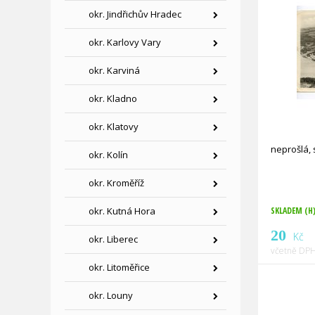
okr. Jindřichův Hradec
okr. Karlovy Vary
okr. Karviná
okr. Kladno
okr. Klatovy
neprošlá, 
okr. Kolín
okr. Kroměříž
okr. Kutná Hora
SKLADEM (H
20
Kč
okr. Liberec
včetně DPH
okr. Litoměřice
okr. Louny