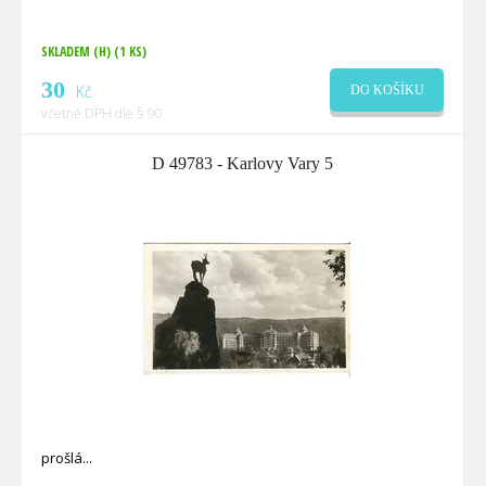
SKLADEM (H)
(1 KS)
30
Kč
DO KOŠÍKU
včetně DPH dle § 90
D 49783 - Karlovy Vary 5
prošlá