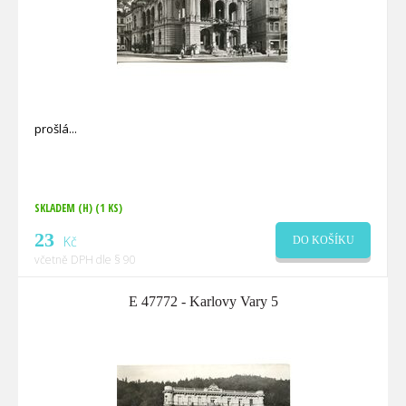
prošlá
SKLADEM (H)
(1 KS)
23
Kč
DO KOŠÍKU
včetně DPH dle § 90
E 47772 - Karlovy Vary 5