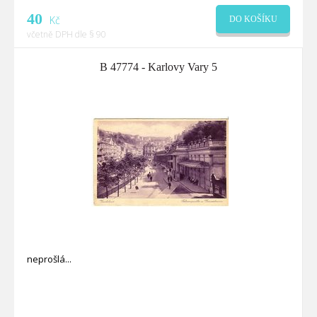
40
Kč
DO KOŠÍKU
včetně DPH dle § 90
B 47774 - Karlovy Vary 5
neprošlá