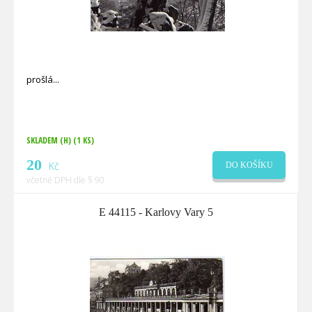
prošlá
SKLADEM (H)
(1 KS)
20
Kč
DO KOŠÍKU
včetně DPH dle § 90
E 44115 - Karlovy Vary 5