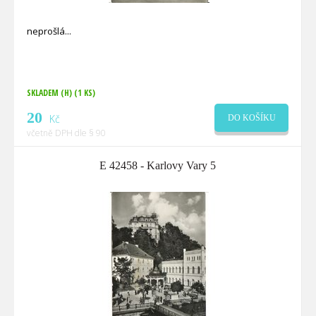
neprošlá
SKLADEM (H)
(1 KS)
20
Kč
DO KOŠÍKU
včetně DPH dle § 90
E 42458 - Karlovy Vary 5