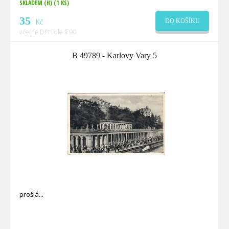
SKLADEM (H)
(1 KS)
35
Kč
DO KOŠÍKU
včetně DPH dle § 90
B 49789 - Karlovy Vary 5
prošlá