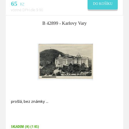
65
Kč
DO KOŠÍKU
včetně DPH dle § 90
B 42899 - Karlovy Vary
prošlá, bez známky
SKLADEM (H)
(1 KS)