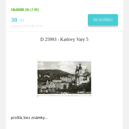
SKLADEM (H)
(1 KS)
30
Kč
DO KOŠÍKU
včetně DPH dle § 90
D 25993 - Karlovy Vary 5
prošlá, bez známky