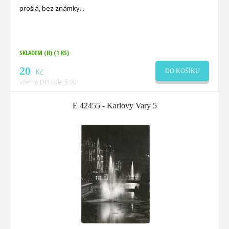
prošlá, bez známky
SKLADEM (H)
(1 KS)
20
Kč
DO KOŠÍKU
včetně DPH dle § 90
E 42455 - Karlovy Vary 5