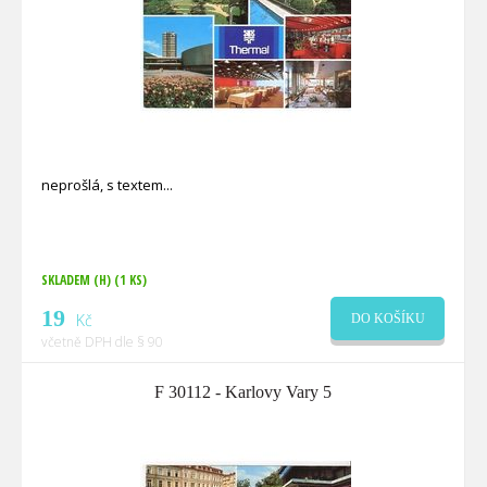
neprošlá, s textem
SKLADEM (H)
(1 KS)
19
Kč
DO KOŠÍKU
včetně DPH dle § 90
F 30112 - Karlovy Vary 5