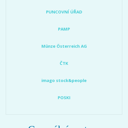
PUNCOVNÍ ÚŘAD
PAMP
Münze Österreich AG
ČTK
imago stock&people
POSKI