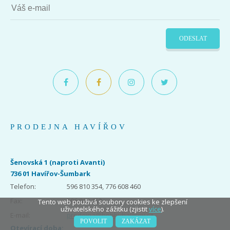
ODESLAT
PRODEJNA HAVÍŘOV
Šenovská 1 (naproti Avanti)
736 01 Havířov-Šumbark
Telefon:
596 810 354, 776 608 460
Fax:
596 810 453
Tento web použivá soubory cookies ke zlepšení
uživatelského zážitku (zjistit
více
).
E-mail:
prodejna@hobbyhavirov.cz
POVOLIT
ZAKÁZAT
Otevírací doba: