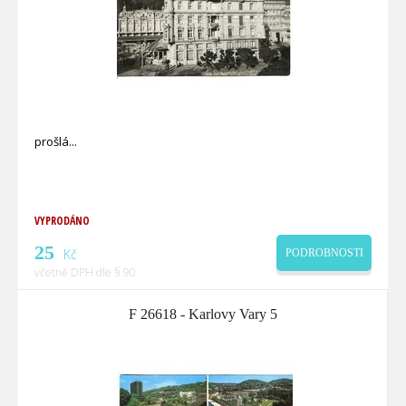
prošlá
VYPRODÁNO
25
Kč
PODROBNOSTI
včetně DPH dle § 90
F 26618 - Karlovy Vary 5