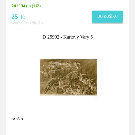
SKLADEM (H)
(1 KS)
25
Kč
DO KOŠÍKU
včetně DPH dle § 90
D 25992 - Karlovy Vary 5
prošlá