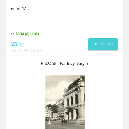
neprošlá
SKLADEM (H)
(1 KS)
25
Kč
DO KOŠÍKU
včetně DPH dle § 90
E 42456 - Karlovy Vary 5