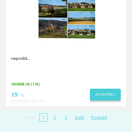
neprošlá
SKLADEM (H)
(1 KS)
19
Kč
DO KOŠÍKU
včetně DPH dle § 90
První
1
2
3
Další
Poslední