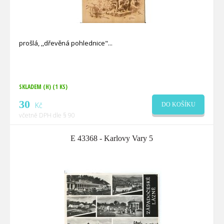
prošlá, ,,dřevěná pohlednice"
SKLADEM (H)
(1 KS)
30
Kč
DO KOŠÍKU
včetně DPH dle § 90
E 43368 - Karlovy Vary 5