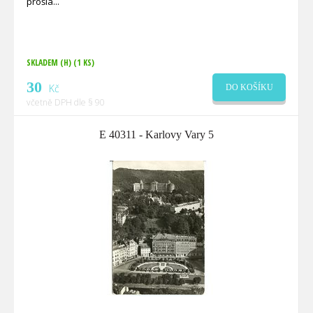
prošlá
SKLADEM (H)
(1 KS)
30
Kč
DO KOŠÍKU
včetně DPH dle § 90
E 40311 - Karlovy Vary 5