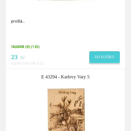
prošlá
SKLADEM (H)
(1 KS)
23
Kč
DO KOŠÍKU
včetně DPH dle § 90
E 43294 - Karlovy Vary 5