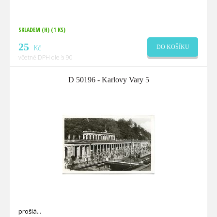
SKLADEM (H)
(1 KS)
25
Kč
DO KOŠÍKU
včetně DPH dle § 90
D 50196 - Karlovy Vary 5
prošlá