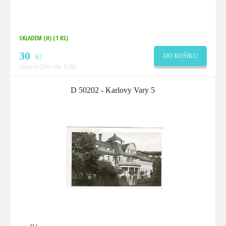
SKLADEM (H)
(1 KS)
30
Kč
DO KOŠÍKU
včetně DPH dle § 90
D 50202 - Karlovy Vary 5