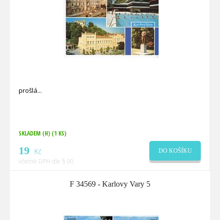
prošlá
SKLADEM (H)
(1 KS)
19
Kč
DO KOŠÍKU
včetně DPH dle § 90
F 34569 - Karlovy Vary 5