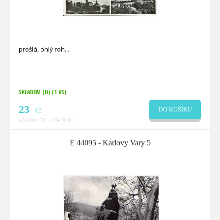
prošlá, ohlý roh
SKLADEM (H)
(1 KS)
23
Kč
DO KOŠÍKU
včetně DPH dle § 90
E 44095 - Karlovy Vary 5