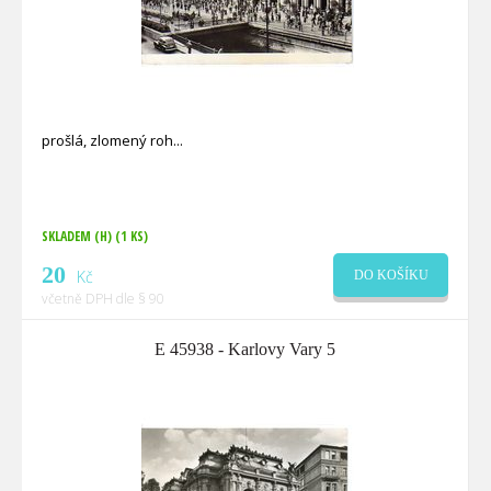
prošlá, zlomený roh
SKLADEM (H)
(1 KS)
20
Kč
DO KOŠÍKU
včetně DPH dle § 90
E 45938 - Karlovy Vary 5