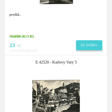
prošlá
SKLADEM (H)
(1 KS)
23
Kč
DO KOŠÍKU
včetně DPH dle § 90
E 42520 - Karlovy Vary 5