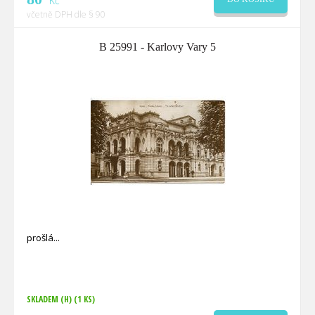
Kč
včetně DPH dle § 90
B 25991 - Karlovy Vary 5
prošlá
SKLADEM (H)
(1 KS)