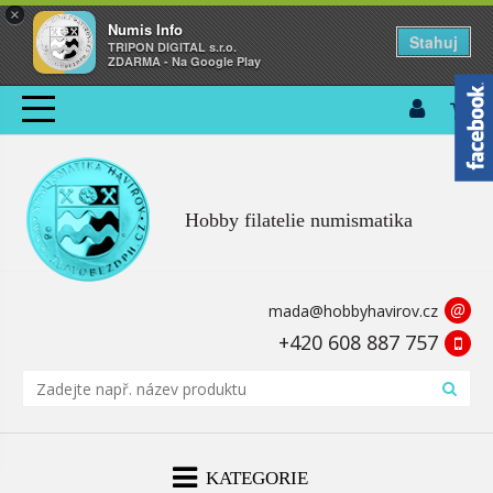
×
Numis Info
Stahuj
TRIPON DIGITAL s.r.o.
ZDARMA - Na Google Play
Hobby filatelie numismatika
@
mada@hobbyhavirov.cz
+420 608 887 757
KATEGORIE