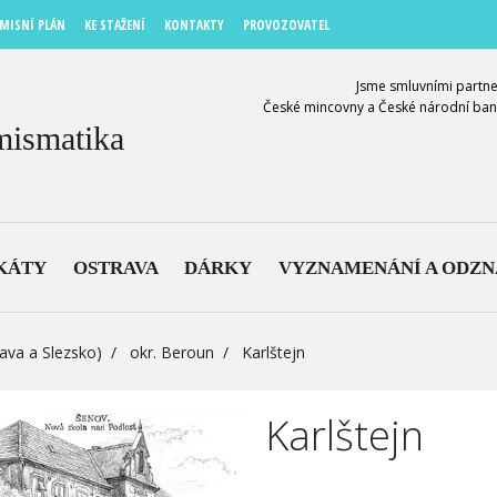
MISNÍ PLÁN
KE STAŽENÍ
KONTAKTY
PROVOZOVATEL
Jsme smluvními partne
České mincovny a České národní ban
mismatika
KÁTY
OSTRAVA
DÁRKY
VYZNAMENÁNÍ A ODZ
ava a Slezsko)
okr. Beroun
Karlštejn
Karlštejn