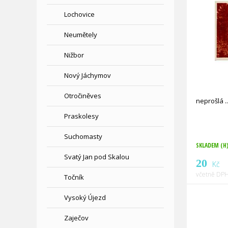
Lochovice
Neumětely
Nižbor
Nový Jáchymov
Otročiněves
neprošlá
Praskolesy
Suchomasty
SKLADEM (H
Svatý Jan pod Skalou
20
Kč
včetně DPH
Točník
Vysoký Újezd
Zaječov