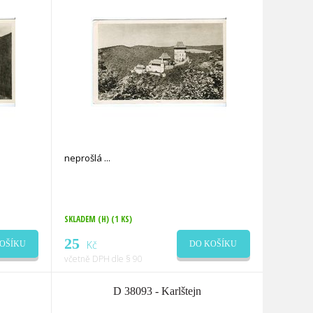
neprošlá
SKLADEM (H)
(1 KS)
25
Kč
OŠÍKU
DO KOŠÍKU
včetně DPH dle § 90
D 38093 - Karlštejn