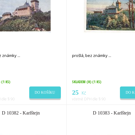
ez známky
prošlá, bez známky
)
(1 KS)
SKLADEM (H)
(1 KS)
25
Kč
DO KOŠÍKU
DO K
 dle § 90
včetně DPH dle § 90
D 10382 - Karlštejn
D 10383 - Karlštejn