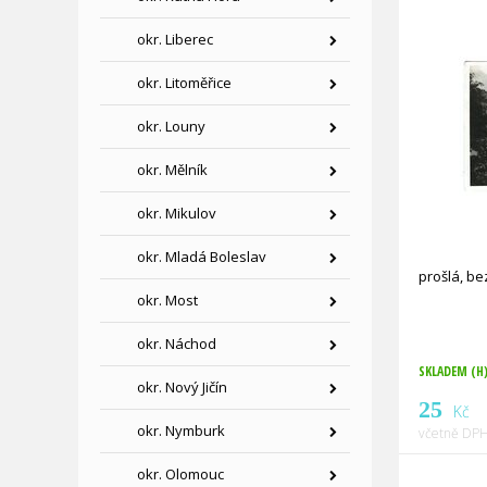
okr. Liberec
okr. Litoměřice
okr. Louny
okr. Mělník
okr. Mikulov
okr. Mladá Boleslav
prošlá, b
okr. Most
okr. Náchod
SKLADEM (H
okr. Nový Jičín
25
Kč
okr. Nymburk
včetně DPH
okr. Olomouc