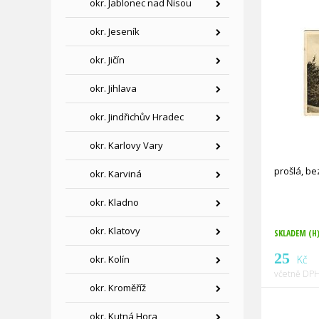
okr. Jablonec nad Nisou
okr. Jeseník
okr. Jičín
okr. Jihlava
okr. Jindřichův Hradec
okr. Karlovy Vary
prošlá, b
okr. Karviná
okr. Kladno
okr. Klatovy
SKLADEM (H
25
okr. Kolín
Kč
včetně DPH
okr. Kroměříž
okr. Kutná Hora