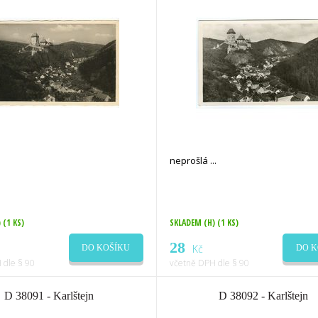
neprošlá
)
(1 KS)
SKLADEM (H)
(1 KS)
28
Kč
DO KOŠÍKU
DO K
 dle § 90
včetně DPH dle § 90
D 38091 - Karlštejn
D 38092 - Karlštejn