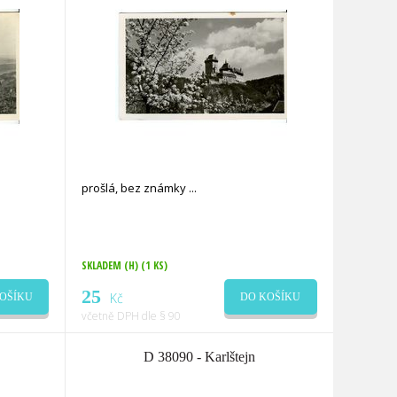
prošlá, bez známky
SKLADEM (H)
(1 KS)
25
Kč
OŠÍKU
DO KOŠÍKU
včetně DPH dle § 90
D 38090 - Karlštejn