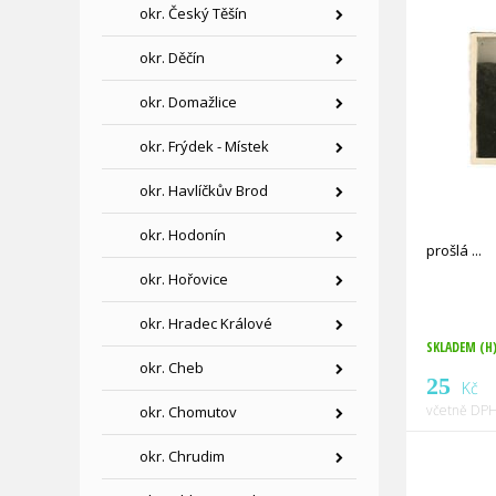
okr. Český Těšín
okr. Děčín
okr. Domažlice
okr. Frýdek - Místek
okr. Havlíčkův Brod
okr. Hodonín
prošlá
okr. Hořovice
okr. Hradec Králové
SKLADEM (H
okr. Cheb
25
Kč
včetně DPH
okr. Chomutov
okr. Chrudim