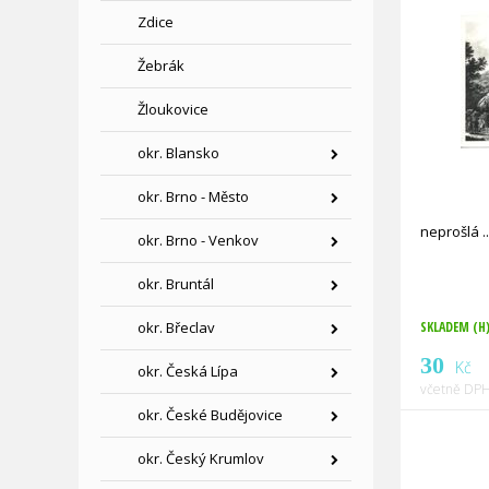
Zdice
Žebrák
Žloukovice
okr. Blansko
okr. Brno - Město
neprošlá
okr. Brno - Venkov
okr. Bruntál
okr. Břeclav
SKLADEM (H
30
Kč
okr. Česká Lípa
včetně DPH
okr. České Budějovice
okr. Český Krumlov