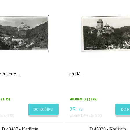
ez známky
prošlá
)
(1 KS)
SKLADEM (H)
(1 KS)
25
Kč
DO KOŠÍKU
DO K
 dle § 90
včetně DPH dle § 90
D 43487 - Karlštejn
D 45920 - Karlštejn