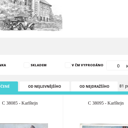
NKA
SKLADEM
V ČM VYPRODÁNO
81 p
ČENÉ
OD NEJLEVNĚJŠÍHO
OD NEJDRAŽŠÍHO
C 38085 - Karlštejn
C 38095 - Karlštejn