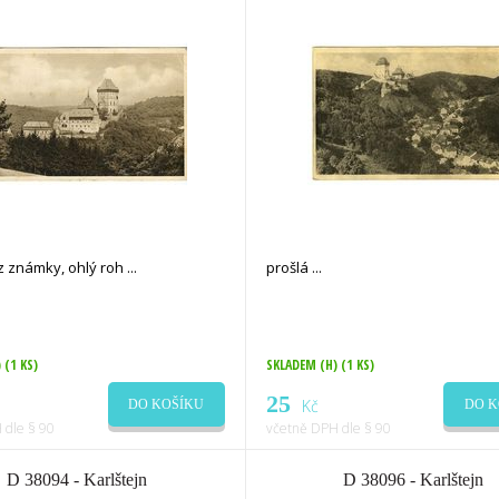
ez známky, ohlý roh
prošlá
)
(1 KS)
SKLADEM (H)
(1 KS)
25
Kč
DO KOŠÍKU
DO K
 dle § 90
včetně DPH dle § 90
D 38094 - Karlštejn
D 38096 - Karlštejn