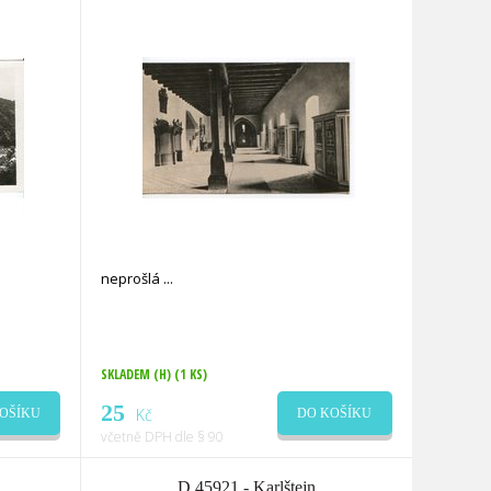
neprošlá
SKLADEM (H)
(1 KS)
25
Kč
OŠÍKU
DO KOŠÍKU
včetně DPH dle § 90
D 45921 - Karlštejn