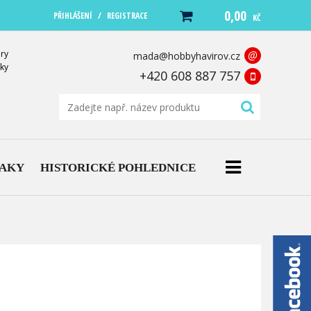
0,00
/
PŘIHLÁŠENÍ
REGISTRACE
KČ
ry
@
mada@hobbyhavirov.cz
ky
+420 608 887 757
NAKY
HISTORICKÉ POHLEDNICE