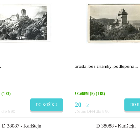
prošlá, bez známky, podlepená
)
(1 KS)
SKLADEM (H)
(1 KS)
20
Kč
DO KOŠÍKU
DO K
 dle § 90
včetně DPH dle § 90
D 38087 - Karlštejn
D 38088 - Karlštejn