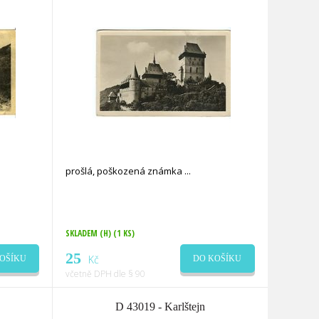
prošlá, poškozená známka
SKLADEM (H)
(1 KS)
25
Kč
OŠÍKU
DO KOŠÍKU
včetně DPH dle § 90
D 43019 - Karlštejn