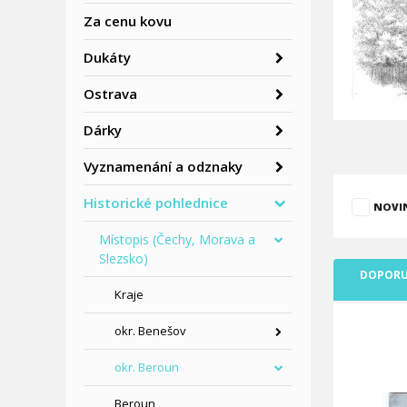
Za cenu kovu
Dukáty
Ostrava
Dárky
Vyznamenání a odznaky
Historické pohlednice
NOVI
Místopis (Čechy, Morava a
Slezsko)
DOPORU
Kraje
okr. Benešov
okr. Beroun
Beroun