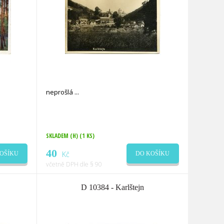
neprošlá
SKLADEM (H)
(1 KS)
40
Kč
OŠÍKU
DO KOŠÍKU
včetně DPH dle § 90
D 10384 - Karlštejn