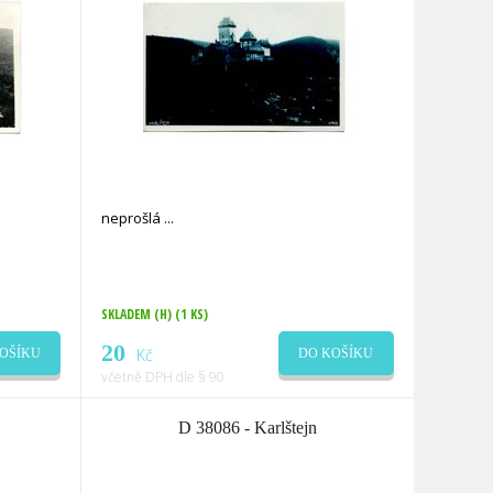
neprošlá
SKLADEM (H)
(1 KS)
20
Kč
OŠÍKU
DO KOŠÍKU
včetně DPH dle § 90
D 38086 - Karlštejn