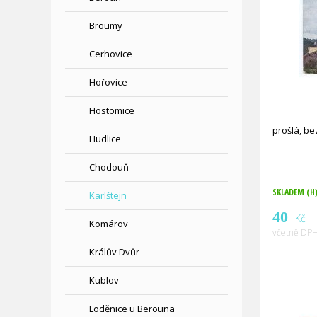
Broumy
Cerhovice
Hořovice
Hostomice
prošlá, b
Hudlice
Chodouň
SKLADEM (H
Karlštejn
40
Kč
Komárov
včetně DPH
Králův Dvůr
Kublov
Loděnice u Berouna