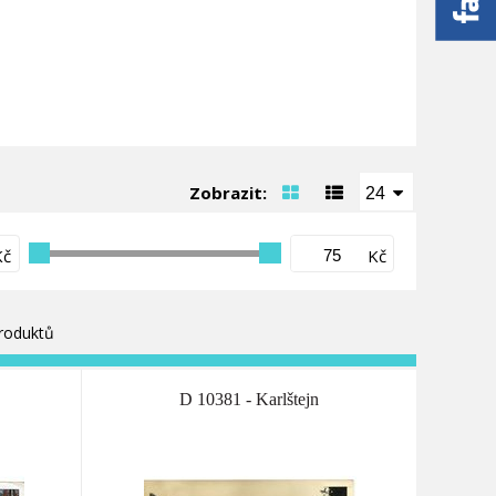
Zobrazit:
24
Kč
Kč
roduktů
D 10381 - Karlštejn