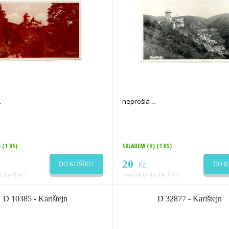
neprošlá
)
(1 KS)
SKLADEM (H)
(1 KS)
20
Kč
DO KOŠÍKU
DO K
 dle § 90
včetně DPH dle § 90
D 10385 - Karlštejn
D 32877 - Karlštejn