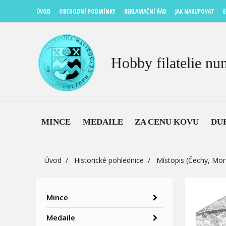
ÚVOD
OBCHODNÍ PODMÍNKY
REKLAMAČNÍ ŘÁD
JAK NAKUPOVAT
E
Hobby filatelie nu
MINCE
MEDAILE
ZA CENU KOVU
DU
Úvod
Historické pohlednice
Místopis (Čechy, Mor
Mince
Medaile