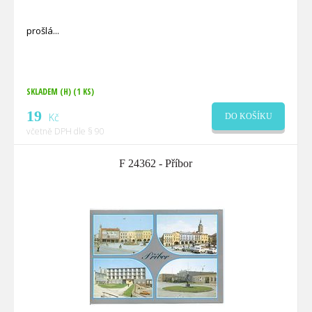
prošlá
SKLADEM (H)
(1 KS)
19
Kč
DO KOŠÍKU
včetně DPH dle § 90
F 24362 - Příbor