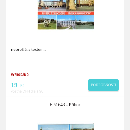
neprošlá, s textem
VYPRODÁNO
19
Kč
PODROBNOSTI
včetně DPH dle § 90
F 51643 - Příbor