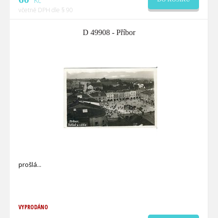
Kč
včetně DPH dle § 90
D 49908 - Příbor
prošlá
VYPRODÁNO