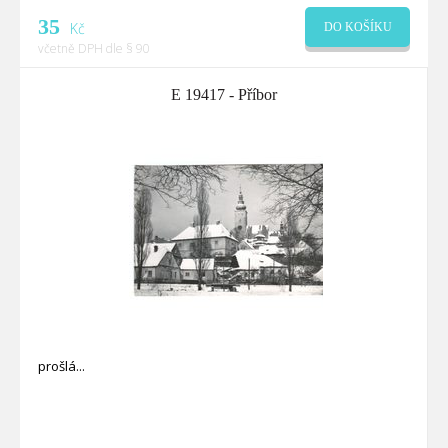
35
Kč
DO KOŠÍKU
včetně DPH dle § 90
E 19417 - Příbor
prošlá