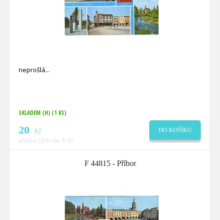
neprošlá
SKLADEM (H)
(1 KS)
20
Kč
DO KOŠÍKU
včetně DPH dle § 90
F 44815 - Příbor