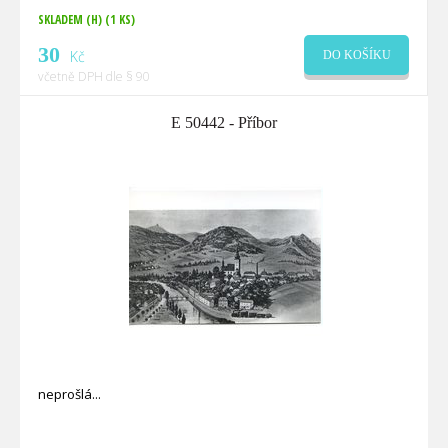
SKLADEM (H)
(1 KS)
30
Kč
DO KOŠÍKU
včetně DPH dle § 90
E 50442 - Příbor
neprošlá