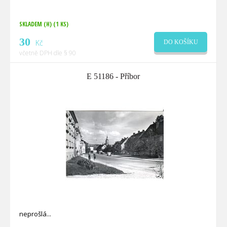
SKLADEM (H)
(1 KS)
30
Kč
DO KOŠÍKU
včetně DPH dle § 90
E 51186 - Příbor
neprošlá