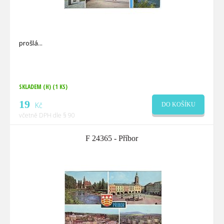
prošlá
SKLADEM (H)
(1 KS)
19
Kč
DO KOŠÍKU
včetně DPH dle § 90
F 24365 - Příbor