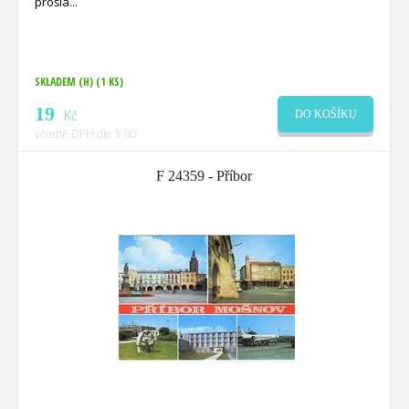
prošlá
SKLADEM (H)
(1 KS)
19
Kč
DO KOŠÍKU
včetně DPH dle § 90
F 24359 - Příbor