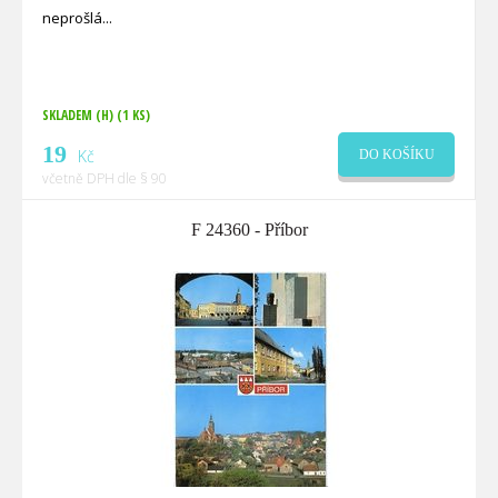
neprošlá
SKLADEM (H)
(1 KS)
19
Kč
DO KOŠÍKU
včetně DPH dle § 90
F 24360 - Příbor