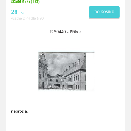
SKLADEM (H)
(1 KS)
28
Kč
DO KOŠÍKU
včetně DPH dle § 90
E 50440 - Příbor
neprošlá