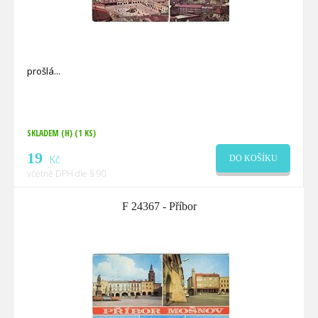
prošlá
SKLADEM (H)
(1 KS)
19
Kč
DO KOŠÍKU
včetně DPH dle § 90
F 24367 - Příbor