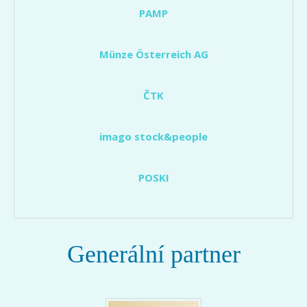
PAMP
Münze Österreich AG
ČTK
imago stock&people
POSKI
Generální partner