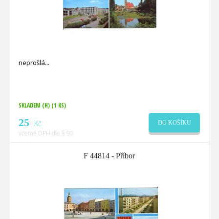
neprošlá
SKLADEM (H)
(1 KS)
25
Kč
DO KOŠÍKU
včetně DPH dle § 90
F 44814 - Příbor