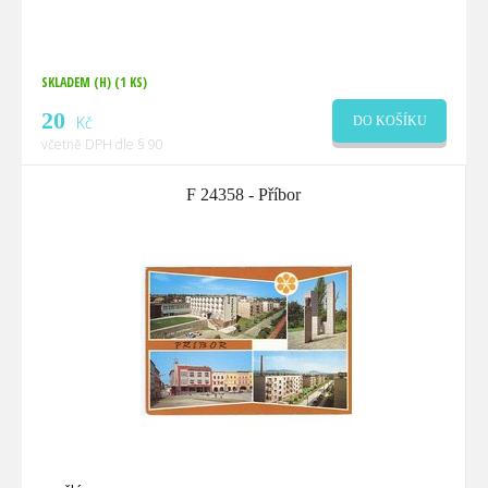
SKLADEM (H)
(1 KS)
20
Kč
DO KOŠÍKU
včetně DPH dle § 90
F 24358 - Příbor