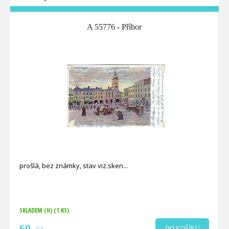
A 55776 - Příbor
prošlá, bez známky, stav viz.sken
SKLADEM (H)
(1 KS)
60
DO KOŠÍKU