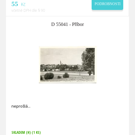
55
Kč
PODROBNOSTI
včetně DPH dle § 90
D 55041 - Příbor
neprošlá
SKLADEM (H)
(1 KS)