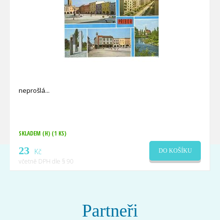
neprošlá
SKLADEM (H)
(1 KS)
23
Kč
DO KOŠÍKU
včetně DPH dle § 90
Partneři