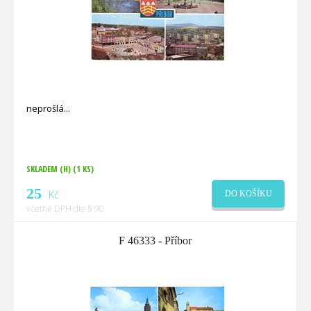
neprošlá
SKLADEM (H)
(1 KS)
25
Kč
DO KOŠÍKU
včetně DPH dle § 90
F 46333 - Příbor