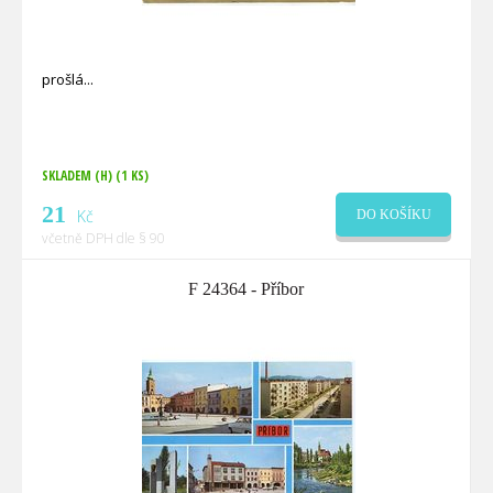
prošlá
SKLADEM (H)
(1 KS)
21
Kč
DO KOŠÍKU
včetně DPH dle § 90
F 24364 - Příbor