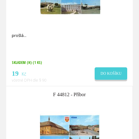
prošlá
SKLADEM (H)
(1 KS)
19
Kč
DO KOŠÍKU
včetně DPH dle § 90
F 44812 - Příbor