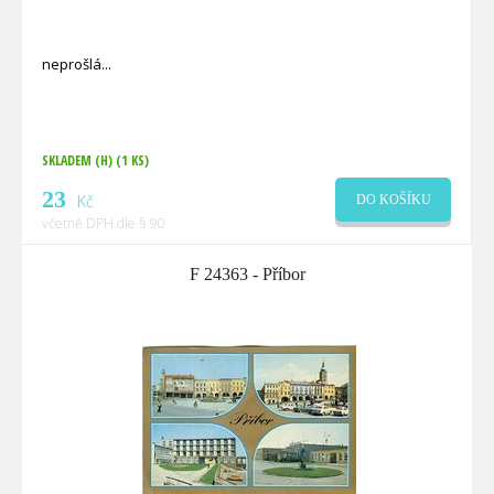
neprošlá
SKLADEM (H)
(1 KS)
23
Kč
DO KOŠÍKU
včetně DPH dle § 90
F 24363 - Příbor