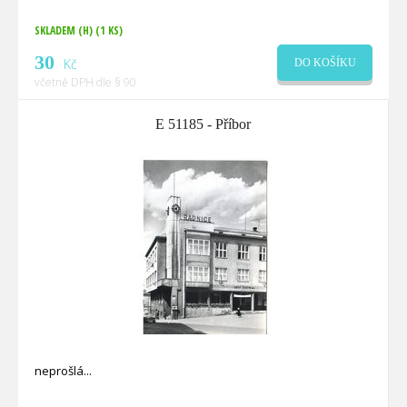
SKLADEM (H)
(1 KS)
30
Kč
DO KOŠÍKU
včetně DPH dle § 90
E 51185 - Příbor
neprošlá