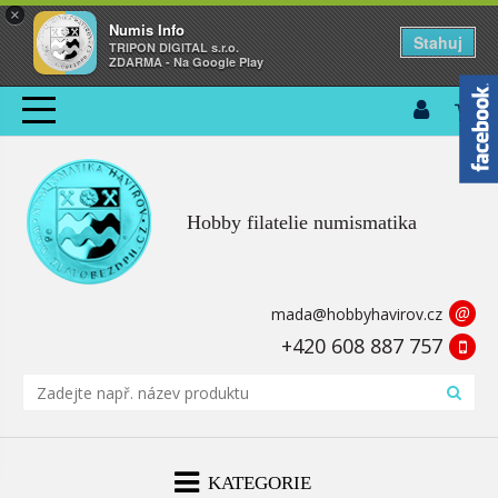
×
Numis Info
Stahuj
TRIPON DIGITAL s.r.o.
ZDARMA - Na Google Play
Hobby filatelie numismatika
@
mada@hobbyhavirov.cz
+420 608 887 757
KATEGORIE