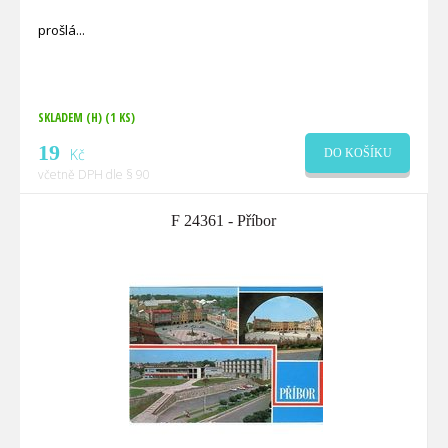
prošlá
SKLADEM (H)
(1 KS)
19
Kč
DO KOŠÍKU
včetně DPH dle § 90
F 24361 - Příbor