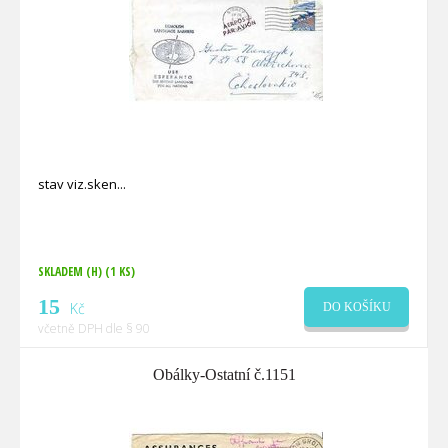
stav viz.sken
SKLADEM (H)
(1 KS)
15
Kč
DO KOŠÍKU
včetně DPH dle § 90
Obálky-Ostatní č.1151