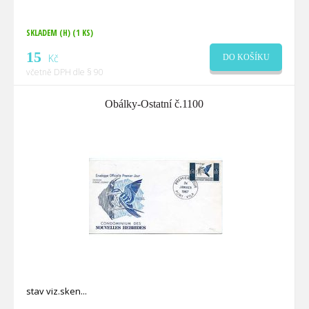
SKLADEM (H)
(1 KS)
15
Kč
DO KOŠÍKU
včetně DPH dle § 90
Obálky-Ostatní č.1100
stav viz.sken