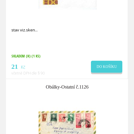
stav viz.sken
SKLADEM (H)
(1 KS)
21
Kč
DO KOŠÍKU
včetně DPH dle § 90
Obálky-Ostatní č.1126