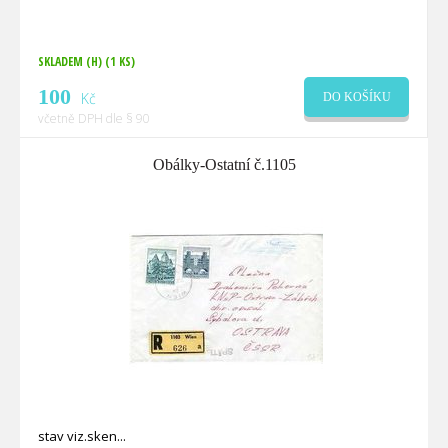
SKLADEM (H)
(1 KS)
100
Kč
DO KOŠÍKU
včetně DPH dle § 90
Obálky-Ostatní č.1105
stav viz.sken