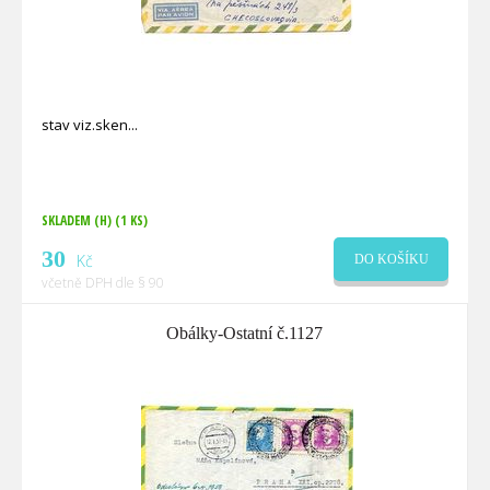
stav viz.sken
SKLADEM (H)
(1 KS)
30
Kč
DO KOŠÍKU
včetně DPH dle § 90
Obálky-Ostatní č.1127