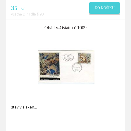
35
Kč
DO KOŠÍKU
včetně DPH dle § 90
Obálky-Ostatní č.1009
stav viz.sken