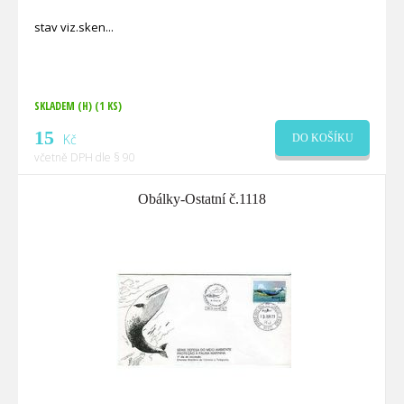
stav viz.sken
SKLADEM (H)
(1 KS)
15
Kč
DO KOŠÍKU
včetně DPH dle § 90
Obálky-Ostatní č.1118