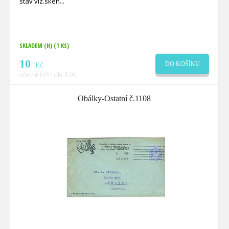
stav viz.sken
SKLADEM (H)
(1 KS)
10
Kč
DO KOŠÍKU
včetně DPH dle § 90
Obálky-Ostatní č.1108