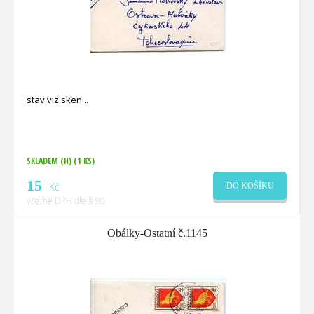
stav viz.sken
SKLADEM (H)
(1 KS)
15
Kč
DO KOŠÍKU
včetně DPH dle § 90
Obálky-Ostatní č.1145