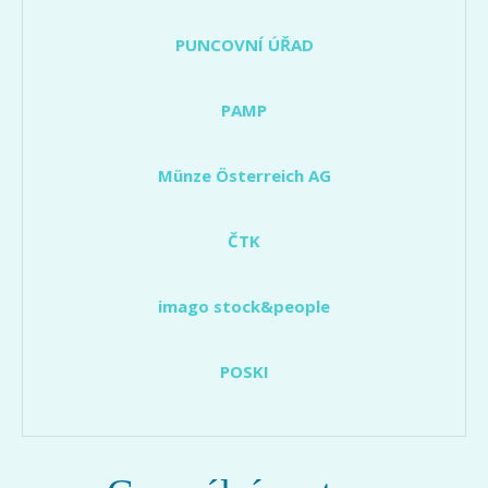
PUNCOVNÍ ÚŘAD
PAMP
Münze Österreich AG
ČTK
imago stock&people
POSKI