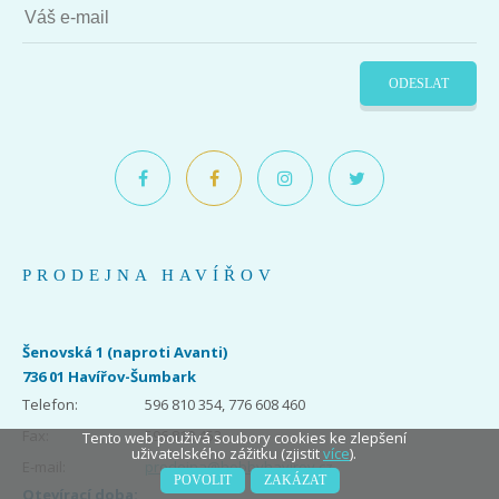
ODESLAT
PRODEJNA HAVÍŘOV
Šenovská 1 (naproti Avanti)
736 01 Havířov-Šumbark
Telefon:
596 810 354, 776 608 460
Fax:
596 810 453
Tento web použivá soubory cookies ke zlepšení
uživatelského zážitku (zjistit
více
).
E-mail:
prodejna@hobbyhavirov.cz
POVOLIT
ZAKÁZAT
Otevírací doba: