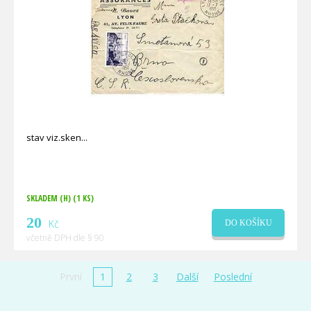
stav viz.sken
SKLADEM (H)
(1 KS)
20
Kč
DO KOŠÍKU
včetně DPH dle § 90
První
1
2
3
Další
Poslední