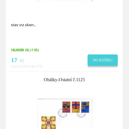
stav viz.sken
SKLADEM (H)
(1 KS)
17
Kč
DO KOŠÍKU
včetně DPH dle § 90
Obálky-Ostatní č.1125