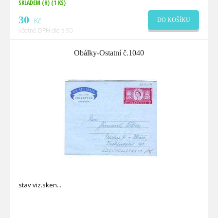
SKLADEM (H)
(1 KS)
30
Kč
DO KOŠÍKU
včetně DPH dle § 90
Obálky-Ostatní č.1040
stav viz.sken