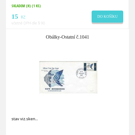
SKLADEM (H)
(1 KS)
15
Kč
DO KOŠÍKU
včetně DPH dle § 90
Obálky-Ostatní č.1041
stav viz.sken