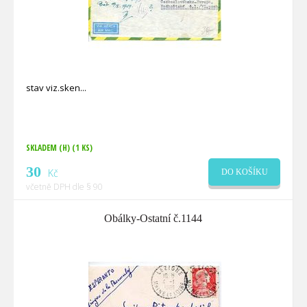
stav viz.sken
SKLADEM (H)
(1 KS)
30
Kč
DO KOŠÍKU
včetně DPH dle § 90
Obálky-Ostatní č.1144