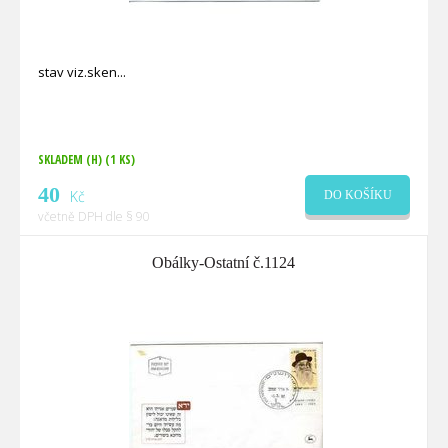
stav viz.sken
SKLADEM (H)
(1 KS)
40
Kč
DO KOŠÍKU
včetně DPH dle § 90
Obálky-Ostatní č.1124