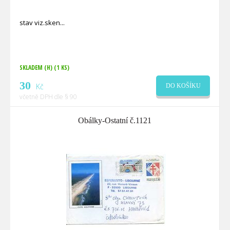
stav viz.sken
SKLADEM (H)
(1 KS)
30
Kč
DO KOŠÍKU
včetně DPH dle § 90
Obálky-Ostatní č.1121