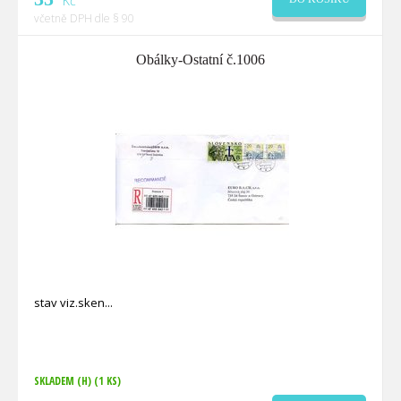
Kč
včetně DPH dle § 90
Obálky-Ostatní č.1006
stav viz.sken
SKLADEM (H)
(1 KS)