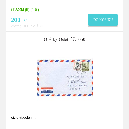
SKLADEM (H)
(1 KS)
200
Kč
DO KOŠÍKU
včetně DPH dle § 90
Obálky-Ostatní č.1050
stav viz.sken