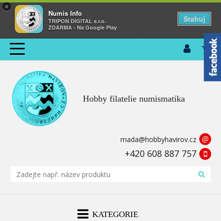
×
Numis Info
Stahuj
TRIPON DIGITAL s.r.o.
ZDARMA - Na Google Play
Hobby filatelie numismatika
@
mada@hobbyhavirov.cz
+420 608 887 757
KATEGORIE