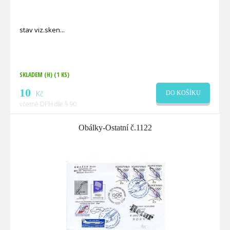
stav viz.sken
SKLADEM (H)
(1 KS)
10
Kč
DO KOŠÍKU
včetně DPH dle § 90
Obálky-Ostatní č.1122