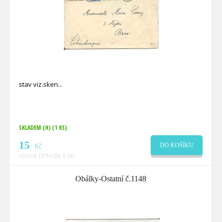
stav viz.sken
SKLADEM (H)
(1 KS)
15
Kč
DO KOŠÍKU
včetně DPH dle § 90
Obálky-Ostatní č.1148