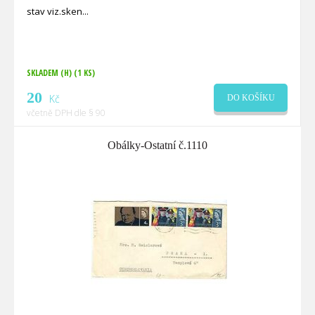
stav viz.sken
SKLADEM (H)
(1 KS)
20
Kč
DO KOŠÍKU
včetně DPH dle § 90
Obálky-Ostatní č.1110