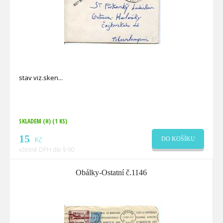
stav viz.sken
SKLADEM (H)
(1 KS)
15
Kč
DO KOŠÍKU
včetně DPH dle § 90
Obálky-Ostatní č.1146