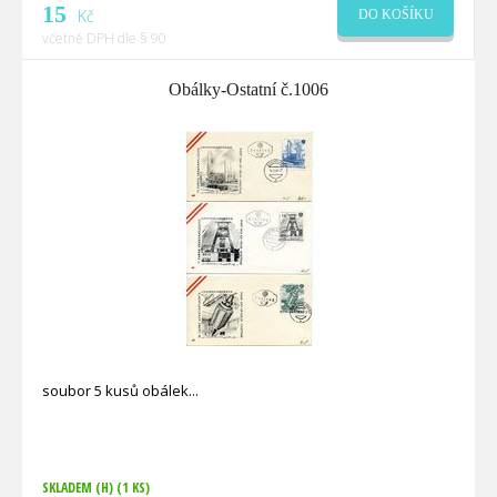
15
Kč
DO KOŠÍKU
včetně DPH dle § 90
Obálky-Ostatní č.1006
soubor 5 kusů obálek
SKLADEM (H)
(1 KS)