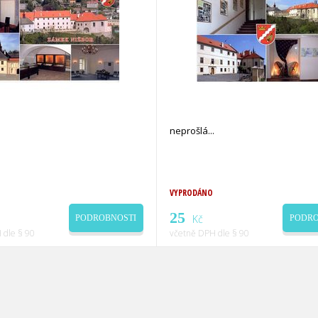
neprošlá
VYPRODÁNO
25
Kč
PODROBNOSTI
PODRO
 dle § 90
včetně DPH dle § 90