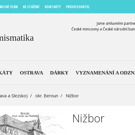
MISNÍ PLÁN
KE STAŽENÍ
KONTAKTY
PROVOZOVATEL
Jsme smluvními partne
České mincovny a České národní ban
mismatika
KÁTY
OSTRAVA
DÁRKY
VYZNAMENÁNÍ A ODZ
ava a Slezsko)
okr. Beroun
Nižbor
Nižbor