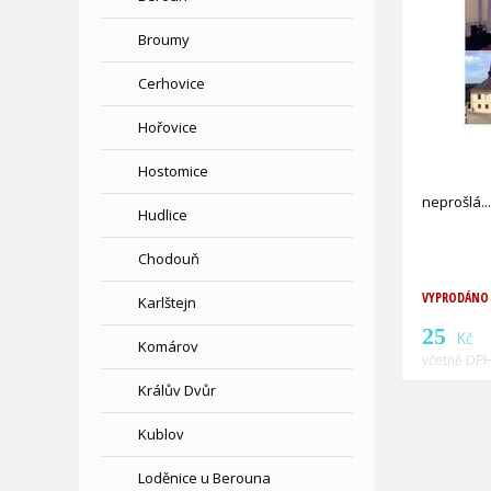
Broumy
Cerhovice
Hořovice
Hostomice
neprošlá
Hudlice
Chodouň
VYPRODÁNO
Karlštejn
25
Kč
Komárov
včetně DPH
Králův Dvůr
Kublov
Loděnice u Berouna