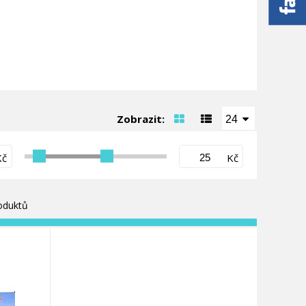
Zobrazit:
24
Kč
Kč
oduktů