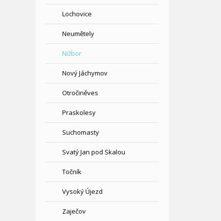
Lochovice
Neumětely
Nižbor
Nový Jáchymov
Otročiněves
Praskolesy
Suchomasty
Svatý Jan pod Skalou
Točník
Vysoký Újezd
Zaječov