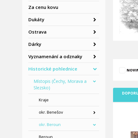
Za cenu kovu
Dukáty
Ostrava
Dárky
Vyznamenání a odznaky
Historické pohlednice
NOVI
Místopis (Čechy, Morava a
Slezsko)
DOPORU
Kraje
okr. Benešov
okr. Beroun
Beroun