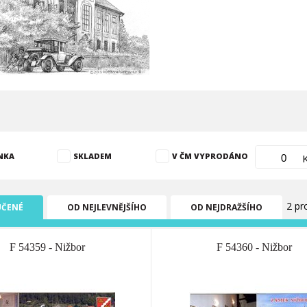
NKA
SKLADEM
V ČM VYPRODÁNO
2 pr
ČENÉ
OD NEJLEVNĚJŠÍHO
OD NEJDRAŽŠÍHO
F 54359 - Nižbor
F 54360 - Nižbor