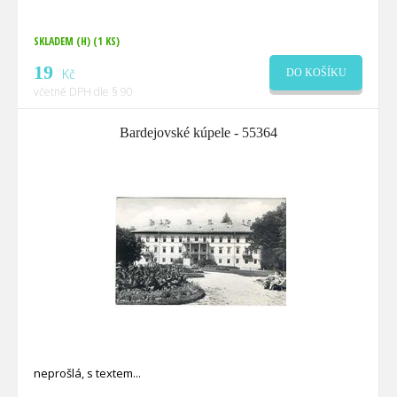
SKLADEM (H)
(1 KS)
19
Kč
DO KOŠÍKU
včetně DPH dle § 90
Bardejovské kúpele - 55364
neprošlá, s textem