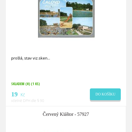
prošlá, stav viz.sken
SKLADEM (H)
(1 KS)
19
Kč
DO KOŠÍKU
včetně DPH dle § 90
Červený Kláštor - 57927