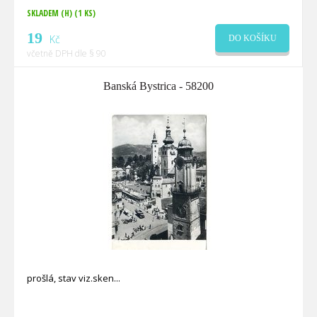
SKLADEM (H)
(1 KS)
19
Kč
DO KOŠÍKU
včetně DPH dle § 90
Banská Bystrica - 58200
prošlá, stav viz.sken