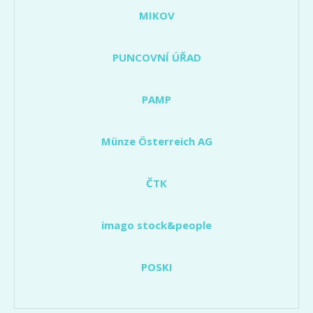
MIKOV
PUNCOVNÍ ÚŘAD
PAMP
Münze Österreich AG
ČTK
imago stock&people
POSKI