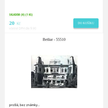
SKLADEM (H)
(1 KS)
20
Kč
DO KOŠÍKU
včetně DPH dle § 90
Betliar - 55510
prošlá, bez známky