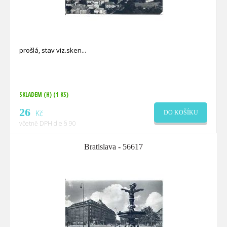
prošlá, stav viz.sken
SKLADEM (H)
(1 KS)
26
Kč
DO KOŠÍKU
včetně DPH dle § 90
Bratislava - 56617