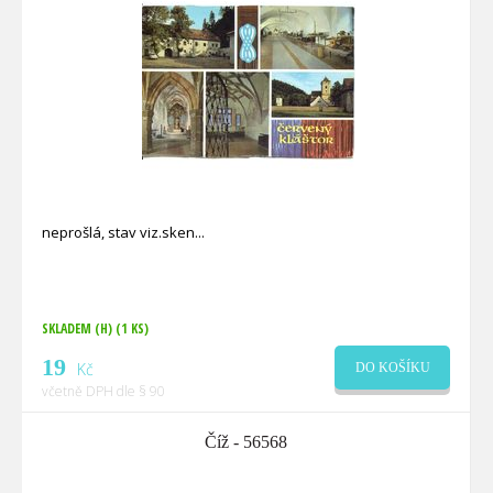
neprošlá, stav viz.sken
SKLADEM (H)
(1 KS)
19
Kč
DO KOŠÍKU
včetně DPH dle § 90
Číž - 56568