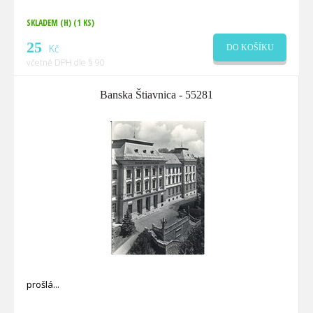
SKLADEM (H)
(1 KS)
25
Kč
DO KOŠÍKU
včetně DPH dle § 90
Banska Štiavnica - 55281
prošlá