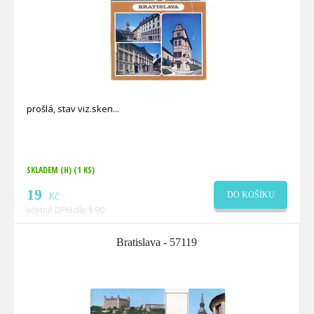
prošlá, stav viz.sken
SKLADEM (H)
(1 KS)
19
Kč
DO KOŠÍKU
včetně DPH dle § 90
Bratislava - 57119