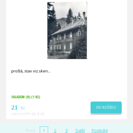
prošlá, stav viz.sken
SKLADEM (H)
(1 KS)
21
Kč
DO KOŠÍKU
včetně DPH dle § 90
První
1
2
3
Další
Poslední