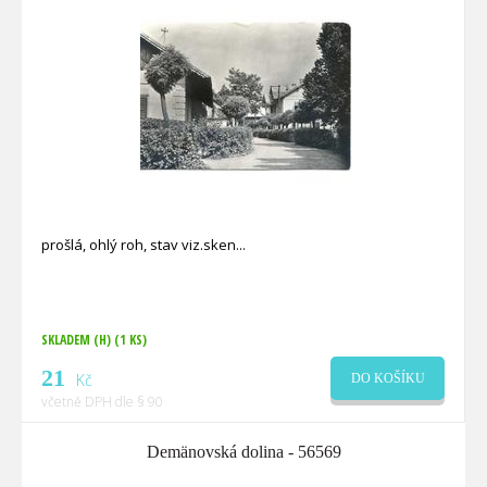
prošlá, ohlý roh, stav viz.sken
SKLADEM (H)
(1 KS)
21
Kč
DO KOŠÍKU
včetně DPH dle § 90
Demänovská dolina - 56569