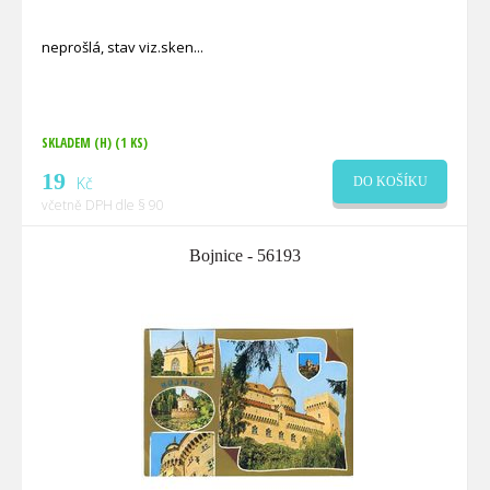
neprošlá, stav viz.sken
SKLADEM (H)
(1 KS)
19
Kč
DO KOŠÍKU
včetně DPH dle § 90
Bojnice - 56193