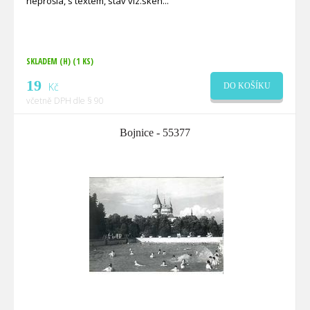
neprošlá, s textem, stav viz.sken
SKLADEM (H)
(1 KS)
19
Kč
DO KOŠÍKU
včetně DPH dle § 90
Bojnice - 55377