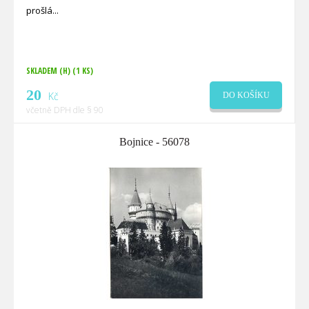
prošlá
SKLADEM (H)
(1 KS)
20
Kč
DO KOŠÍKU
včetně DPH dle § 90
Bojnice - 56078