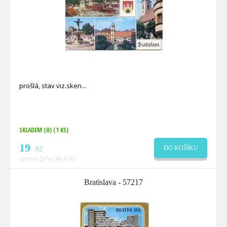
prošlá, stav viz.sken
SKLADEM (H)
(1 KS)
19
Kč
DO KOŠÍKU
včetně DPH dle § 90
Bratislava - 57217