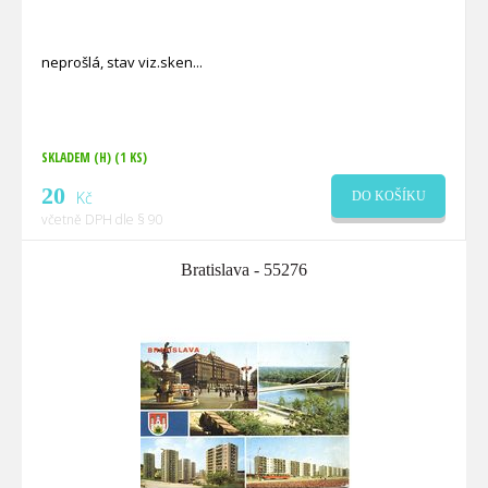
neprošlá, stav viz.sken
SKLADEM (H)
(1 KS)
20
Kč
DO KOŠÍKU
včetně DPH dle § 90
Bratislava - 55276