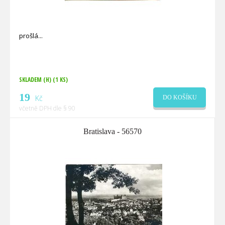
prošlá
SKLADEM (H)
(1 KS)
19
Kč
DO KOŠÍKU
včetně DPH dle § 90
Bratislava - 56570