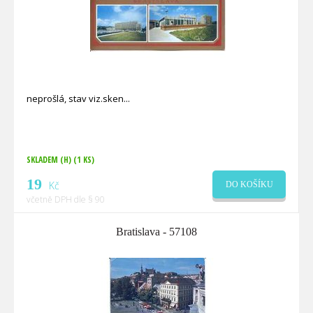
neprošlá, stav viz.sken
SKLADEM (H)
(1 KS)
19
Kč
DO KOŠÍKU
včetně DPH dle § 90
Bratislava - 57108