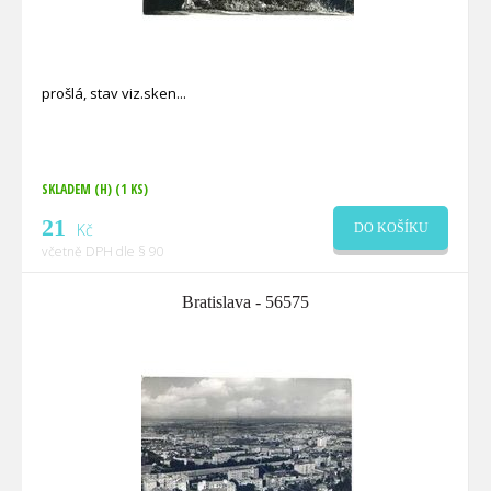
prošlá, stav viz.sken
SKLADEM (H)
(1 KS)
21
Kč
DO KOŠÍKU
včetně DPH dle § 90
Bratislava - 56575