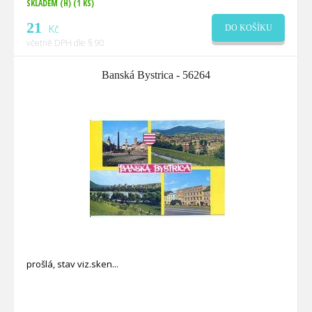
SKLADEM (H)
(1 KS)
21
Kč
DO KOŠÍKU
včetně DPH dle § 90
Banská Bystrica - 56264
prošlá, stav viz.sken