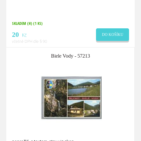
SKLADEM (H)
(1 KS)
20
Kč
DO KOŠÍKU
včetně DPH dle § 90
Biele Vody - 57213