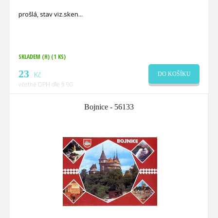
prošlá, stav viz.sken
SKLADEM (H)
(1 KS)
23
Kč
DO KOŠÍKU
včetně DPH dle § 90
Bojnice - 56133