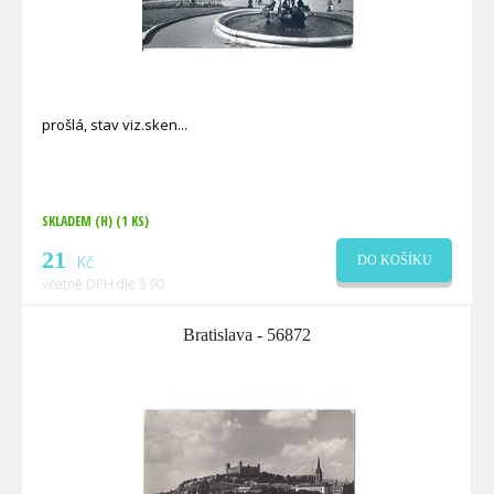
prošlá, stav viz.sken
SKLADEM (H)
(1 KS)
21
Kč
DO KOŠÍKU
včetně DPH dle § 90
Bratislava - 56872