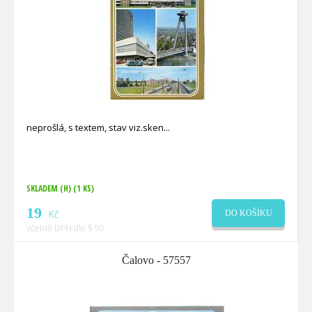
neprošlá, s textem, stav viz.sken
SKLADEM (H)
(1 KS)
19
Kč
DO KOŠÍKU
včetně DPH dle § 90
Čalovo - 57557