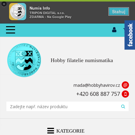
×
Numis Info
Stahuj
TRIPON DIGITAL s.r.o.
ZDARMA - Na Google Play
Hobby filatelie numismatika
@
mada@hobbyhavirov.cz
+420 608 887 757
KATEGORIE