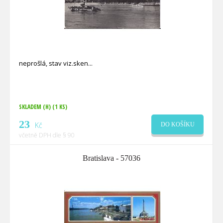
neprošlá, stav viz.sken
SKLADEM (H)
(1 KS)
23
Kč
DO KOŠÍKU
včetně DPH dle § 90
Bratislava - 57036