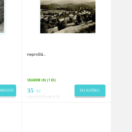
neprošlá
SKLADEM (H)
(1 KS)
35
Kč
DO KOŠÍKU
BNOSTI
včetně DPH dle § 90