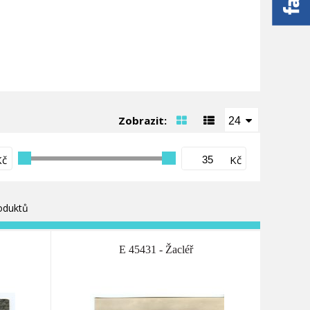
Zobrazit:
24
Kč
Kč
oduktů
E 45431 - Žacléř