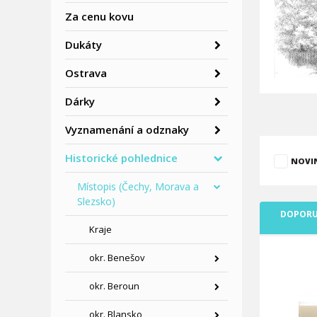
Za cenu kovu
Dukáty
Ostrava
Dárky
Vyznamenání a odznaky
Historické pohlednice
NOVI
Místopis (Čechy, Morava a
Slezsko)
DOPORU
Kraje
okr. Benešov
okr. Beroun
okr. Blansko