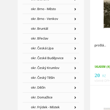
okr. Brno - Město
okr. Brno - Venkov
okr. Bruntál
okr. Břeclav
prošlá
okr. Česká Lípa
okr. České Budějovice
SKLADEM (H
okr. Český Krumlov
20
Kč
okr. Český Těšín
včetně DPH
okr. Děčín
okr. Domažlice
okr. Frýdek - Místek