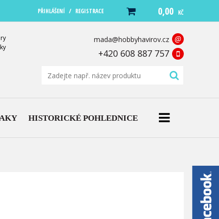
0,00
/
PŘIHLÁŠENÍ
REGISTRACE
KČ
ry
@
mada@hobbyhavirov.cz
ky
+420 608 887 757
NAKY
HISTORICKÉ POHLEDNICE