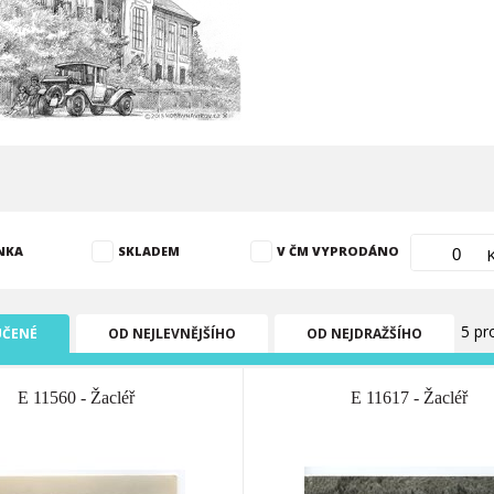
NKA
SKLADEM
V ČM VYPRODÁNO
5 pr
ČENÉ
OD NEJLEVNĚJŠÍHO
OD NEJDRAŽŠÍHO
E 11560 - Žacléř
E 11617 - Žacléř