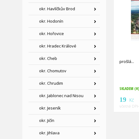
okr. Havlíčkův Brod
okr. Hodonín
okr. Hořovice
okr. Hradec Králové
okr. Cheb
prošlá
okr. Chomutov
okr. Chrudim
SKLADEM (H
okr. Jablonec nad Nisou
19
Kč
včetně DPH
okr. Jeseník
okr. Jičín
okr. Jihlava