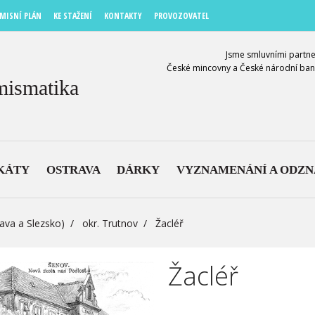
MISNÍ PLÁN
KE STAŽENÍ
KONTAKTY
PROVOZOVATEL
Jsme smluvními partne
České mincovny a České národní ban
mismatika
KÁTY
OSTRAVA
DÁRKY
VYZNAMENÁNÍ A ODZ
ava a Slezsko)
okr. Trutnov
Žacléř
Žacléř