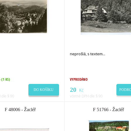
neprošlá, s textem
)
(1 KS)
VYPRODÁNO
20
Kč
DO KOŠÍKU
PODRO
 dle § 90
včetně DPH dle § 90
F 48006 - Žacléř
F 51766 - Žacléř