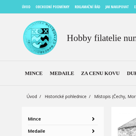
ÚVOD
OBCHODNÍ PODMÍNKY
REKLAMAČNÍ ŘÁD
JAK NAKUPOVAT
E
Hobby filatelie nu
MINCE
MEDAILE
ZA CENU KOVU
DU
Úvod
Historické pohlednice
Místopis (Čechy, Mor
Mince
Medaile