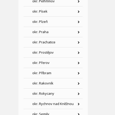
okr. Pelhřimov
okr. Písek
okr. Plzeň
okr. Praha
okr. Prachatice
okr. Prostějov
okr. Přerov
okr. Příbram
okr. Rakovník
okr. Rokycany
okr. Rychnov nad Kněžnou
okr. Semily