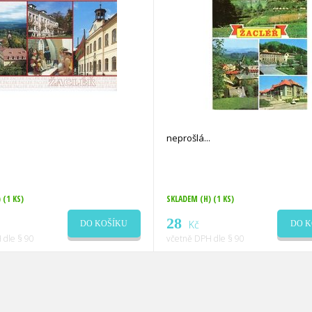
neprošlá
)
(1 KS)
SKLADEM (H)
(1 KS)
28
Kč
DO KOŠÍKU
DO K
 dle § 90
včetně DPH dle § 90