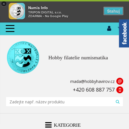
×
Numis Info
Stahuj
TRIPON DIGITAL s.r.o.
ZDARMA - Na Google Play
Hobby filatelie numismatika
@
mada@hobbyhavirov.cz
+420 608 887 757
KATEGORIE