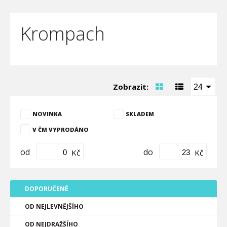
Krompach
Zobrazit:
24
NOVINKA
SKLADEM
V ČM VYPRODÁNO
od
do
Kč
Kč
DOPORUČENÉ
OD NEJLEVNĚJŠÍHO
OD NEJDRAŽŠÍHO