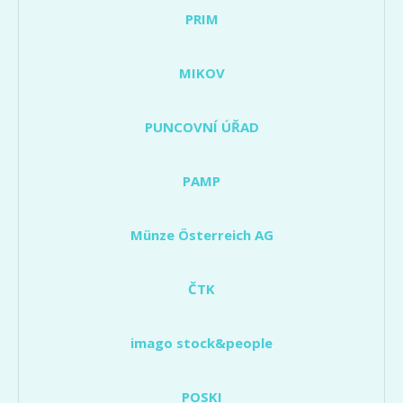
PRIM
MIKOV
PUNCOVNÍ ÚŘAD
PAMP
Münze Österreich AG
ČTK
imago stock&people
POSKI