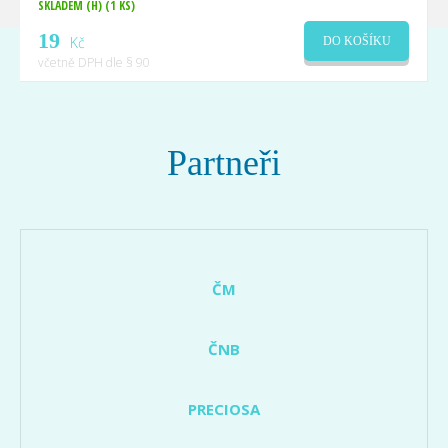
SKLADEM (H)
(1 KS)
19
Kč
DO KOŠÍKU
včetně DPH dle § 90
Partneři
ČM
ČNB
PRECIOSA