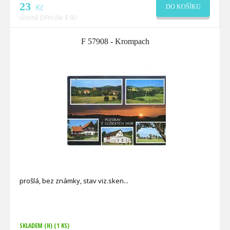
23
Kč
DO KOŠÍKU
včetně DPH dle § 90
F 57908 - Krompach
prošlá, bez známky, stav viz.sken
SKLADEM (H)
(1 KS)