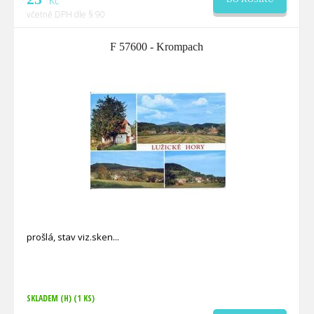
Kč
včetně DPH dle § 90
F 57600 - Krompach
prošlá, stav viz.sken
SKLADEM (H)
(1 KS)