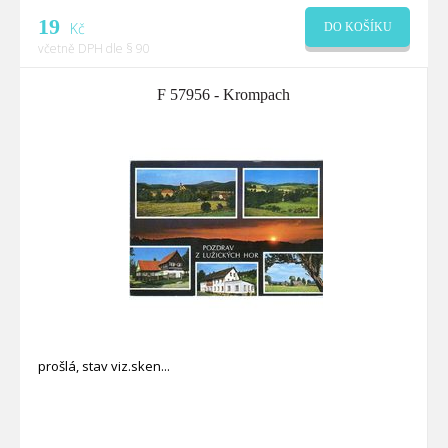
19
Kč
DO KOŠÍKU
včetně DPH dle § 90
F 57956 - Krompach
prošlá, stav viz.sken