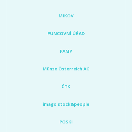
MIKOV
PUNCOVNÍ ÚŘAD
PAMP
Münze Österreich AG
ČTK
imago stock&people
POSKI