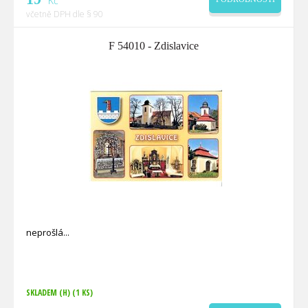
Kč
včetně DPH dle § 90
F 54010 - Zdislavice
neprošlá
SKLADEM (H)
(1 KS)