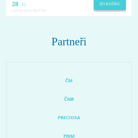
28
Kč
DO KOŠÍKU
včetně DPH dle § 90
Partneři
ČM
ČNB
PRECIOSA
PRIM