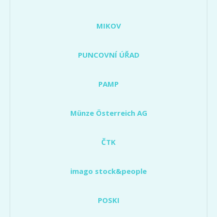
MIKOV
PUNCOVNÍ ÚŘAD
PAMP
Münze Österreich AG
ČTK
imago stock&people
POSKI