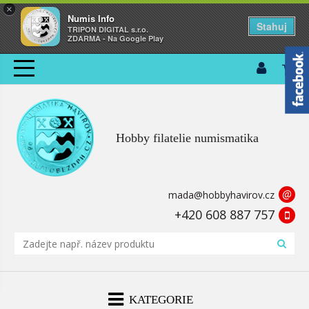
×
Numis Info
Stahuj
TRIPON DIGITAL s.r.o.
ZDARMA - Na Google Play
Hobby filatelie numismatika
@
mada@hobbyhavirov.cz
+420 608 887 757
KATEGORIE