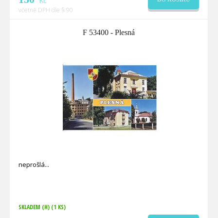
Kč
včetně DPH dle § 90
F 53400 - Plesná
neprošlá
SKLADEM (H)
(1 KS)