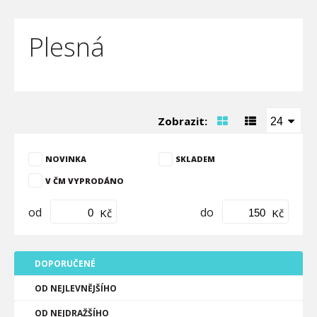
Plesná
Zobrazit:
24
NOVINKA
SKLADEM
V ČM VYPRODÁNO
od
do
Kč
Kč
DOPORUČENÉ
OD NEJLEVNĚJŠÍHO
OD NEJDRAŽŠÍHO