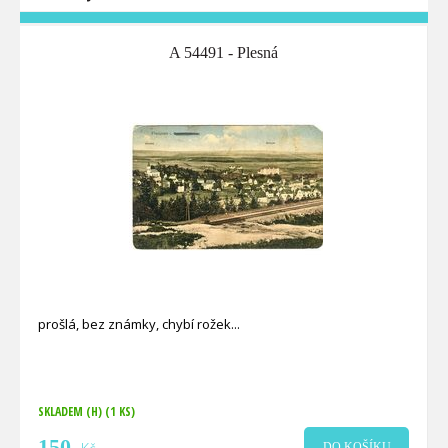
A 54491 - Plesná
prošlá, bez známky, chybí rožek
SKLADEM (H)
(1 KS)
150
DO KOŠÍKU