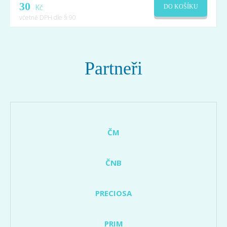
30
Kč
DO KOŠÍKU
včetně DPH dle § 90
Partneři
ČM
ČNB
PRECIOSA
PRIM