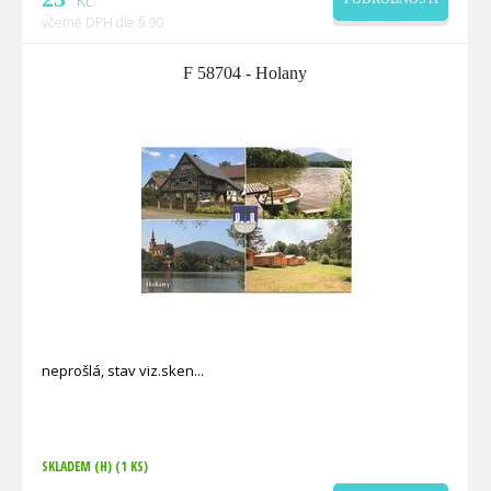
Kč
včetně DPH dle § 90
F 58704 - Holany
neprošlá, stav viz.sken
SKLADEM (H)
(1 KS)