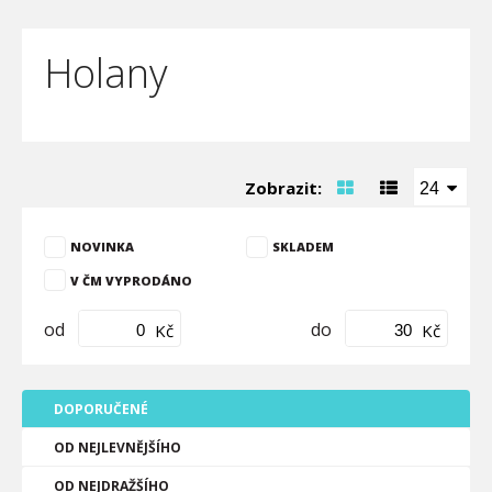
Holany
Zobrazit:
24
NOVINKA
SKLADEM
V ČM VYPRODÁNO
od
do
Kč
Kč
DOPORUČENÉ
OD NEJLEVNĚJŠÍHO
OD NEJDRAŽŠÍHO