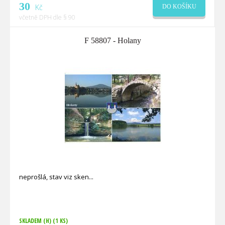
30
Kč
DO KOŠÍKU
včetně DPH dle § 90
F 58807 - Holany
neprošlá, stav viz sken
SKLADEM (H)
(1 KS)