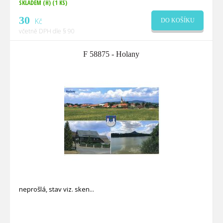
SKLADEM (H)
(1 KS)
30
Kč
DO KOŠÍKU
včetně DPH dle § 90
F 58875 - Holany
neprošlá, stav viz. sken