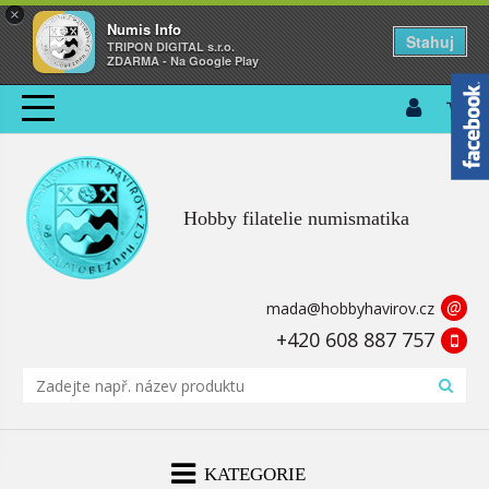
×
Numis Info
Stahuj
TRIPON DIGITAL s.r.o.
ZDARMA - Na Google Play
Hobby filatelie numismatika
@
mada@hobbyhavirov.cz
+420 608 887 757
KATEGORIE