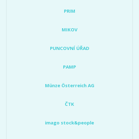
PRIM
MIKOV
PUNCOVNÍ ÚŘAD
PAMP
Münze Österreich AG
ČTK
imago stock&people