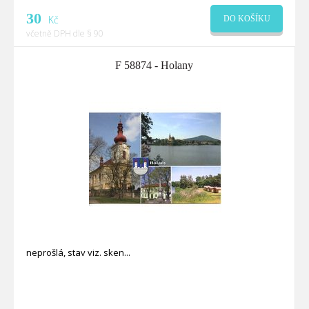
30
Kč
DO KOŠÍKU
včetně DPH dle § 90
F 58874 - Holany
neprošlá, stav viz. sken