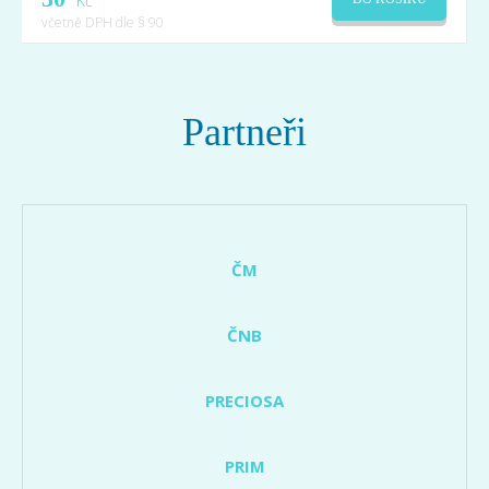
Kč
včetně DPH dle § 90
Partneři
ČM
ČNB
PRECIOSA
PRIM