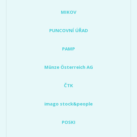
MIKOV
PUNCOVNÍ ÚŘAD
PAMP
Münze Österreich AG
ČTK
imago stock&people
POSKI