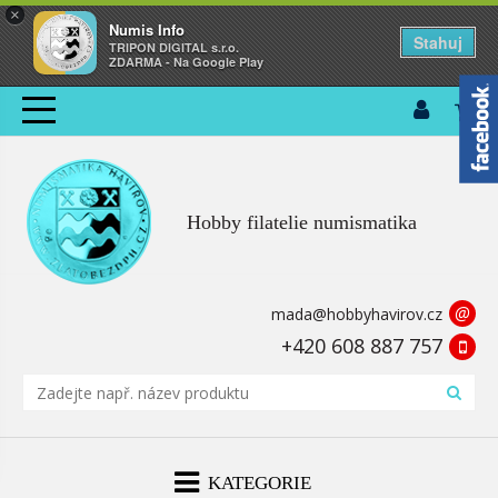
×
Numis Info
Stahuj
TRIPON DIGITAL s.r.o.
ZDARMA - Na Google Play
Hobby filatelie numismatika
@
mada@hobbyhavirov.cz
+420 608 887 757
KATEGORIE