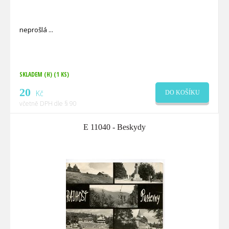
neprošlá
SKLADEM (H)
(1 KS)
20
Kč
DO KOŠÍKU
včetně DPH dle § 90
E 11040 - Beskydy