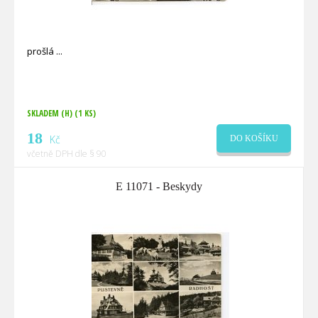
prošlá
SKLADEM (H)
(1 KS)
18
Kč
DO KOŠÍKU
včetně DPH dle § 90
E 11071 - Beskydy