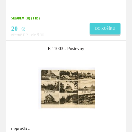
SKLADEM (H)
(1 KS)
20
Kč
DO KOŠÍKU
včetně DPH dle § 90
E 11003 - Pustevny
neprošlá