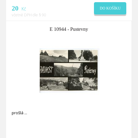
20
Kč
DO KOŠÍKU
včetně DPH dle § 90
E 10944 - Pustevny
prošlá