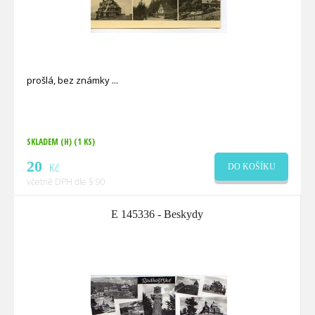
prošlá, bez známky
SKLADEM (H)
(1 KS)
20
Kč
DO KOŠÍKU
včetně DPH dle § 90
E 145336 - Beskydy