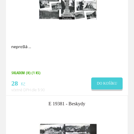
neprošlá
SKLADEM (H)
(1 KS)
28
Kč
DO KOŠÍKU
včetně DPH dle § 90
E 19381 - Beskydy