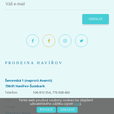
ODESLAT
PRODEJNA HAVÍŘOV
Šenovská 1 (naproti Avanti)
736 01 Havířov-Šumbark
Telefon:
596 810 354, 776 608 460
Fax:
596 810 453
Tento web použivá soubory cookies ke zlepšení
uživatelského zážitku (zjistit
více
).
E-mail:
prodejna@hobbyhavirov.cz
POVOLIT
ZAKÁZAT
Otevírací doba: