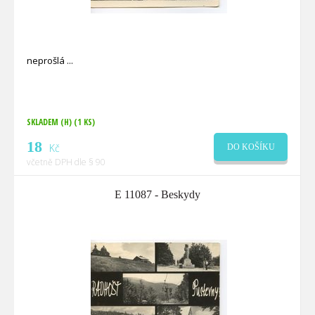
neprošlá
SKLADEM (H)
(1 KS)
18
Kč
DO KOŠÍKU
včetně DPH dle § 90
E 11087 - Beskydy