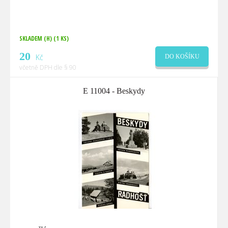
SKLADEM (H)
(1 KS)
20
Kč
DO KOŠÍKU
včetně DPH dle § 90
E 11004 - Beskydy