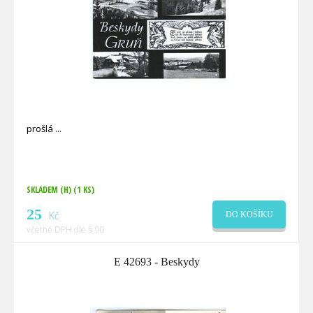
prošlá
SKLADEM (H)
(1 KS)
25
Kč
DO KOŠÍKU
včetně DPH dle § 90
E 42693 - Beskydy