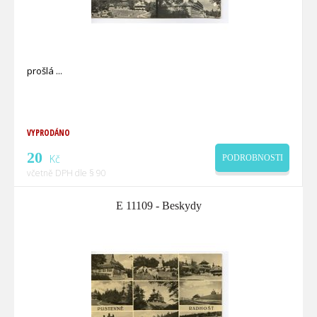
prošlá
VYPRODÁNO
20
Kč
PODROBNOSTI
včetně DPH dle § 90
E 11109 - Beskydy