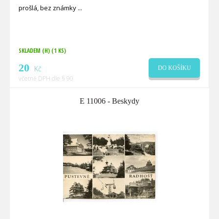
prošlá, bez známky
SKLADEM (H)
(1 KS)
20
Kč
DO KOŠÍKU
včetně DPH dle § 90
E 11006 - Beskydy