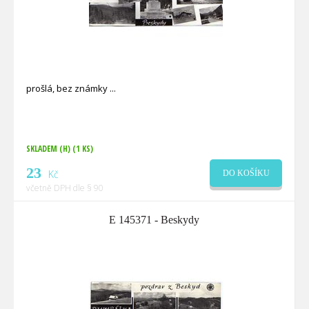
prošlá, bez známky
SKLADEM (H)
(1 KS)
23
Kč
DO KOŠÍKU
včetně DPH dle § 90
E 145371 - Beskydy