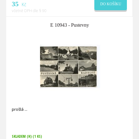
35
Kč
DO KOŠÍKU
včetně DPH dle § 90
E 10943 - Pustevny
prošlá
SKLADEM (H)
(1 KS)