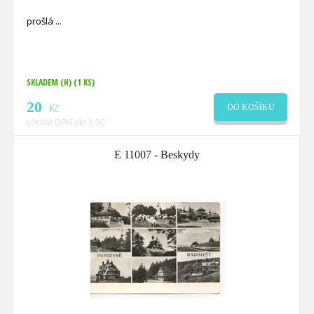
prošlá
SKLADEM (H)
(1 KS)
20
Kč
DO KOŠÍKU
včetně DPH dle § 90
E 11007 - Beskydy