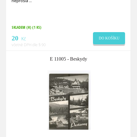
neprošlá
SKLADEM (H)
(1 KS)
20
Kč
DO KOŠÍKU
včetně DPH dle § 90
E 11005 - Beskydy