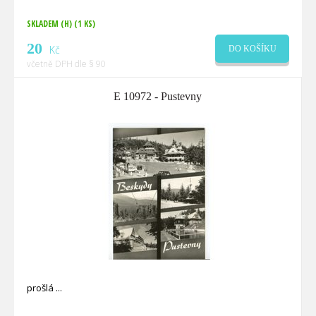
SKLADEM (H)
(1 KS)
20
Kč
DO KOŠÍKU
včetně DPH dle § 90
E 10972 - Pustevny
prošlá