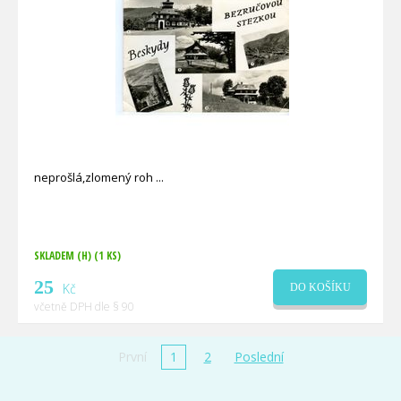
neprošlá,zlomený roh
SKLADEM (H)
(1 KS)
25
Kč
DO KOŠÍKU
včetně DPH dle § 90
První
1
2
Poslední