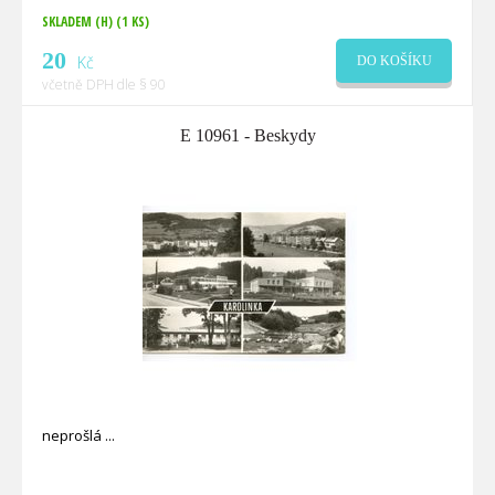
SKLADEM (H)
(1 KS)
20
Kč
DO KOŠÍKU
včetně DPH dle § 90
E 10961 - Beskydy
neprošlá