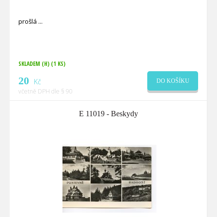
prošlá
SKLADEM (H)
(1 KS)
20
Kč
DO KOŠÍKU
včetně DPH dle § 90
E 11019 - Beskydy