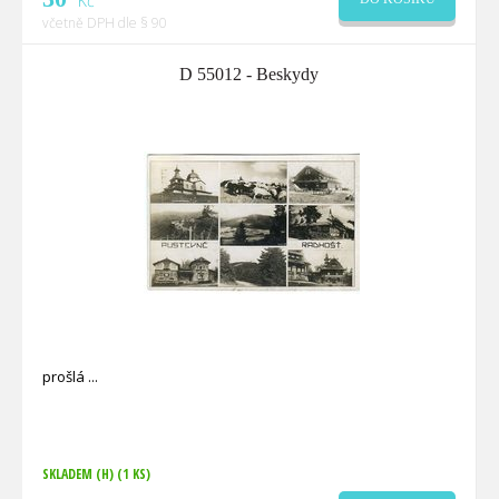
Kč
včetně DPH dle § 90
D 55012 - Beskydy
prošlá
SKLADEM (H)
(1 KS)