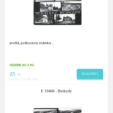
prošlá, poškozená známka
SKLADEM (H)
(1 KS)
25
Kč
DO KOŠÍKU
včetně DPH dle § 90
E 19468 - Beskydy