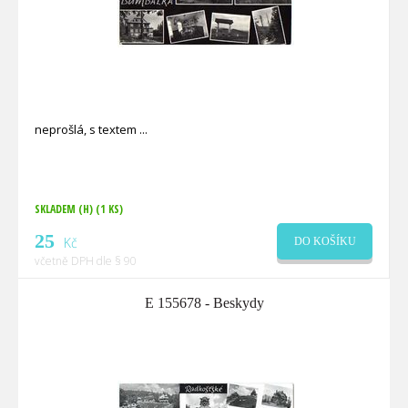
neprošlá, s textem
SKLADEM (H)
(1 KS)
25
Kč
DO KOŠÍKU
včetně DPH dle § 90
E 155678 - Beskydy