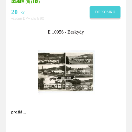
SKLADEM (H)
(1 KS)
20
Kč
DO KOŠÍKU
včetně DPH dle § 90
E 10956 - Beskydy
prošlá