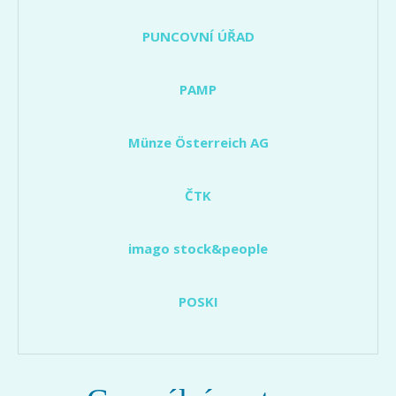
PUNCOVNÍ ÚŘAD
PAMP
Münze Österreich AG
ČTK
imago stock&people
POSKI