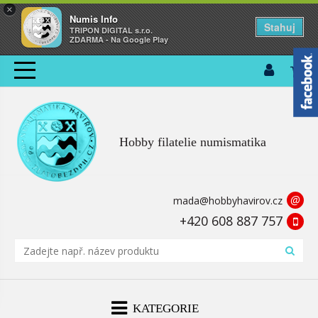
×
Numis Info
Stahuj
TRIPON DIGITAL s.r.o.
ZDARMA - Na Google Play
Hobby filatelie numismatika
@
mada@hobbyhavirov.cz
+420 608 887 757
KATEGORIE