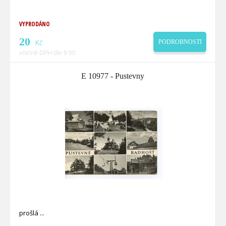
VYPRODÁNO
20
Kč
PODROBNOSTI
včetně DPH dle § 90
E 10977 - Pustevny
prošlá