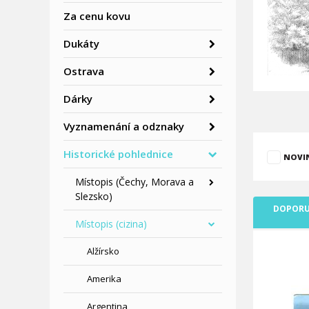
Za cenu kovu
Dukáty
Ostrava
Dárky
Vyznamenání a odznaky
Historické pohlednice
NOVI
Místopis (Čechy, Morava a
Slezsko)
DOPORU
Místopis (cizina)
Alžírsko
Amerika
Argentina