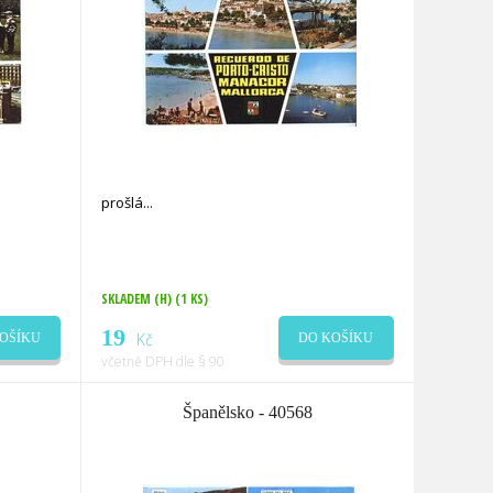
prošlá
SKLADEM (H)
(1 KS)
19
Kč
OŠÍKU
DO KOŠÍKU
včetně DPH dle § 90
Španělsko - 40568