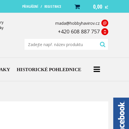
0,00
/
PŘIHLÁŠENÍ
REGISTRACE
KČ
ry
@
mada@hobbyhavirov.cz
ky
+420 608 887 757
NAKY
HISTORICKÉ POHLEDNICE