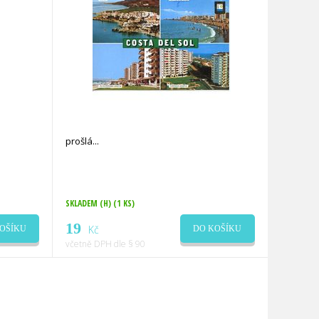
prošlá
SKLADEM (H)
(1 KS)
19
Kč
OŠÍKU
DO KOŠÍKU
včetně DPH dle § 90