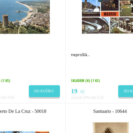
neprošlá
)
(1 KS)
SKLADEM (H)
(1 KS)
19
Kč
DO KOŠÍKU
DO K
 dle § 90
včetně DPH dle § 90
erto De La Cruz - 50018
Santuario - 10644