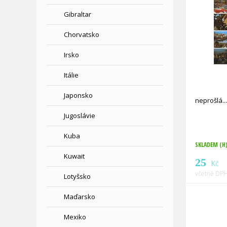
Gibraltar
Chorvatsko
Irsko
Itálie
Japonsko
neprošlá
Jugoslávie
Kuba
SKLADEM (H
Kuwait
25
Kč
včetně DPH
Lotyšsko
Maďarsko
Mexiko