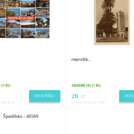
neprošlá
)
(1 KS)
SKLADEM (H)
(1 KS)
20
Kč
DO KOŠÍKU
DO K
 dle § 90
včetně DPH dle § 90
Španělsko - 40569