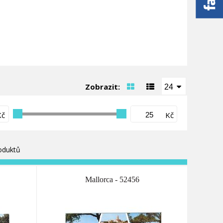
Zobrazit:
24
Kč
Kč
oduktů
Mallorca - 52456