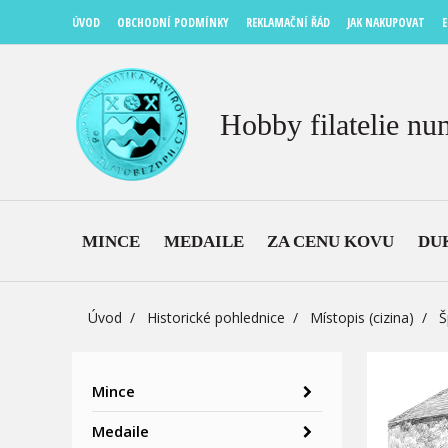
ÚVOD
OBCHODNÍ PODMÍNKY
REKLAMAČNÍ ŘÁD
JAK NAKUPOVAT
E
Hobby filatelie nu
MINCE
MEDAILE
ZA CENU KOVU
DU
Úvod
Historické pohlednice
Místopis (cizina)
Š
Mince
Medaile