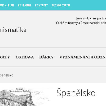
MISNÍ PLÁN
KE STAŽENÍ
KONTAKTY
PROVOZOVATEL
Jsme smluvními partne
České mincovny a České národní ban
mismatika
KÁTY
OSTRAVA
DÁRKY
VYZNAMENÁNÍ A ODZ
panělsko
Španělsko