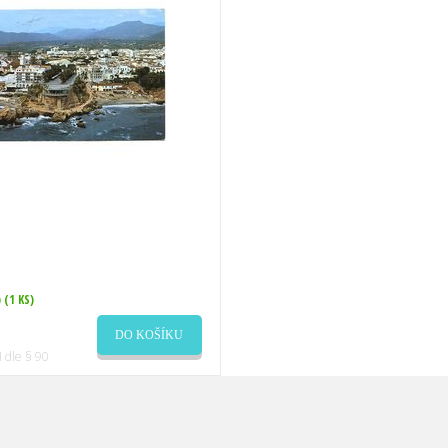
)
(1 KS)
DO KOŠÍKU
 dle § 90