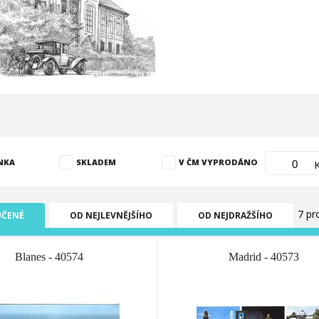
NKA
SKLADEM
V ČM VYPRODÁNO
7 pr
ČENÉ
OD NEJLEVNĚJŠÍHO
OD NEJDRAŽŠÍHO
Blanes - 40574
Madrid - 40573