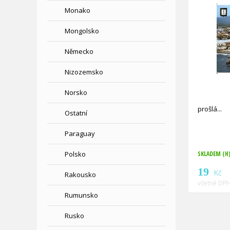
Monako
Mongolsko
Německo
Nizozemsko
Norsko
prošlá
Ostatní
Paraguay
Polsko
SKLADEM (H
19
Kč
Rakousko
včetně DPH
Rumunsko
Rusko