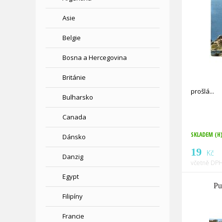
Asie
Belgie
Bosna a Hercegovina
Británie
prošlá
Bulharsko
Canada
SKLADEM (H
Dánsko
19
Kč
Danzig
včetně DPH
Egypt
Pu
Filipíny
Francie