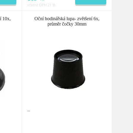
včetně DPH 21 %
í 10x,
Oční hodinářská lupa- zvětšení 6x,
průměr čočky 30mm