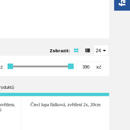
Zobrazit:
24
Kč
Kč
roduktů
světlem,
Čtecí lupa řádková, zvětšení 2x, 20cm
5