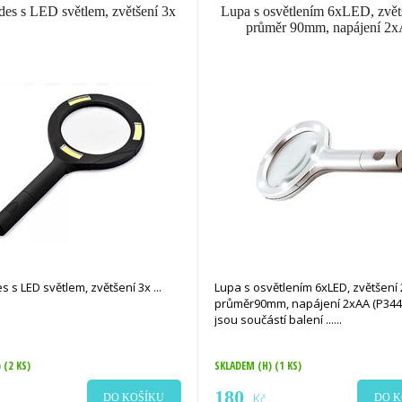
es s LED světlem, zvětšení 3x
Lupa s osvětlením 6xLED, zvět
průměr 90mm, napájení 2
s s LED světlem, zvětšení 3x
Lupa s osvětlením 6xLED, zvětšení 
průměr90mm, napájení 2xAA (P344)
jsou součástí balení ...
)
(2 KS)
SKLADEM (H)
(1 KS)
180
Kč
DO KOŠÍKU
DO K