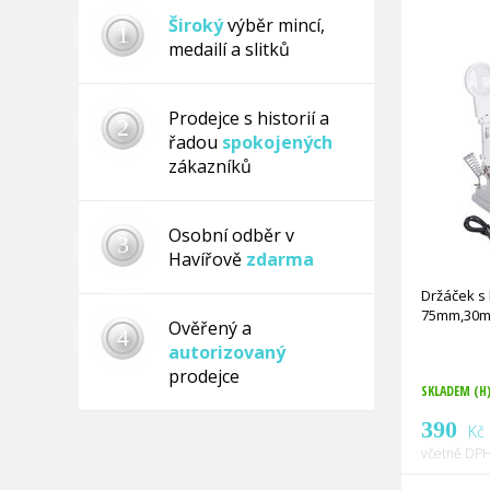
Široký
výběr mincí,
1
medailí a slitků
Prodejce s historií a
2
řadou
spokojených
zákazníků
Osobní odběr v
3
Havířově
zdarma
Držáček s 
75mm,30mm
Ověřený a
4
autorizovaný
prodejce
SKLADEM (H
390
Kč
včetně DPH