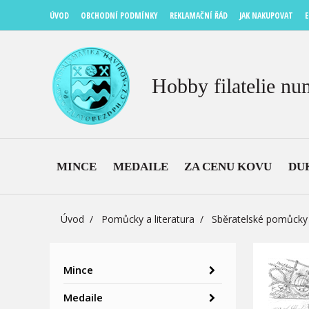
ÚVOD
OBCHODNÍ PODMÍNKY
REKLAMAČNÍ ŘÁD
JAK NAKUPOVAT
E
Hobby filatelie nu
MINCE
MEDAILE
ZA CENU KOVU
DU
Úvod
Pomůcky a literatura
Sběratelské pomůcky
Mince
Medaile