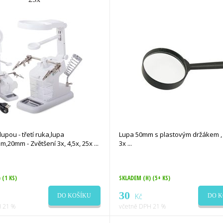
lupou - třetí ruka,lupa
Lupa 50mm s plastovým držákem , 
,20mm - Zvětšení 3x, 4,5x, 25x
3x
)
(1 KS)
SKLADEM (H)
(5+ KS)
30
Kč
DO KOŠÍKU
DO K
 21 %
včetně DPH 21 %