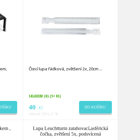
lem,
Čtecí lupa řádková, zvětšení 2x, 20cm
SKLADEM (H)
(5+ KS)
40
Kč
OŠÍKU
DO KOŠÍKU
včetně DPH 21 %
kem ,
Lupa Leuchtturm zatahovací,asférická
čočka, zvětšení 5x, podsvícená