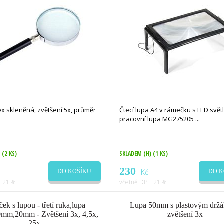
x skleněná, zvětšení 5x, průměr
Čtecí lupa A4 v rámečku s LED svět
pracovní lupa MG275205
)
(2 KS)
SKLADEM (H)
(1 KS)
230
Kč
DO KOŠÍKU
DO K
 21 %
včetně DPH 21 %
ek s lupou - třetí ruka,lupa
Lupa 50mm s plastovým držá
mm,20mm - Zvětšení 3x, 4,5x,
zvětšení 3x
25x