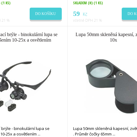
)
(1 KS)
SKLADEM (H)
(1 KS)
59
Kč
DO KOŠÍKU
DO K
 21 %
včetně DPH 21 %
ací brýle - binokulární lupa se
Lupa 50mm skleněná kapesní, z
šením 10-25x a osvětlením
10x
 brýle - binokulární lupa se
Lupa 50mm skleněná kapesní, zvět
 10-25x a osvětlením
. Průměr čočky 65mm