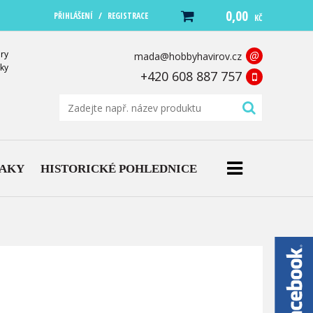
0,00
/
PŘIHLÁŠENÍ
REGISTRACE
KČ
ry
@
mada@hobbyhavirov.cz
ky
+420 608 887 757
NAKY
HISTORICKÉ POHLEDNICE