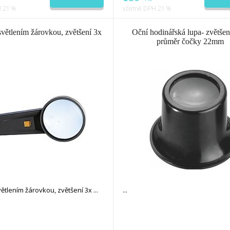
 21 %
včetně DPH 21 %
světlením žárovkou, zvětšení 3x
Oční hodinářská lupa- zvětšen
průměr čočky 22mm
ětlením žárovkou, zvětšení 3x