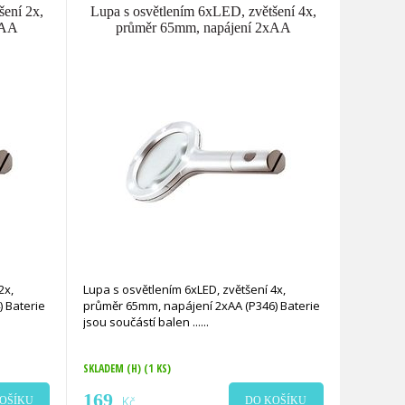
šení 2x,
Lupa s osvětlením 6xLED, zvětšení 4x,
xAA
průměr 65mm, napájení 2xAA
2x,
Lupa s osvětlením 6xLED, zvětšení 4x,
 Baterie
průměr 65mm, napájení 2xAA (P346) Baterie
jsou součástí balen ...
SKLADEM (H)
(1 KS)
169
Kč
OŠÍKU
DO KOŠÍKU