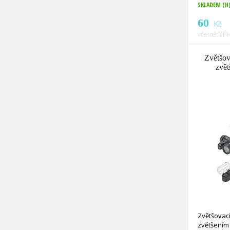
SKLADEM (H
60
Kč
včetně DPH
Zvětšov
zvět
Zvětšovací
zvětšením