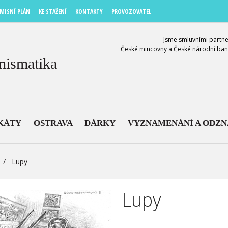
MISNÍ PLÁN
KE STAŽENÍ
KONTAKTY
PROVOZOVATEL
Jsme smluvními partne
České mincovny a České národní ban
mismatika
KÁTY
OSTRAVA
DÁRKY
VYZNAMENÁNÍ A ODZ
Lupy
Lupy