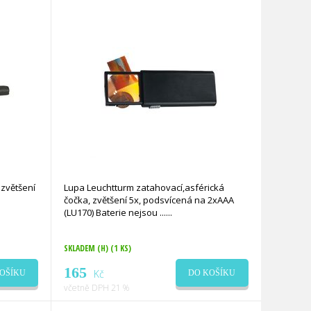
zvětšení
Lupa Leuchtturm zatahovací,asférická
čočka, zvětšení 5x, podsvícená na 2xAAA
(LU170) Baterie nejsou ...
SKLADEM (H)
(1 KS)
165
Kč
OŠÍKU
DO KOŠÍKU
včetně DPH 21 %