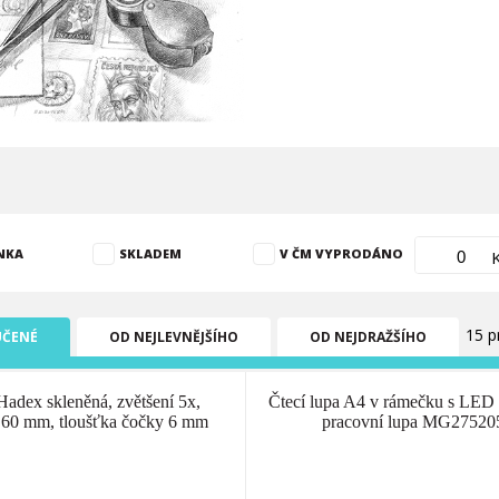
NKA
SKLADEM
V ČM VYPRODÁNO
15 p
ČENÉ
OD NEJLEVNĚJŠÍHO
OD NEJDRAŽŠÍHO
adex skleněná, zvětšení 5x,
Čtecí lupa A4 v rámečku s LED 
 60 mm, tloušťka čočky 6 mm
pracovní lupa MG27520