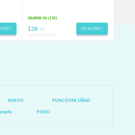
SKLADEM (H)
(2 KS)
120
Kč
OŠÍKU
DO KOŠÍKU
včetně DPH 21 %
MIKOV
PUNCOVNÍ ÚŘAD
eople
POSKI