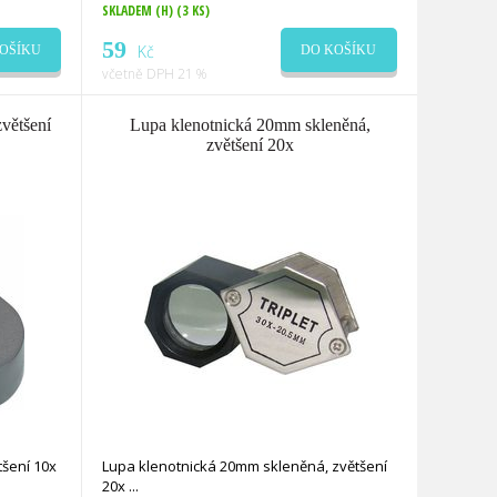
SKLADEM (H)
(3 KS)
59
Kč
OŠÍKU
DO KOŠÍKU
včetně DPH 21 %
většení
Lupa klenotnická 20mm skleněná,
zvětšení 20x
šení 10x
Lupa klenotnická 20mm skleněná, zvětšení
20x