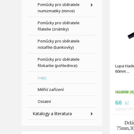
Pomůcky pro sběratele
numizmatiky (mince)
Pomůcky pro sběratele
filatelie (známky)
Pomůcky pro sběratele
notafilie (bankovky)
Pomůcky pro sběratele
filokartie (pohlednice)
Lupa Hade
60mm
Lupy
Měřící zařízení
SKLADEM (H
Ostatní
60
Kč
včetně DPH
Katalogy a literatura
Držáč
75mm,30