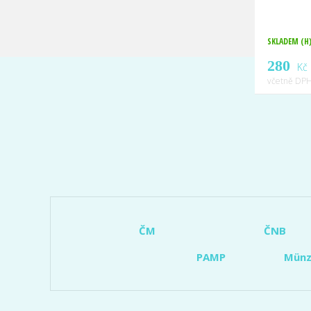
SKLADEM (H
280
Kč
včetně DPH
ČM
ČNB
PAMP
Münz