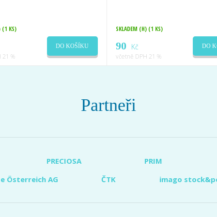
)
(1 KS)
SKLADEM (H)
(1 KS)
90
Kč
DO KOŠÍKU
DO K
 21 %
včetně DPH 21 %
Partneři
PRECIOSA
PRIM
e Österreich AG
ČTK
imago stock&p