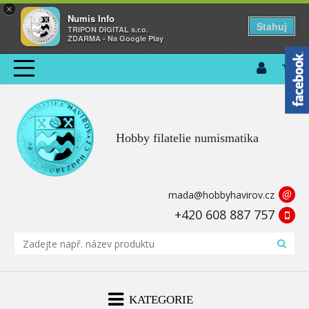
×
Numis Info
Stahuj
TRIPON DIGITAL s.r.o.
ZDARMA - Na Google Play
Hobby filatelie numismatika
@
mada@hobbyhavirov.cz
+420 608 887 757
KATEGORIE