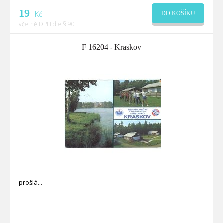
19
Kč
DO KOŠÍKU
včetně DPH dle § 90
F 16204 - Kraskov
prošlá