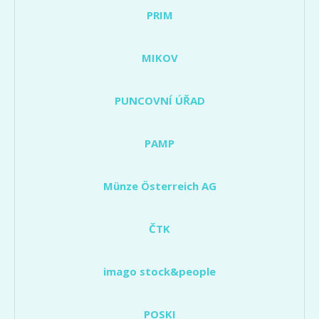
PRIM
MIKOV
PUNCOVNÍ ÚŘAD
PAMP
Münze Österreich AG
ČTK
imago stock&people
POSKI