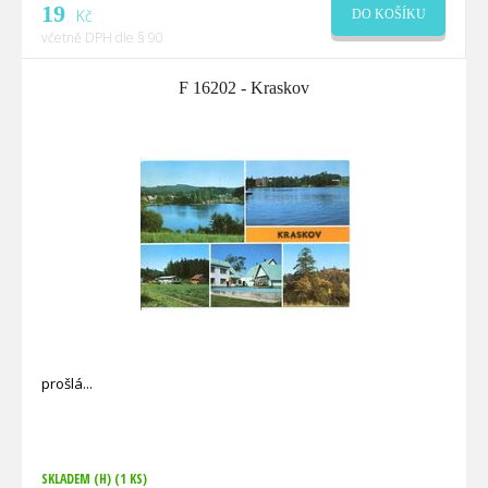
19
Kč
DO KOŠÍKU
včetně DPH dle § 90
F 16202 - Kraskov
prošlá
SKLADEM (H)
(1 KS)