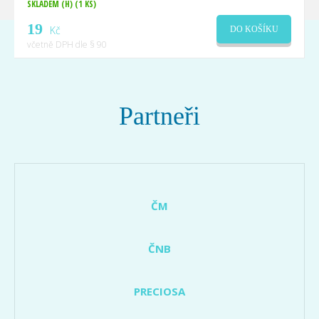
SKLADEM (H)
(1 KS)
19
Kč
DO KOŠÍKU
včetně DPH dle § 90
Partneři
ČM
ČNB
PRECIOSA