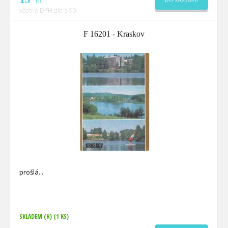
Kč
včetně DPH dle § 90
F 16201 - Kraskov
prošlá
SKLADEM (H)
(1 KS)