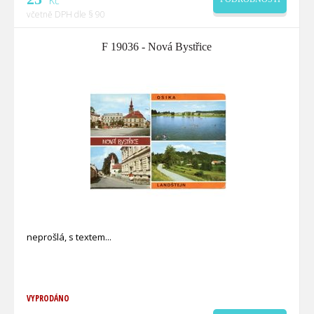
Kč
včetně DPH dle § 90
F 19036 - Nová Bystřice
neprošlá, s textem
VYPRODÁNO