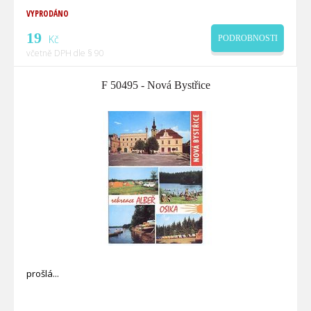
VYPRODÁNO
19
Kč
PODROBNOSTI
včetně DPH dle § 90
F 50495 - Nová Bystřice
prošlá