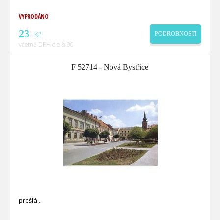
VYPRODÁNO
23
Kč
PODROBNOSTI
včetně DPH dle § 90
F 52714 - Nová Bystřice
prošlá