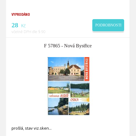
VYPRODÁNO
28
Kč
PODROBNOSTI
včetně DPH dle § 90
F 57865 - Nová Bystřice
prošlá, stav viz.sken