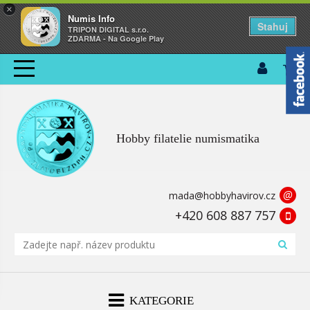
×
Numis Info
Stahuj
TRIPON DIGITAL s.r.o.
ZDARMA - Na Google Play
Hobby filatelie numismatika
@
mada@hobbyhavirov.cz
+420 608 887 757
KATEGORIE