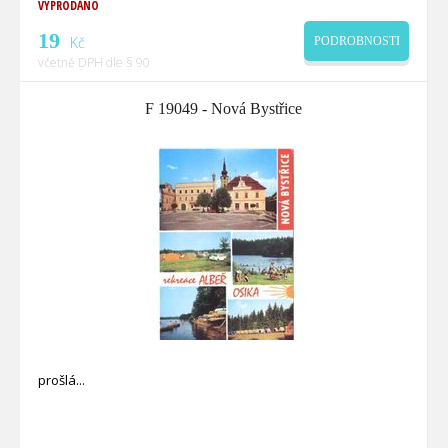
VYPRODÁNO
19
Kč
PODROBNOSTI
včetně DPH dle § 90
F 19049 - Nová Bystřice
prošlá