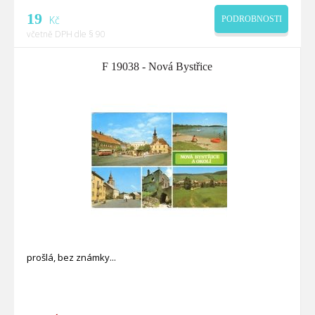
19
Kč
PODROBNOSTI
včetně DPH dle § 90
F 19038 - Nová Bystřice
prošlá, bez známky