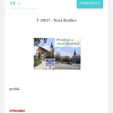
19
Kč
PODROBNOSTI
včetně DPH dle § 90
F 19037 - Nová Bystřice
prošlá
VYPRODÁNO