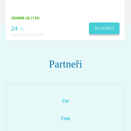
SKLADEM (H)
(1 KS)
24
Kč
DO KOŠÍKU
včetně DPH dle § 90
Partneři
ČM
ČNB