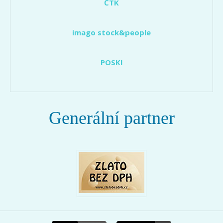
ČTK
imago stock&people
POSKI
Generální partner