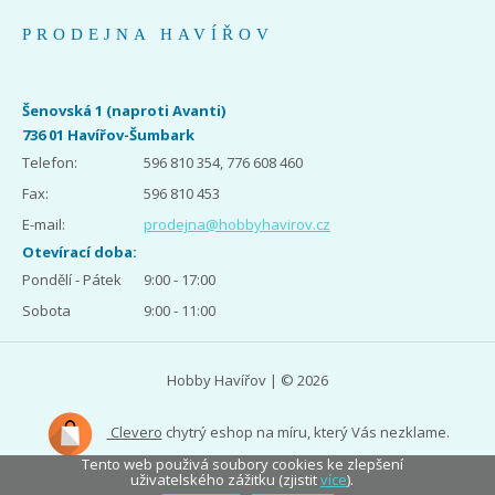
PRODEJNA HAVÍŘOV
Šenovská 1 (naproti Avanti)
736 01 Havířov-Šumbark
Telefon:
596 810 354, 776 608 460
Fax:
596 810 453
E-mail:
prodejna@hobbyhavirov.cz
Otevírací doba:
Pondělí - Pátek
9:00 - 17:00
Sobota
9:00 - 11:00
Hobby Havířov | © 2026
Clevero
chytrý eshop na míru, který Vás nezklame.
Tento web použivá soubory cookies ke zlepšení
uživatelského zážitku (zjistit
více
).