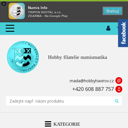
×
Numis Info
Stahuj
TRIPON DIGITAL s.r.o.
ZDARMA - Na Google Play
Hobby filatelie numismatika
@
mada@hobbyhavirov.cz
+420 608 887 757
KATEGORIE