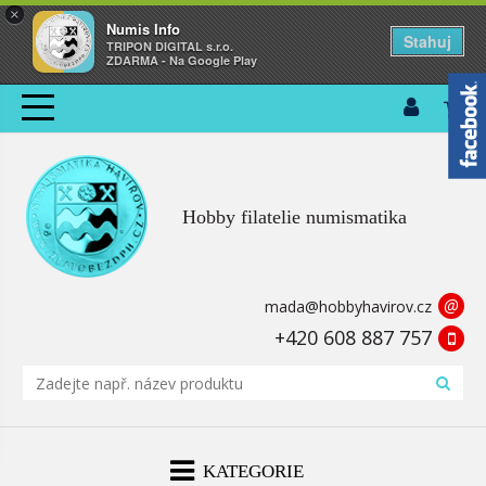
×
Numis Info
Stahuj
TRIPON DIGITAL s.r.o.
ZDARMA - Na Google Play
Hobby filatelie numismatika
@
mada@hobbyhavirov.cz
+420 608 887 757
KATEGORIE