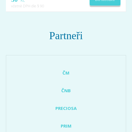
Kč
včetně DPH dle § 90
Partneři
ČM
ČNB
PRECIOSA
PRIM