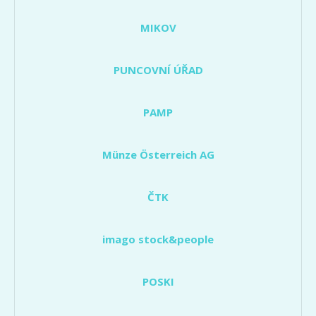
MIKOV
PUNCOVNÍ ÚŘAD
PAMP
Münze Österreich AG
ČTK
imago stock&people
POSKI