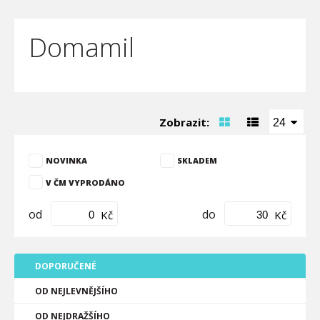
Domamil
Zobrazit:
24
NOVINKA
SKLADEM
V ČM VYPRODÁNO
od
do
Kč
Kč
DOPORUČENÉ
OD NEJLEVNĚJŠÍHO
OD NEJDRAŽŠÍHO