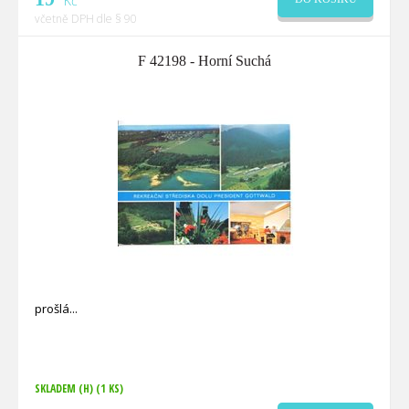
Kč
včetně DPH dle § 90
F 42198 - Horní Suchá
prošlá
SKLADEM (H)
(1 KS)