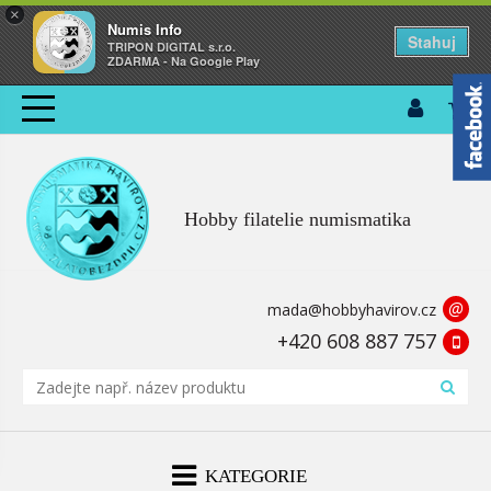
×
Numis Info
Stahuj
TRIPON DIGITAL s.r.o.
ZDARMA - Na Google Play
Hobby filatelie numismatika
@
mada@hobbyhavirov.cz
+420 608 887 757
KATEGORIE