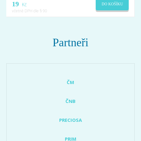
19
Kč
DO KOŠÍKU
včetně DPH dle § 90
Partneři
ČM
ČNB
PRECIOSA
PRIM