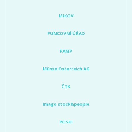
MIKOV
PUNCOVNÍ ÚŘAD
PAMP
Münze Österreich AG
ČTK
imago stock&people
POSKI