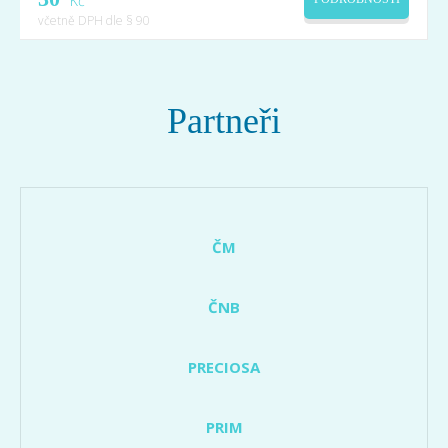
Kč
včetně DPH dle § 90
Partneři
ČM
ČNB
PRECIOSA
PRIM