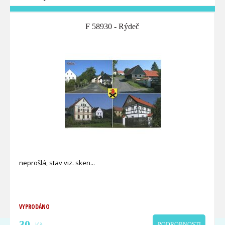
F 58930 - Rýdeč
neprošlá, stav viz. sken
VYPRODÁNO
30
PODROBNOSTI