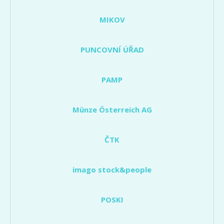
MIKOV
PUNCOVNÍ ÚŘAD
PAMP
Münze Österreich AG
ČTK
imago stock&people
POSKI