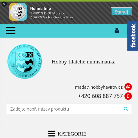
×
Numis Info
Stahuj
TRIPON DIGITAL s.r.o.
ZDARMA - Na Google Play
Hobby filatelie numismatika
@
mada@hobbyhavirov.cz
+420 608 887 757
KATEGORIE