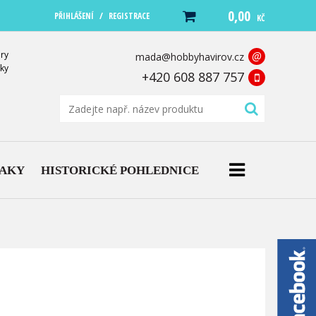
0,00
/
PŘIHLÁŠENÍ
REGISTRACE
KČ
ry
@
mada@hobbyhavirov.cz
ky
+420 608 887 757
NAKY
HISTORICKÉ POHLEDNICE