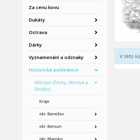
Za cenu kovu
Dukáty
Ostrava
Dárky
V této k
Vyznamenání a odznaky
Historické pohlednice
Místopis (Čechy, Morava a
Slezsko)
Kraje
okr. Benešov
okr. Beroun
okr. Blansko