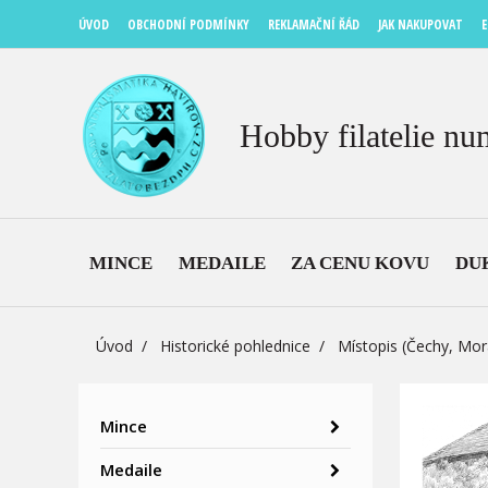
ÚVOD
OBCHODNÍ PODMÍNKY
REKLAMAČNÍ ŘÁD
JAK NAKUPOVAT
E
Hobby filatelie nu
MINCE
MEDAILE
ZA CENU KOVU
DU
Úvod
Historické pohlednice
Místopis (Čechy, Mor
Mince
Medaile