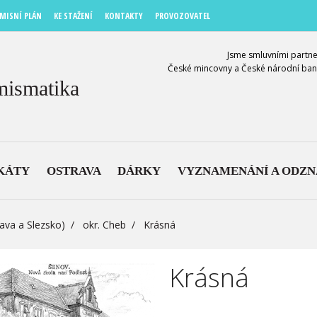
MISNÍ PLÁN
KE STAŽENÍ
KONTAKTY
PROVOZOVATEL
Jsme smluvními partne
České mincovny a České národní ban
mismatika
KÁTY
OSTRAVA
DÁRKY
VYZNAMENÁNÍ A ODZ
ava a Slezsko)
okr. Cheb
Krásná
Krásná