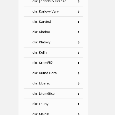
okr. Jindřichův Hradec
okr. Karlovy Vary
okr. Karviná
okr. Kladno
okr. Klatovy
okr. Kolín
okr. Kroměříž
okr. Kutná Hora
okr. Liberec
okr. Litoměřice
okr. Louny
okr. Mělník