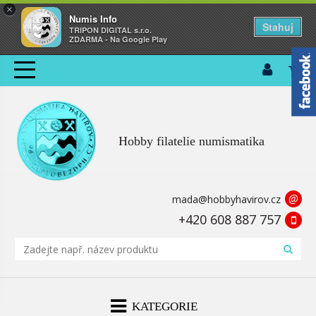
×
Numis Info
Stahuj
TRIPON DIGITAL s.r.o.
ZDARMA - Na Google Play
Hobby filatelie numismatika
@
mada@hobbyhavirov.cz
+420 608 887 757
KATEGORIE