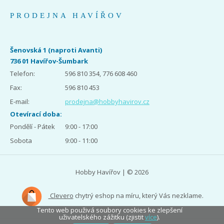
PRODEJNA HAVÍŘOV
Šenovská 1 (naproti Avanti)
736 01 Havířov-Šumbark
Telefon:
596 810 354, 776 608 460
Fax:
596 810 453
E-mail:
prodejna@hobbyhavirov.cz
Otevírací doba:
Pondělí - Pátek
9:00 - 17:00
Sobota
9:00 - 11:00
Hobby Havířov | © 2026
Clevero
chytrý eshop na míru, který Vás nezklame.
Tento web použivá soubory cookies ke zlepšení
uživatelského zážitku (zjistit
více
).