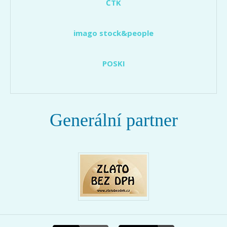
ČTK
imago stock&people
POSKI
Generální partner