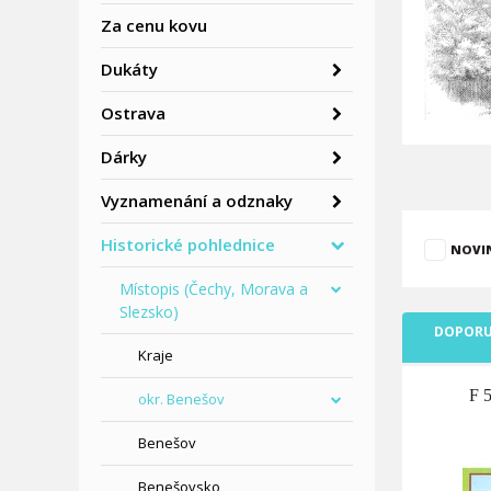
Za cenu kovu
Dukáty
Ostrava
Dárky
Vyznamenání a odznaky
Historické pohlednice
NOVI
Místopis (Čechy, Morava a
Slezsko)
DOPORU
Kraje
F 
okr. Benešov
Benešov
Benešovsko