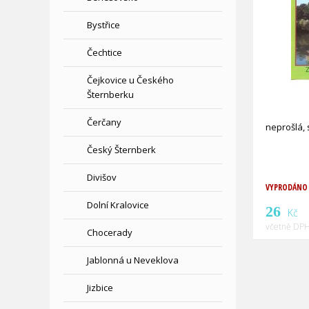
Bystřice
Čechtice
Čejkovice u Českého
Šternberku
Čerčany
neprošlá, 
Český Šternberk
Divišov
VYPRODÁNO
Dolní Kralovice
26
Kč
včetně DPH
Chocerady
Jablonná u Neveklova
Jizbice