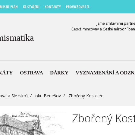
MISNÍ PLÁN
KE STAŽENÍ
KONTAKTY
PROVOZOVATEL
Jsme smluvními partne
České mincovny a České národní ban
mismatika
KÁTY
OSTRAVA
DÁRKY
VYZNAMENÁNÍ A ODZ
ava a Slezsko)
okr. Benešov
Zbořený Kostelec
Zbořený Kos