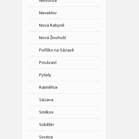
Netvořice
Neveklov
Nová Rabyně
Nová Živohošť
Poříčko na Sázavě
Posázaví
Pyšely
Ratměřice
Sázava
Smilkov
Soběšín
Soutice