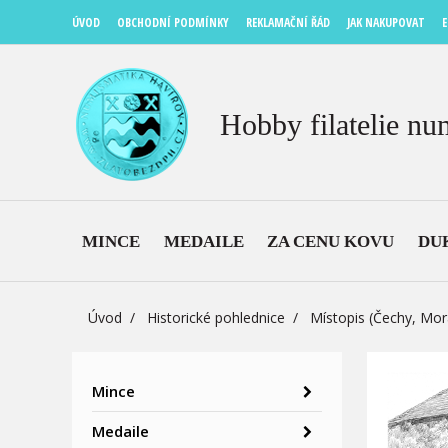
ÚVOD
OBCHODNÍ PODMÍNKY
REKLAMAČNÍ ŘÁD
JAK NAKUPOVAT
E
Hobby filatelie nu
MINCE
MEDAILE
ZA CENU KOVU
DU
Úvod
Historické pohlednice
Místopis (Čechy, Mor
Mince
Medaile