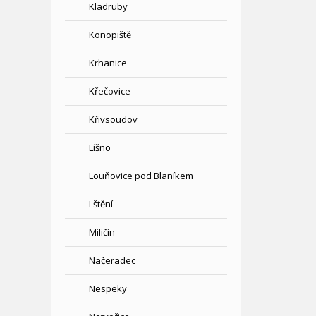
Kladruby
Konopiště
Krhanice
Křečovice
Křivsoudov
Líšno
Louňovice pod Blaníkem
Lštění
Miličín
Načeradec
Nespeky