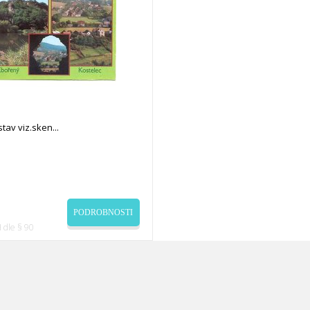
stav viz.sken
PODROBNOSTI
 dle § 90