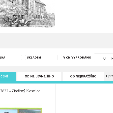
NKA
SKLADEM
V ČM VYPRODÁNO
1 pr
ČENÉ
OD NEJLEVNĚJŠÍHO
OD NEJDRAŽŠÍHO
57832 - Zbořený Kostelec