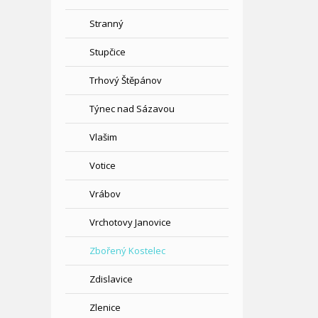
Stranný
Stupčice
Trhový Štěpánov
Týnec nad Sázavou
Vlašim
Votice
Vrábov
Vrchotovy Janovice
Zbořený Kostelec
Zdislavice
Zlenice