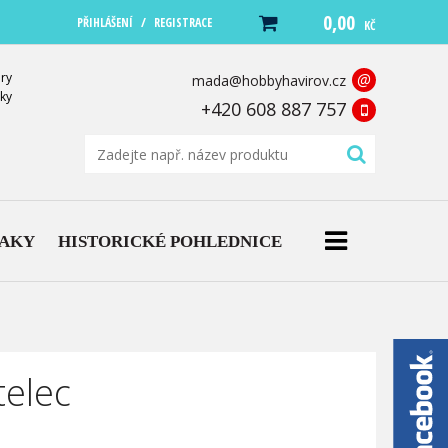
0,00
/
PŘIHLÁŠENÍ
REGISTRACE
KČ
ry
@
mada@hobbyhavirov.cz
ky
+420 608 887 757
NAKY
HISTORICKÉ POHLEDNICE
telec