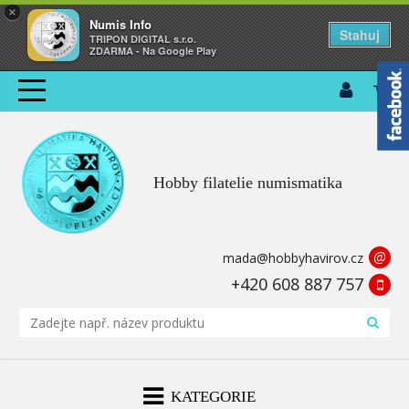
×
Numis Info
Stahuj
TRIPON DIGITAL s.r.o.
ZDARMA - Na Google Play
Hobby filatelie numismatika
@
mada@hobbyhavirov.cz
+420 608 887 757
KATEGORIE