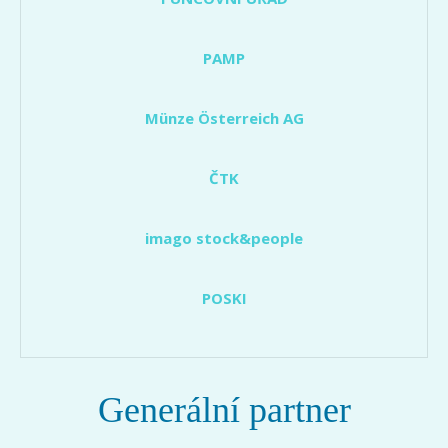
PAMP
Münze Österreich AG
ČTK
imago stock&people
POSKI
Generální partner