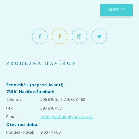
ODESLAT
PRODEJNA HAVÍŘOV
Šenovská 1 (naproti Avanti)
736 01 Havířov-Šumbark
Telefon:
596 810 354, 776 608 460
Fax:
596 810 453
E-mail:
prodejna@hobbyhavirov.cz
Otevírací doba:
Pondělí - Pátek
9:00 - 17:00