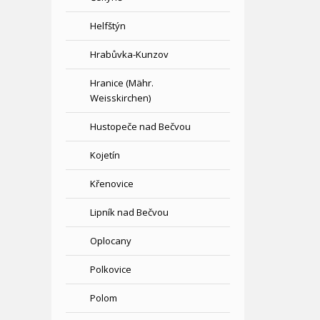
Helfštýn
Hrabůvka-Kunzov
Hranice (Mähr.
Weisskirchen)
Hustopeče nad Bečvou
Kojetín
Křenovice
Lipník nad Bečvou
Oplocany
Polkovice
Polom