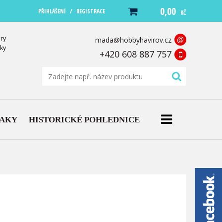
0,00
/
PŘIHLÁŠENÍ
REGISTRACE
KČ
ry
@
mada@hobbyhavirov.cz
ky
+420 608 887 757
NAKY
HISTORICKÉ POHLEDNICE