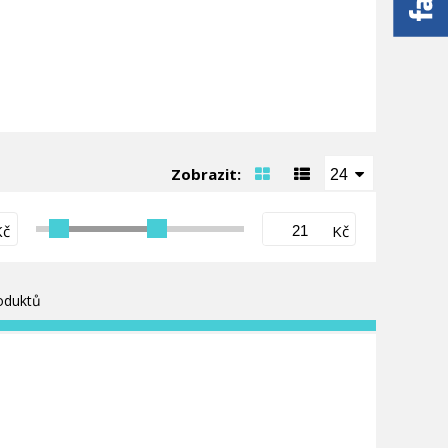
Zobrazit:
24
Kč
Kč
oduktů