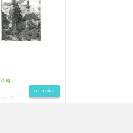
)
(1 KS)
DO KOŠÍKU
 dle § 90