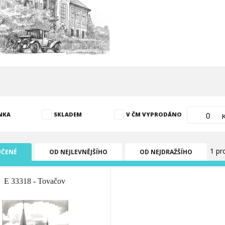
NKA
SKLADEM
V ČM VYPRODÁNO
1 pr
ČENÉ
OD NEJLEVNĚJŠÍHO
OD NEJDRAŽŠÍHO
E 33318 - Tovačov