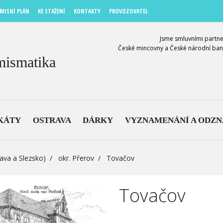
MISNÍ PLÁN
KE STAŽENÍ
KONTAKTY
PROVOZOVATEL
Jsme smluvními partne
České mincovny a České národní ban
mismatika
KÁTY
OSTRAVA
DÁRKY
VYZNAMENÁNÍ A ODZ
ava a Slezsko)
okr. Přerov
Tovačov
Tovačov