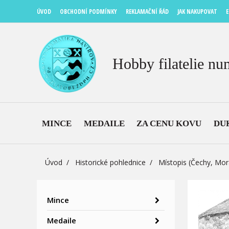
ÚVOD
OBCHODNÍ PODMÍNKY
REKLAMAČNÍ ŘÁD
JAK NAKUPOVAT
E
Hobby filatelie nu
MINCE
MEDAILE
ZA CENU KOVU
DU
Úvod
Historické pohlednice
Místopis (Čechy, Mor
Mince
Medaile