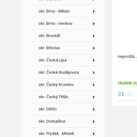
okr. Brno - Město
okr. Brno - Venkov
okr. Bruntál
okr. Břeclav
neprošlá
okr. Česká Lípa
okr. České Budějovice
SKLADEM (H
okr. Český Krumlov
21
Kč
okr. Český Těšín
včetně DPH
okr. Děčín
okr. Domažlice
okr. Frýdek - Místek