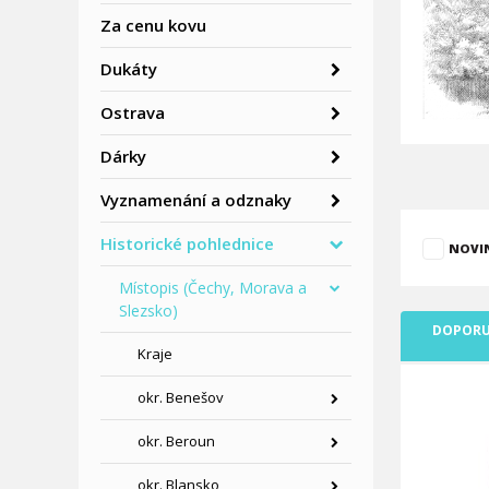
Za cenu kovu
Dukáty
Ostrava
Dárky
Vyznamenání a odznaky
Historické pohlednice
NOVI
Místopis (Čechy, Morava a
Slezsko)
DOPORU
Kraje
okr. Benešov
okr. Beroun
okr. Blansko