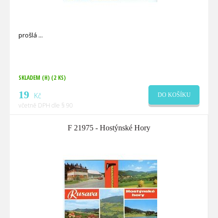
prošlá
SKLADEM (H)
(2 KS)
19
Kč
DO KOŠÍKU
včetně DPH dle § 90
F 21975 - Hostýnské Hory