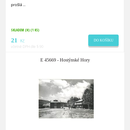
prošlá
SKLADEM (H)
(1 KS)
21
Kč
DO KOŠÍKU
včetně DPH dle § 90
E 45669 - Hostýnské Hory