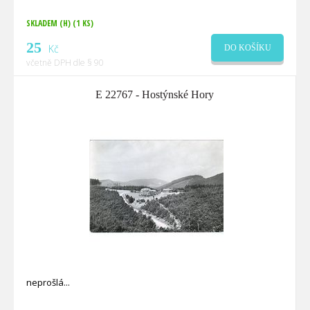
SKLADEM (H)
(1 KS)
25
Kč
DO KOŠÍKU
včetně DPH dle § 90
E 22767 - Hostýnské Hory
neprošlá