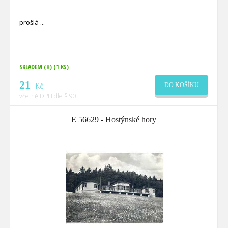
prošlá
SKLADEM (H)
(1 KS)
21
Kč
DO KOŠÍKU
včetně DPH dle § 90
E 56629 - Hostýnské hory