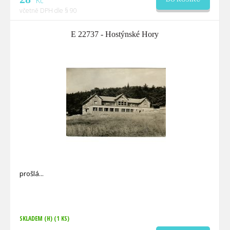
Kč
včetně DPH dle § 90
E 22737 - Hostýnské Hory
prošlá
SKLADEM (H)
(1 KS)