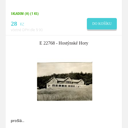
SKLADEM (H)
(1 KS)
28
Kč
DO KOŠÍKU
včetně DPH dle § 90
E 22768 - Hostýnské Hory
prošlá