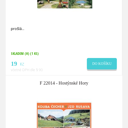
prošlá
SKLADEM (H)
(1 KS)
19
Kč
DO KOŠÍKU
včetně DPH dle § 90
F 22014 - Hostýnské Hory