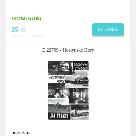
SKLADEM (H)
(1 KS)
25
Kč
DO KOŠÍKU
včetně DPH dle § 90
E 22769 - Hostýnské Hory
neprošlá