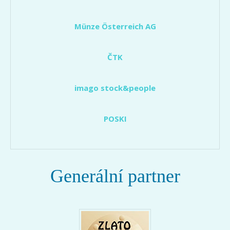
Münze Österreich AG
ČTK
imago stock&people
POSKI
Generální partner