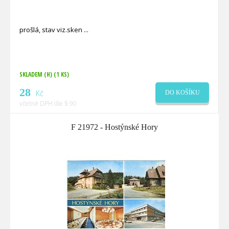
prošlá, stav viz.sken
SKLADEM (H)
(1 KS)
28
Kč
DO KOŠÍKU
včetně DPH dle § 90
F 21972 - Hostýnské Hory