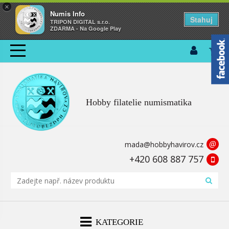
×
Numis Info
Stahuj
TRIPON DIGITAL s.r.o.
ZDARMA - Na Google Play
Hobby filatelie numismatika
@
mada@hobbyhavirov.cz
+420 608 887 757
KATEGORIE