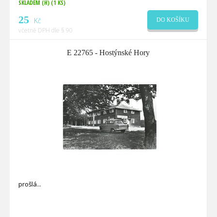
SKLADEM (H)
(1 KS)
25
Kč
DO KOŠÍKU
včetně DPH dle § 90
E 22765 - Hostýnské Hory
prošlá