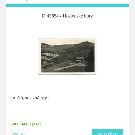
D 43654 - Hostýnské hory
prošlá, bez známky
SKLADEM (H)
(1 KS)
28
DO KOŠÍKU