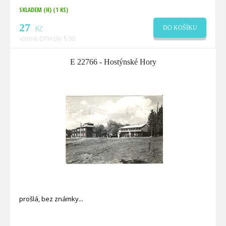
SKLADEM (H)
(1 KS)
27
Kč
DO KOŠÍKU
včetně DPH dle § 90
E 22766 - Hostýnské Hory
prošlá, bez známky