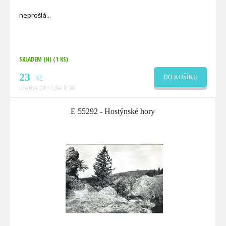
neprošlá
SKLADEM (H)
(1 KS)
23
Kč
DO KOŠÍKU
včetně DPH dle § 90
E 55292 - Hostýnské hory