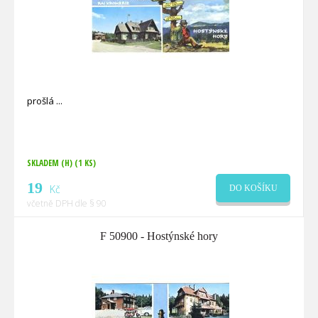
prošlá
SKLADEM (H)
(1 KS)
19
Kč
DO KOŠÍKU
včetně DPH dle § 90
F 50900 - Hostýnské hory