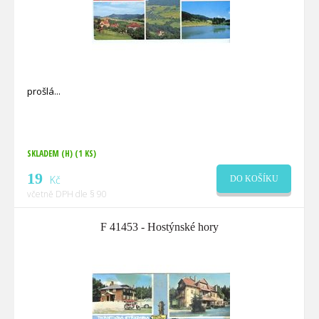
prošlá
SKLADEM (H)
(1 KS)
19
Kč
DO KOŠÍKU
včetně DPH dle § 90
F 41453 - Hostýnské hory