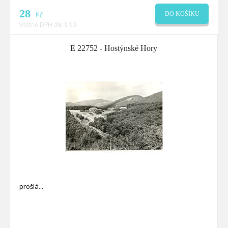
28
Kč
DO KOŠÍKU
včetně DPH dle § 90
E 22752 - Hostýnské Hory
prošlá