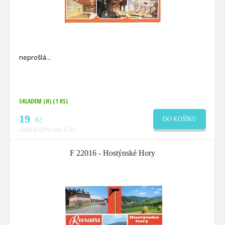
neprošlá
SKLADEM (H)
(1 KS)
19
Kč
DO KOŠÍKU
včetně DPH dle § 90
F 22016 - Hostýnské Hory