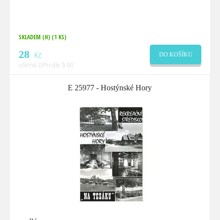
SKLADEM (H)
(1 KS)
28
Kč
DO KOŠÍKU
včetně DPH dle § 90
E 25977 - Hostýnské Hory