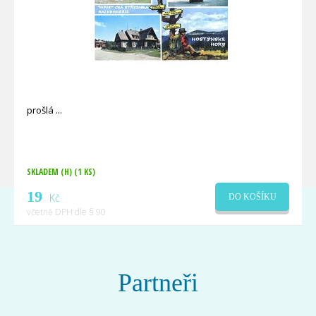
prošlá
SKLADEM (H)
(1 KS)
19
Kč
DO KOŠÍKU
včetně DPH dle § 90
Partneři