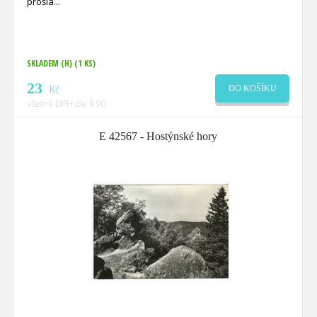
prošlá
SKLADEM (H)
(1 KS)
23
Kč
DO KOŠÍKU
včetně DPH dle § 90
E 42567 - Hostýnské hory