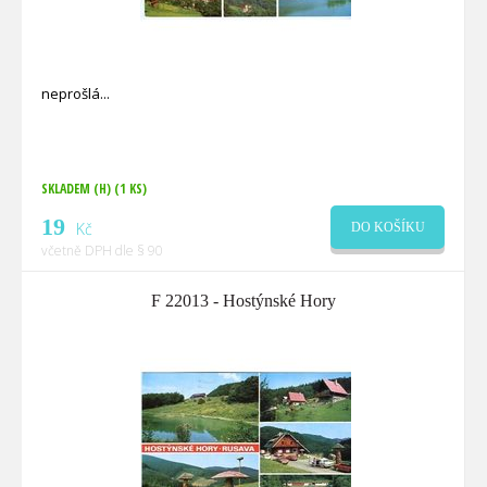
neprošlá
SKLADEM (H)
(1 KS)
19
Kč
DO KOŠÍKU
včetně DPH dle § 90
F 22013 - Hostýnské Hory