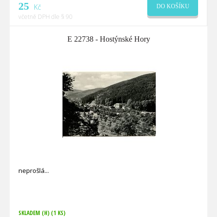
25
Kč
DO KOŠÍKU
včetně DPH dle § 90
E 22738 - Hostýnské Hory
neprošlá
SKLADEM (H)
(1 KS)