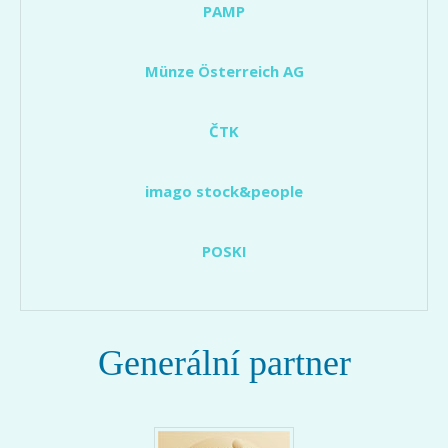
PAMP
Münze Österreich AG
ČTK
imago stock&people
POSKI
Generální partner