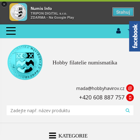
×
Numis Info
Stahuj
TRIPON DIGITAL s.r.o.
ZDARMA - Na Google Play
Hobby filatelie numismatika
@
mada@hobbyhavirov.cz
+420 608 887 757
KATEGORIE