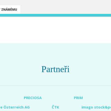
T ZNÁMÉMU
Partneři
PRECIOSA
PRIM
e Österreich AG
ČTK
imago stock&p