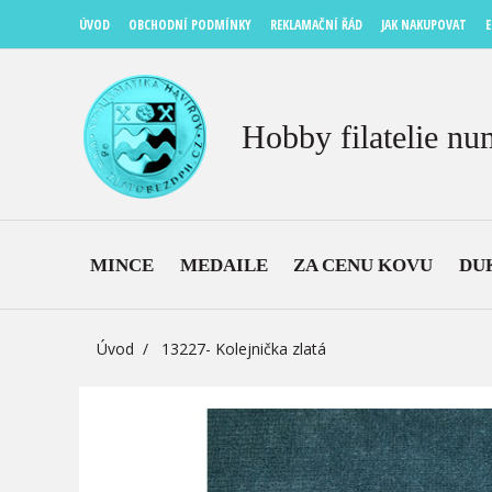
ÚVOD
OBCHODNÍ PODMÍNKY
REKLAMAČNÍ ŘÁD
JAK NAKUPOVAT
E
Hobby filatelie nu
MINCE
MEDAILE
ZA CENU KOVU
DU
Úvod
13227- Kolejnička zlatá