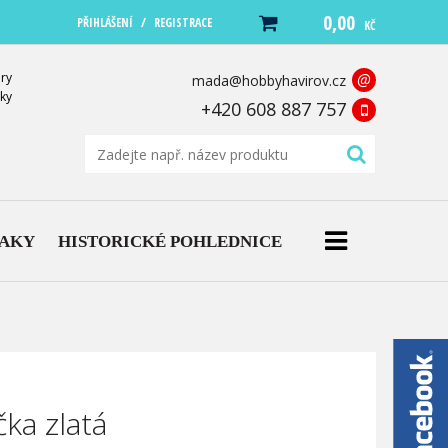
0,00
/
PŘIHLÁŠENÍ
REGISTRACE
KČ
ry
@
mada@hobbyhavirov.cz
ky
+420 608 887 757
NAKY
HISTORICKÉ POHLEDNICE
čka zlatá