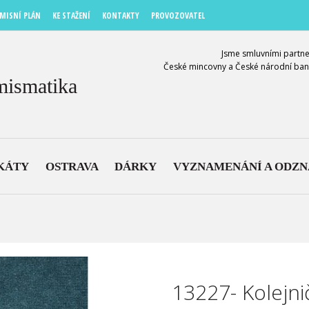
MISNÍ PLÁN
KE STAŽENÍ
KONTAKTY
PROVOZOVATEL
Jsme smluvními partne
České mincovny a České národní ban
mismatika
KÁTY
OSTRAVA
DÁRKY
VYZNAMENÁNÍ A ODZ
13227- Kolejni